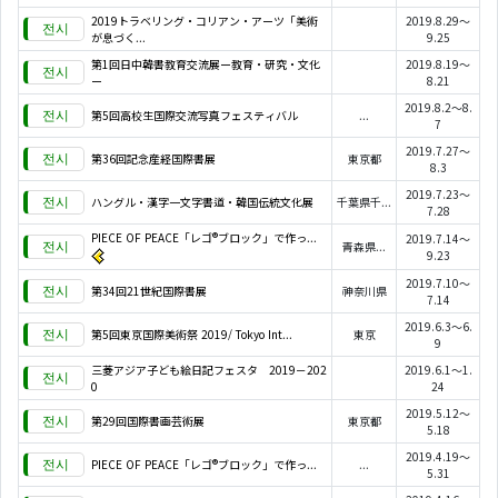
2019トラベリング・コリアン・アーツ「美術
2019.8.29～
が息づく...
9.25
第1回日中韓書教育交流展ー教育・研究・文化
2019.8.19～
ー
8.21
2019.8.2～8.
第5回高校生国際交流写真フェスティバル
...
7
2019.7.27～
第36回記念産経国際書展
東京都
8.3
2019.7.23～
ハングル・漢字一文字書道・韓国伝統文化展
千葉県千...
7.28
PIECE OF PEACE「レゴ®ブロック」で作っ...
2019.7.14～
青森県...
9.23
2019.7.10～
第34回21世紀国際書展
神奈川県
7.14
2019.6.3～6.
第5回東京国際美術祭 2019/ Tokyo Int...
東京
9
三菱アジア子ども絵日記フェスタ 2019－202
2019.6.1～1.
0
24
2019.5.12～
第29回国際書画芸術展
東京都
5.18
2019.4.19～
PIECE OF PEACE「レゴ®ブロック」で作っ...
...
5.31