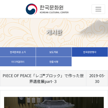
게시판
한국문화원 소식
보도자료
한국관련행사
미디어갤러리
한줄서평
PIECE OF PEACE「レゴ®ブロック」で作った世
2019-05-
界遺産展part-３
30