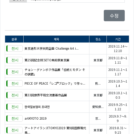
수정
분류
제목
장소
기간
2019.11.14～
東京造形大学共同企画 Challenge Art i...
12.10
2019.11.8～1
第25回記念BESETO美術祭東京展
東京都
1.11
チョン・グァンボク作品展「伝統とモダン そ
2019.11.1～1
の狭間」
1.17
2019.10.5～1
PIECE OF PEACE「レゴ®ブロック」で作っ...
熊...
1.4
2019.10.1～1
第33回世界平和交流書画作品展
東京都
0.5
2019.9.25～1
한국칠보협회 초대전
愛知県...
1.22
2019.9.7～9.
artKYOTO 2019
京...
9
アートアイランズTOKYO2019 第9回国際現代
2019.8.31～
東京都
美...
9.15