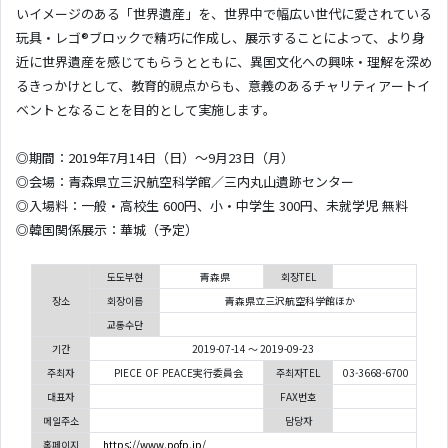
いイメージのある「世界遺産」を、世界中で幅広い世代に愛されている
玩具・レゴ®ブロックで精巧に作成し、展示することによって、より身
近に世界遺産を感じてもらうとともに、異国文化への興味・理解を深め
るきっかけとして、教育的視点からも、意義のあるチャリティアートイ
ベントとなることを目的として実施します。
◎期間：2019年7月14日（日）～9月23日（月）
◎会場：青森県立三沢航空科学館／三内丸山遺跡センター
◎入場料：一般・高校生 600円、小・中学生 300円、未就学児 無料
◎韓国関係展示：華城（予定）
도도부현
青森県
회장TEL
장소
회장이름
青森県立三沢航空科学館ほか
교통수단
기간
2019-07-14 ～ 2019-09-23
주최자
PIECE OF PEACE実行委員会
주최자TEL
03-3668-6700
대표자
FAX번호
메일주소
담당자
홈페이지
https://www.pofp.jp/