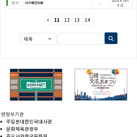
2019.4.16～
日中韓芸術展
...
4.21
Previous
«
11
12
13
14
관련정부기관
주일본대한민국대사관
문화체육관광부
주오사카한국문화원