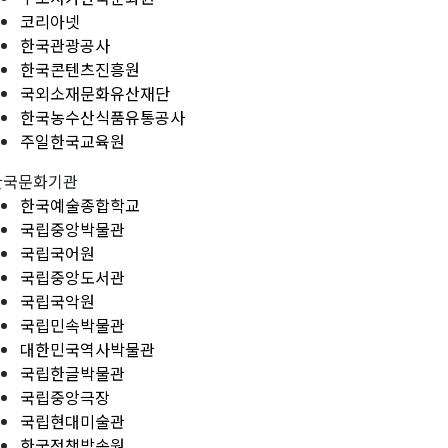
코리아넷
한국관광공사
한국콘텐츠진흥원
국외소재문화유산재단
한국농수산식품유통공사
주일한국교육원
한국문화기관
한국예술종합학교
국립중앙박물관
국립국어원
국립중앙도서관
국립국악원
국립민속박물관
대한민국역사박물관
국립한글박물관
국립중앙극장
국립현대미술관
한국정책방송원