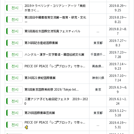
2019トラベリング・コリアン・アーツ「美術
2019.8.29～
が息づく...
9.25
第1回日中韓書教育交流展ー教育・研究・文化
2019.8.19～
ー
8.21
2019.8.2～8.
第5回高校生国際交流写真フェスティバル
...
7
2019.7.27～
第36回記念産経国際書展
東京都
8.3
2019.7.23～
ハングル・漢字一文字書道・韓国伝統文化展
千葉県千...
7.28
2019.7.14～
PIECE OF PEACE「レゴ®ブロック」で作っ...
青森県...
9.23
2019.7.10～
第34回21世紀国際書展
神奈川県
7.14
2019.6.3～6.
第5回東京国際美術祭 2019/ Tokyo Int...
東京
9
三菱アジア子ども絵日記フェスタ 2019－202
2019.6.1～1.
0
24
2019.5.12～
第29回国際書画芸術展
東京都
5.18
PIECE OF PEACE「レゴ®ブロック」で作っ...
2019.4.19～
...
5.31