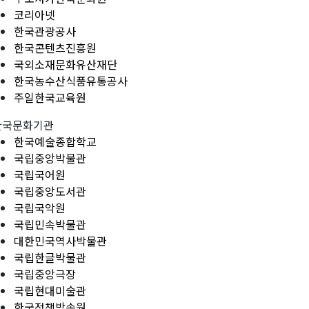
코리아넷
한국관광공사
한국콘텐츠진흥원
국외소재문화유산재단
한국농수산식품유통공사
주일한국교육원
한국문화기관
한국예술종합학교
국립중앙박물관
국립국어원
국립중앙도서관
국립국악원
국립민속박물관
대한민국역사박물관
국립한글박물관
국립중앙극장
국립현대미술관
한국정책방송원