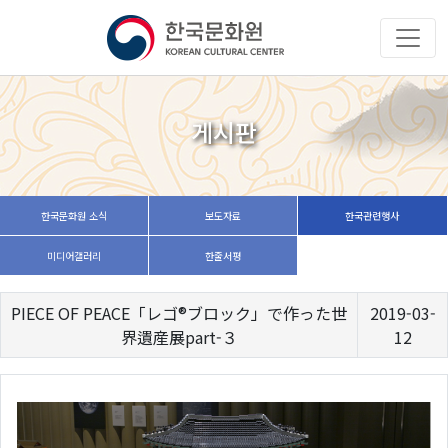
게시판
한국문화원 소식
보도자료
한국관련행사
미디어갤러리
한줄서평
PIECE OF PEACE「レゴ®ブロック」で作った世
2019-03-
界遺産展part-３
12