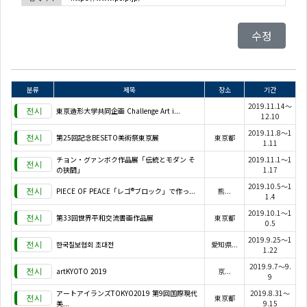
수정
분류
제목
장소
기간
2019.11.14～
東京造形大学共同企画 Challenge Art i...
12.10
2019.11.8～1
第25回記念BESETO美術祭東京展
東京都
1.11
チョン・グァンボク作品展「伝統とモダン そ
2019.11.1～1
の狭間」
1.17
2019.10.5～1
PIECE OF PEACE「レゴ®ブロック」で作っ...
熊...
1.4
2019.10.1～1
第33回世界平和交流書画作品展
東京都
0.5
2019.9.25～1
한국칠보협회 초대전
愛知県...
1.22
2019.9.7～9.
artKYOTO 2019
京...
9
アートアイランズTOKYO2019 第9回国際現代
2019.8.31～
東京都
美...
9.15