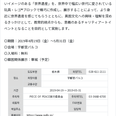
いイメージのある「世界遺産」を、世界中で幅広い世代に愛されている
玩具・レゴ®ブロックで精巧に作成し、展示することによって、より身
近に世界遺産を感じてもらうとともに、異国文化への興味・理解を深め
るきっかけとして、教育的視点からも、意義のあるチャリティアートイ
ベントとなることを目的として実施します。
◎期間：2019年4月19日（金）～5月31日（金）
◎会場：宇都宮パルコ
◎入場料：無料
◎韓国関係展示：華城（予定）
도도부현
栃木県
회장TEL
028-611-2111
장소
회장이름
宇都宮パルコ
교통수단
기간
2019-04-19 ～ 2019-05-31
주최자
PIECE OF PEACE実行委員会
주최자TEL
03-3668-6700
대표자
FAX번호
메일주소
담당자
홈페이지
https://www.pofp.jp/