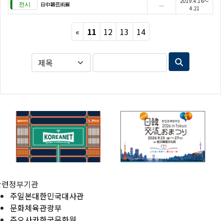
2019.4.16～
日中韓芸術展
...
4.21
Previous
«
11
12
13
14
관련정부기관
주일본대한민국대사관
문화체육관광부
주오사카한국문화원