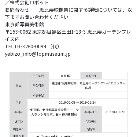
／株式会社ロボット
お問合わせ 恵比寿映像祭に関する詳細については、以
下までお問い合わせください。
東京都写真美術館
〒153-0062 東京都目黒区三田1-13-3 恵比寿ガーデンプレ
イス内
TEL 03-3280-0099 （代）
yebizo_info@topmuseum.jp
도도부현
東京都
회장TEL
東京都写真美術館、恵比寿ガーデンプレイスセンター
장소
회장이름
広場
교통수단
기간
2019-02-08 ～ 2019-02-24
東京都、東京都写真美術館・アーツ
주최자
주최자TEL
03-3280-0076
カウンシル東京、日本経済新聞社
대표자
FAX번호
메일주소
담당자
홈페이지
https://www.yebizo.com/jp/