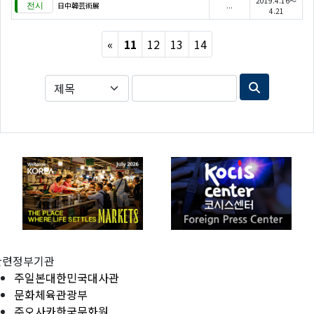
2019.4.16～
日中韓芸術展
...
4.21
Previous
«
11
12
13
14
관련정부기관
주일본대한민국대사관
문화체육관광부
주오사카한국문화원