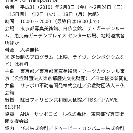
会期 平成31（2019）年2月8日（金）～2月24日（日）
［15日間］〈12日（火）、18日（月）休館〉
時間 10:00 〜 20:00 （最終日は18:00まで）
会場 東京都写真美術館、日仏会館、ザ・ガーデンルー
ム、恵比寿ガーデンプレイス センター広場、地域連携各
所ほか
料金 入場無料
※ 定員制のプログラム（上映、ライヴ、シンポジウムな
ど）は有料
主催 東京都／東京都写真美術館・アーツカウンシル東
京（公益財団法人東京都歴史文化財団）／日本経済新聞社
共催 サッポロ不動産開発株式会社／公益財団法人日仏
会館
後援 駐日フィリピン共和国大使館／TBS／J-WAVE
81.3FM
協賛 ANA／サッポロビール株式会社／東京都写真美術
館支援会員
協力 ぴあ株式会社／ドゥービー・カンパニー株式会社