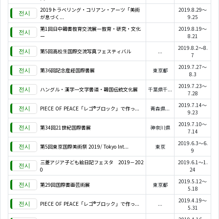
2019トラベリング・コリアン・アーツ「美術
2019.8.29～
が息づく...
9.25
第1回日中韓書教育交流展ー教育・研究・文化
2019.8.19～
ー
8.21
2019.8.2～8.
第5回高校生国際交流写真フェスティバル
...
7
2019.7.27～
第36回記念産経国際書展
東京都
8.3
2019.7.23～
ハングル・漢字一文字書道・韓国伝統文化展
千葉県千...
7.28
2019.7.14～
PIECE OF PEACE「レゴ®ブロック」で作っ...
青森県...
9.23
2019.7.10～
第34回21世紀国際書展
神奈川県
7.14
2019.6.3～6.
第5回東京国際美術祭 2019/ Tokyo Int...
東京
9
三菱アジア子ども絵日記フェスタ 2019－202
2019.6.1～1.
0
24
2019.5.12～
第29回国際書画芸術展
東京都
5.18
2019.4.19～
PIECE OF PEACE「レゴ®ブロック」で作っ...
...
5.31