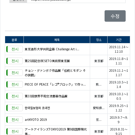
수정
분류
제목
장소
기간
2019.11.14～
東京造形大学共同企画 Challenge Art i...
12.10
2019.11.8～1
第25回記念BESETO美術祭東京展
東京都
1.11
チョン・グァンボク作品展「伝統とモダン そ
2019.11.1～1
の狭間」
1.17
2019.10.5～1
PIECE OF PEACE「レゴ®ブロック」で作っ...
熊...
1.4
2019.10.1～1
第33回世界平和交流書画作品展
東京都
0.5
2019.9.25～1
한국칠보협회 초대전
愛知県...
1.22
2019.9.7～9.
artKYOTO 2019
京...
9
アートアイランズTOKYO2019 第9回国際現代
2019.8.31～
東京都
美...
9.15