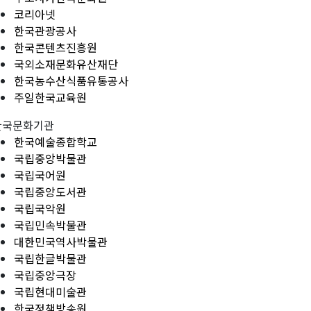
코리아넷
한국관광공사
한국콘텐츠진흥원
국외소재문화유산재단
한국농수산식품유통공사
주일한국교육원
한국문화기관
한국예술종합학교
국립중앙박물관
국립국어원
국립중앙도서관
국립국악원
국립민속박물관
대한민국역사박물관
국립한글박물관
국립중앙극장
국립현대미술관
한국정책방송원