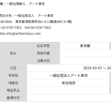
 催：一般社団剛人 アート東京
問合せ先：一般社団法人 アート東京
106-0041 東京都港区麻布台1-9-12飯倉台ビル4階
L:03-5797-7912 FAX:03-5797-7913
MAIL:info@artfairtokyo.com
도도부현
東京都
장소
회장이름
교통수단
기간
2019-03-07 ～ 2
주최자
一般社団法人アート東京
대표자
來住尚彦
메일주소
홈페이지