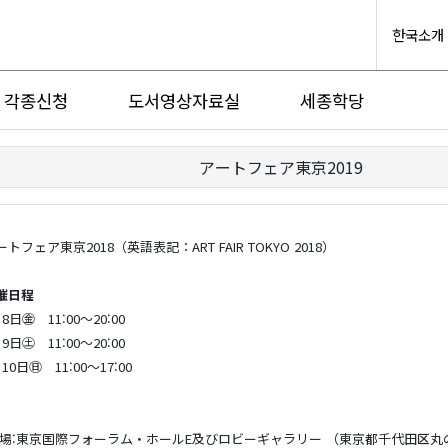
한국소개
각종신청
도서영상자료실
세종학당
アートフェア東京2019
ートフェア東京2018（英語表記：ART FAIR TOKYO 2018）
催日程
8日㊎ 11:00～20:00
9日㊏ 11:00～20:00
10日㊐ 11:00～17:00
 場:東京国際フォーラム・ホールE及びロビーギャラリー （東京都千代田区丸の内