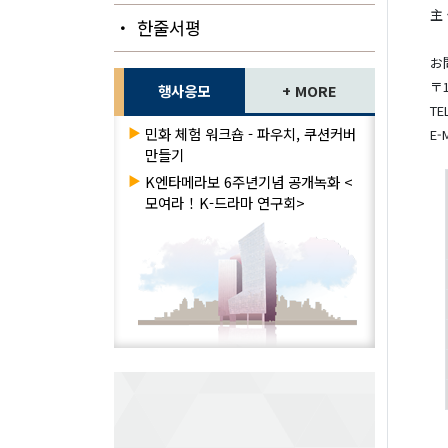
主
・ 한줄서평
お
〒
행사응모
+ MORE
TE
▶
민화 체험 워크숍 - 파우치, 쿠션커버
E-
만들기
▶
K엔타메라보 6주년기념 공개녹화 <
모여라！K-드라마 연구회>