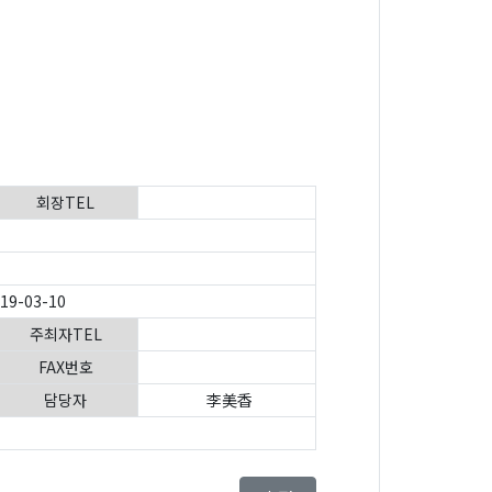
회장TEL
019-03-10
주최자TEL
FAX번호
담당자
李美香