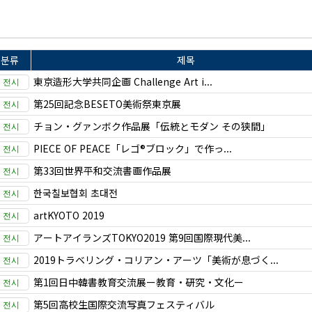
분류
제목
東京造形大学共同企画 Challenge Art i...
第25回記念BESETO美術祭東京展
チョン・グァンボク作品展「伝統とモダン その狭間」
PIECE OF PEACE「レゴ®ブロック」で作っ...
第33回世界平和交流書画作品展
한국칠보협회 초대전
artKYOTO 2019
アートアイランズTOKYO2019 第9回国際現代美...
2019トラベリング・コリアン・アーツ「美術が息づく...
第1回日中韓書教育交流展ー教育・研究・文化ー
第5回高校生国際交流写真フェスティバル