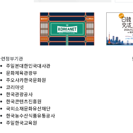
관련정부기관
주일본대한민국대사관
문화체육관광부
주오사카한국문화원
코리아넷
한국관광공사
한국콘텐츠진흥원
국외소재문화유산재단
한국농수산식품유통공사
주일한국교육원