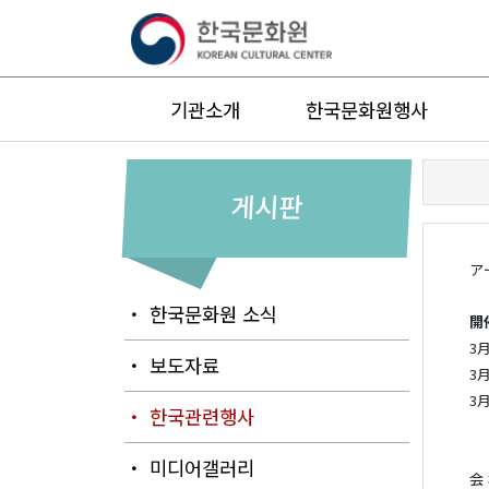
기관소개
한국문화원행사
게시판
ア
・ 한국문화원 소식
開
3月
・ 보도자료
3月
3月
・ 한국관련행사
・ 미디어갤러리
会