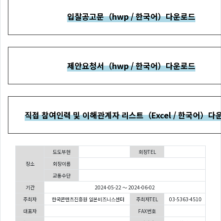
입찰공고문（hwp / 한국어）다운로드
제안요청서（hwp / 한국어）다운로드
직접 참여인력 및 이해관계자 리스트（Excel / 한국어）다
도도부현
회장TEL
장소
회장이름
교통수단
기간
2024-05-22 ～ 2024-06-02
주최자
한국콘텐츠진흥원 일본비즈니스센터
주최자TEL
03-5363-4510
대표자
FAX번호