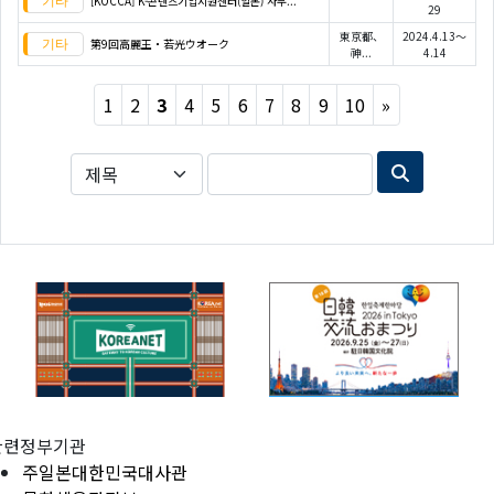
[KOCCA] K-콘텐츠기업지원센터(일본) 사무...
29
東京都、
2024.4.13～
第9回高麗王・若光ウオーク
神...
4.14
Next
1
2
3
4
5
6
7
8
9
10
»
관련정부기관
주일본대한민국대사관