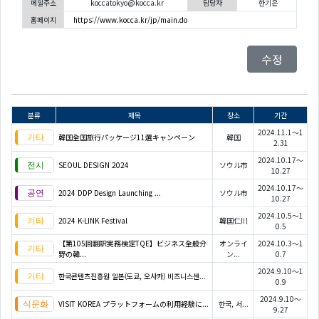
메일주소
koccatokyo@kocca.kr
담당자
한기은
홈페이지
https://www.kocca.kr/jp/main.do
수정
분류
제목
장소
기간
2024.11.1～1
韓国全国旅行パッケージ11選キャンペーン
韓国
2.31
2024.10.17～
SEOUL DESIGN 2024
ソウル市
10.27
2024.10.17～
2024 DDP Design Launching ...
ソウル市
10.27
2024.10.5～1
2024 K-LINK Festival
韓国仁川
0.5
【第105回翻訳実務検定TQE】ビジネス全般分
オンライ
2024.10.3～1
野の韓...
ン...
0.7
2024.9.10～1
한국콘텐츠진흥원 일본(도쿄, 오사카) 비즈니스센...
0.9
2024.9.10～
VISIT KOREA プラットフォームの利用経験に...
한국, 서...
9.27