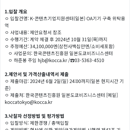
1.입찰 개요
ㅇ 입찰건명: K-콘텐츠기업지원센터(일본) OA기기 구축 위탁용
역
ㅇ 사업내용: 제안요청서 참조
ㅇ 수행기간: 계약 체결 후 2024년 10월 31일(목)까지
ㅇ 추정예산: 34,100,000엔(삼천사백십만엔/소비세포함)
ㅇ 사업문의: 한국콘텐츠진흥원 일본도쿄비즈니스센터
ㅇ 하준봉 주임 hjb@kocca.kr /☎03-5363-4510
2.제안서 및 가격산출내역서 제출
ㅇ 제출마감: 2024년 6월 2일(일) 24:00까지(일본 현지시간 기
준)
ㅇ 제출처: 한국콘텐츠진흥원 일본도쿄비즈니스센터 [메일]
koccatokyo@kocca.kr
3.낙찰자 선정방법 및 평가방법
ㅇ 입찰방식: 제한경쟁 / 총액입찰
ㅇ 계약방법: 협상에 의한 계약(국가계약법 시행령 제43조 기