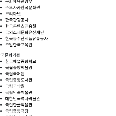
문화체육관광부
주오사카한국문화원
코리아넷
한국관광공사
한국콘텐츠진흥원
국외소재문화유산재단
한국농수산식품유통공사
주일한국교육원
한국문화기관
한국예술종합학교
국립중앙박물관
국립국어원
국립중앙도서관
국립국악원
국립민속박물관
대한민국역사박물관
국립한글박물관
국립중앙극장