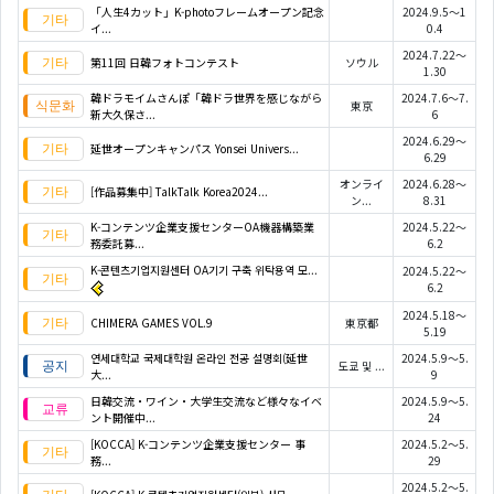
「人生4カット」K-photoフレームオープン記念
2024.9.5～1
イ...
0.4
2024.7.22～
第11回 日韓フォトコンテスト
ソウル
1.30
韓ドラモイムさんぽ「韓ドラ世界を感じながら
2024.7.6～7.
東京
新大久保さ...
6
2024.6.29～
延世オープンキャンパス Yonsei Univers...
6.29
オンライ
2024.6.28～
[作品募集中] TalkTalk Korea2024...
ン...
8.31
K-コンテンツ企業支援センターOA機器構築業
2024.5.22～
務委託募...
6.2
K-콘텐츠기업지원센터 OA기기 구축 위탁용역 모...
2024.5.22～
6.2
2024.5.18～
CHIMERA GAMES VOL.9
東京都
5.19
연세대학교 국제대학원 온라인 전공 설명회(延世
2024.5.9～5.
도쿄 및 ...
大...
9
日韓交流・ワイン・大学生交流など様々なイベ
2024.5.9～5.
ント開催中...
24
[KOCCA] K-コンテンツ企業支援センター 事
2024.5.2～5.
務...
29
2024.5.2～5.