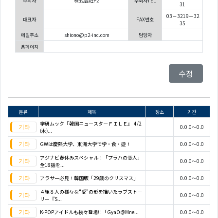
주최자
株式会社P2
주최자TEL
31
03－3219－32
대표자
FAX번호
35
메일주소
shiono@p2-inc.com
담당자
홈페이지
수정
분류
제목
장소
기간
学研ムック『韓国ニュースターＦＩＬＥ』 4/2
0.0.0～0.0
(木)...
GWは慶熙大学、東洲大学で学・食・遊！
0.0.0～0.0
アジナビ春休みスペシャル！「プラハの恋人」
0.0.0～0.0
全18話を...
アラサー必見！韓国版「29歳のクリスマス」
0.0.0～0.0
４組８人の様々な“愛”の形を描いたラブストー
0.0.0～0.0
リー『S...
K-POPアイドルも続々登場!! 「GyaO＠Mne...
0.0.0～0.0