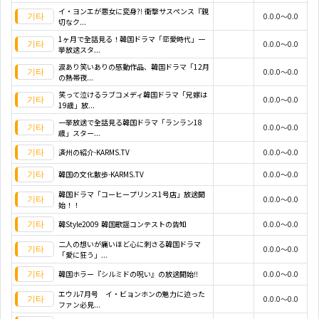
イ・ヨンエが悪女に変身?! 衝撃サスペンス『親
0.0.0～0.0
切なク...
1ヶ月で全話見る！韓国ドラマ「恋愛時代」一
0.0.0～0.0
挙放送スタ...
涙あり笑いありの感動作品、韓国ドラマ「12月
0.0.0～0.0
の熱帯夜...
笑って泣けるラブコメディ韓国ドラマ「兄嫁は
0.0.0～0.0
19歳」放...
一挙放送で全話見る韓国ドラマ「ランラン18
0.0.0～0.0
歳」スター...
済州の紹介-KARMS.TV
0.0.0～0.0
韓国の文化散歩-KARMS.TV
0.0.0～0.0
韓国ドラマ「コーヒープリンス1号店」放送開
0.0.0～0.0
始！！
韓Style2009 韓国歌謡コンテストの告知
0.0.0～0.0
二人の想いが痛いほど心に刺さる韓国ドラマ
0.0.0～0.0
「愛に狂う」...
韓国ホラー『シルミドの呪い』の放送開始!!
0.0.0～0.0
エウル7月号 イ・ビョンホンの魅力に迫った
0.0.0～0.0
ファン必見...