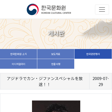
게시판
한국문화원 소식
보도자료
한국관련행사
미디어갤러리
한줄서평
アジドラでカン・ジファンスペシャルを放
2009-07-
送！！
29