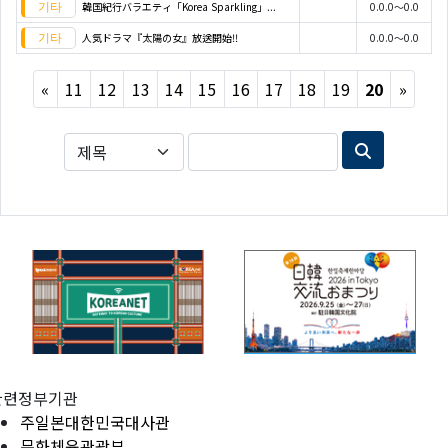
韓国紀行バラエティ「Korea Sparkling」...
0.0.0～0.0
人気ドラマ『太陽の女』放送開始!!
0.0.0～0.0
Previous
Next
«
11
12
13
14
15
16
17
18
19
20
»
관련정부기관
주일본대한민국대사관
문화체육관광부