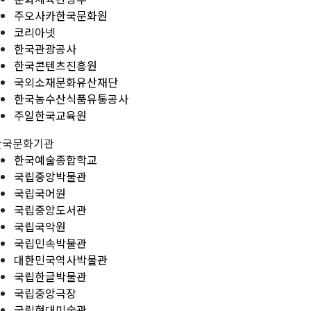
주오사카한국문화원
코리아넷
한국관광공사
한국콘텐츠진흥원
국외소재문화유산재단
한국농수산식품유통공사
주일한국교육원
한국문화기관
한국예술종합학교
국립중앙박물관
국립국어원
국립중앙도서관
국립국악원
국립민속박물관
대한민국역사박물관
국립한글박물관
국립중앙극장
국립현대미술관