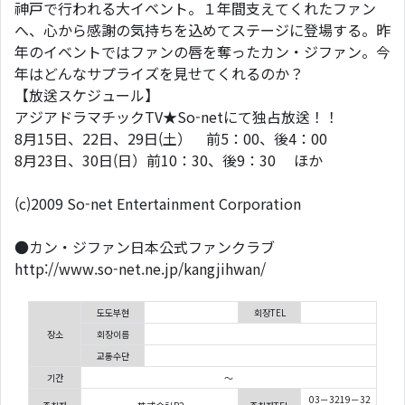
神戸で行われる大イベント。１年間支えてくれたファン
へ、心から感謝の気持ちを込めてステージに登場する。昨
年のイベントではファンの唇を奪ったカン・ジファン。今
年はどんなサプライズを見せてくれるのか？
【放送スケジュール】
アジアドラマチックTV★So-netにて独占放送！！
8月15日、22日、29日(土） 前5：00、後4：00
8月23日、30日(日）前10：30、後9：30 ほか
(c)2009 So-net Entertainment Corporation
●カン・ジファン日本公式ファンクラブ
http://www.so-net.ne.jp/kangjihwan/
도도부현
회장TEL
장소
회장이름
교통수단
기간
～
03－3219－32