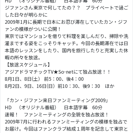
HD （オリジナル番組） 日本語字幕 60分
ジファンさん東京で何してたの？？ プライベートで過ご
した日々が明らかに
2009年1月に長期で日本にお忍び滞在していたカン・ジフ
ァンの模様がついに公開！
東京ではマンションを借りて料理を楽しんだり、掃除や洗
濯までする姿をこっそりキャッチ。今回の長期滞在では日
本語のレッスンをしたり、国内を旅行したりと充実した休
暇の所々を放送。
【放送スケジュール】
アジアドラマチックTV★So-netにて独占放送！！
8月1日、8日(土） 前5：00、後4：00
8月2日、9日、16日(日）前10：30、後9：30 ほか
「カン・ジファン来日ファンミーティング2009」
HD （オリジナル番組） 日本語字幕 60分
速報！ ファンミーティングの全貌を独占放送！
2009年7月に行われるファンミーティングの模様を独占で
お届け。今回はファンクラブ結成１周年を記念して東京と