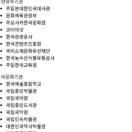
관련정부기관
주일본대한민국대사관
문화체육관광부
주오사카한국문화원
코리아넷
한국관광공사
한국콘텐츠진흥원
국외소재문화유산재단
한국농수산식품유통공사
주일한국교육원
한국문화기관
한국예술종합학교
국립중앙박물관
국립국어원
국립중앙도서관
국립국악원
국립민속박물관
대한민국역사박물관