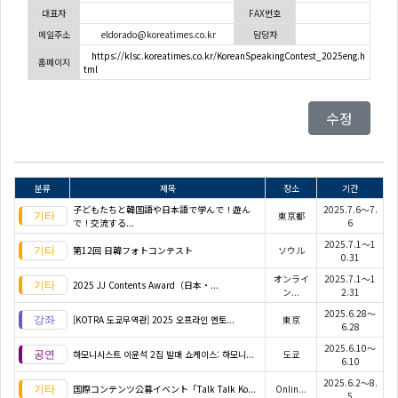
대표자
FAX번호
메일주소
eldorado@koreatimes.co.kr
담당자
https://klsc.koreatimes.co.kr/KoreanSpeakingContest_2025eng.h
홈페이지
tml
수정
분류
제목
장소
기간
子どもたちと韓国語や日本語で学んで！遊ん
2025.7.6～7.
東京都
で！交流する...
6
2025.7.1～1
第12回 日韓フォトコンテスト
ソウル
0.31
オンライ
2025.7.1～1
2025 JJ Contents Award（日本・...
ン...
2.31
2025.6.28～
[KOTRA 도쿄무역관] 2025 오프라인 멘토...
東京
6.28
2025.6.10～
하모니시스트 이윤석 2집 발매 쇼케이스: 하모니...
도쿄
6.10
2025.6.2～8.
国際コンテンツ公募イベント「Talk Talk Ko...
Onlin...
5