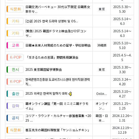
日韓交流バーベキュー 30代以下限定 日韓男女
2025.5.30～
東京
率半々...
5.30
2025.5.14～
[긴급] 2025 한국 드라마 상영회 및 OS...
6.3
(緊急) 2025 韓国ドラマ上映会及びOSTコン
2025.5.14～
サ...
6.3
2025.5.10～
日韓★未来人材育成のための留学・学校説明会
沖縄県
5.10
2025.4.5～4.
「生きるための言語」野間秀樹講演会
5
2025.3.30～
2025 東京韓国留学博覧会
東京
3.30
한국콘텐츠진흥원 도쿄비즈니스센터 현지직원(경력
2025.3.24～
직...
4.20
2025.3.10～
2025 외국인 한국어 말하기 대회
Onlin...
4.27
韓オンライン講座「第一回 ミニミニ韓ドラモ
オンライ
2025.1.25～
イム」
ン...
1.25
コリア・ラウンド・カルチャー参加者募集 <20
韓国・日
2024.12.26～
25 ...
本...
1.31
2024.12.19～
善玉先生の韓国料理教室「ヤンニョムチキン」
12.19