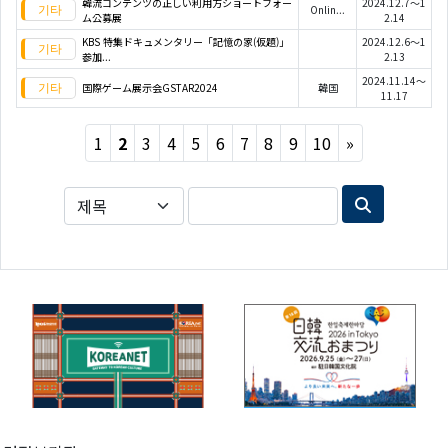
韓流コンテンツの正しい利用方ショートフォー
2024.12.7～1
Onlin...
ム公募展
2.14
KBS 特集ドキュメンタリー「記憶の家(仮題)」
2024.12.6～1
参加...
2.13
2024.11.14～
国際ゲーム展示会GSTAR2024
韓国
11.17
Next
1
2
3
4
5
6
7
8
9
10
»