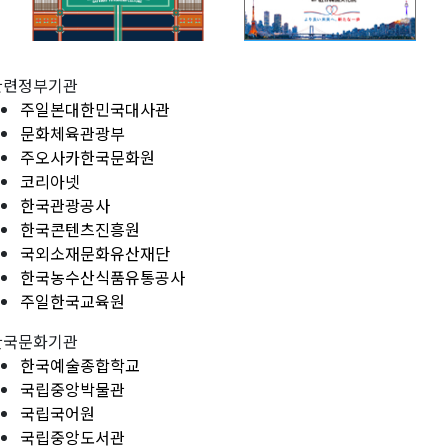
관련정부기관
주일본대한민국대사관
문화체육관광부
주오사카한국문화원
코리아넷
한국관광공사
한국콘텐츠진흥원
국외소재문화유산재단
한국농수산식품유통공사
주일한국교육원
한국문화기관
한국예술종합학교
국립중앙박물관
국립국어원
국립중앙도서관