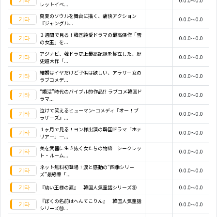
0.0.0～0.0
レットイベ...
真夏のソウルを舞台に描く、痛快アクション
0.0.0～0.0
『ジャングル...
３週間で見る！韓国純愛ドラマの最高傑作「雪
0.0.0～0.0
の女王」を...
アジナビ、韓ドラ史上最高記録を樹立した、歴
0.0.0～0.0
史超大作「...
結婚はイヤだけど子供は欲しい、アラサー女の
0.0.0～0.0
ラブコメデ...
“婚活”時代のバイブル的作品!? ラブコメ韓国ド
0.0.0～0.0
ラマ...
泣けて笑えるヒューマン･コメディ『オー！ブ
0.0.0～0.0
ラザーズ』...
１ヶ月で見る！ヨン様出演の韓国ドラマ「ホテ
0.0.0～0.0
リアー」一...
美を武器に生き抜く女たちの物語 シークレッ
0.0.0～0.0
ト・ルーム...
ネット無料初登場！涙と感動の“四季シリー
0.0.0～0.0
ズ”最終章「...
『幼い王様の涙』 韓国人気童話シリーズ⑨
0.0.0～0.0
『ぼくの名前はへんてこりん』 韓国人気童話
0.0.0～0.0
シリーズ⑩...