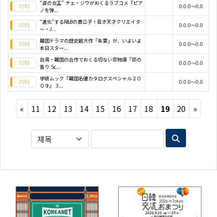
“涙の女王” チェ・ジウがおくるラブコメ『ピア
0.0.0～0.0
ノを弾...
“進化”するR&Bの貴公子！若き天才クリエイタ
0.0.0～0.0
ー・J...
韓国ドラマの歴史超大作「朱蒙」が、いよいよ
0.0.0～0.0
本日スター...
台湾・韓国の合作でおくる切ない恋物語「恋の
0.0.0～0.0
香り Sc...
学研ムック『韓国名優カタログスペシャル２０
0.0.0～0.0
０９』 3...
Previous
Next
«
11
12
13
14
15
16
17
18
19
20
»