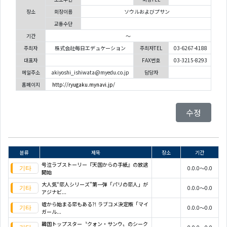
장소
회장이름
ソウルおよびプサン
교통수단
기간
～
주최자
株式会社毎日エデュケーション
주최자TEL
03-6267-4188
대표자
FAX번호
03-3215-8293
메일주소
akiyoshi_ishiwata@myedu.co.jp
담당자
홈페이지
http://ryugaku.mynavi.jp/
수정
분류
제목
장소
기간
号泣ラブストーリー『天国からの手紙』の放送
0.0.0～0.0
開始
大人気“恋人シリーズ”第一弾「パリの恋人」が
0.0.0～0.0
アジナビ...
嘘から始まる恋もある?! ラブコメ決定版「マイ
0.0.0～0.0
ガール...
韓国トップスター〝クォン・サンウ〟のシーク