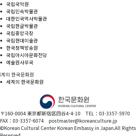
국립국악원
국립민속박물관
대한민국역사박물관
국립한글박물관
국립중앙극장
국립현대미술관
한국정책방송원
국립아시아문화전당
예술원사무국
세계의 한국문화원
세계의 한국문화원
〒160-0004 東京都新宿区四谷4-4-10 TEL：03-3357-5970
FAX：03-3357-6074 postmaster@koreanculture.jp
©Korean Cultural Center Korean Embassy in Japan.All Rights
Reserved.