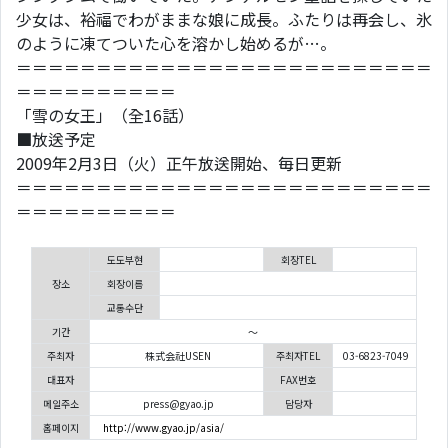
少女は、裕福でわがままな娘に成長。ふたりは再会し、氷
のように凍てついた心を溶かし始めるが…。
＝＝＝＝＝＝＝＝＝＝＝＝＝＝＝＝＝＝＝＝＝＝＝＝＝＝
＝＝＝＝＝＝＝＝＝＝
「雪の女王」（全16話）
■放送予定
2009年2月3日（火）正午放送開始、毎日更新
＝＝＝＝＝＝＝＝＝＝＝＝＝＝＝＝＝＝＝＝＝＝＝＝＝＝
＝＝＝＝＝＝＝＝＝＝
도도부현
회장TEL
장소
회장이름
교통수단
기간
～
주최자
株式会社USEN
주최자TEL
03-6823-7049
대표자
FAX번호
메일주소
press@gyao.jp
담당자
홈페이지
http://www.gyao.jp/asia/