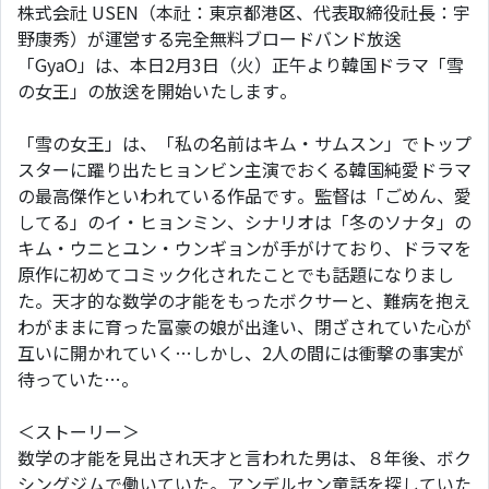
株式会社 USEN（本社：東京都港区、代表取締役社長：宇
野康秀）が運営する完全無料ブロードバンド放送
「GyaO」は、本日2月3日（火）正午より韓国ドラマ「雪
の女王」の放送を開始いたします。
「雪の女王」は、「私の名前はキム・サムスン」でトップ
スターに躍り出たヒョンビン主演でおくる韓国純愛ドラマ
の最高傑作といわれている作品です。監督は「ごめん、愛
してる」のイ・ヒョンミン、シナリオは「冬のソナタ」の
キム・ウニとユン・ウンギョンが手がけており、ドラマを
原作に初めてコミック化されたことでも話題になりまし
た。天才的な数学の才能をもったボクサーと、難病を抱え
わがままに育った富豪の娘が出逢い、閉ざされていた心が
互いに開かれていく…しかし、2人の間には衝撃の事実が
待っていた…。
＜ストーリー＞
数学の才能を見出され天才と言われた男は、８年後、ボク
シングジムで働いていた。アンデルセン童話を探していた