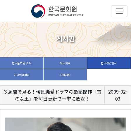
게시판
한국문화원 소식
보도자료
한국관련행사
미디어갤러리
한줄서평
３週間で見る！韓国純愛ドラマの最高傑作「雪
2009-02-
の女王」を毎日更新で一挙に放送！
03