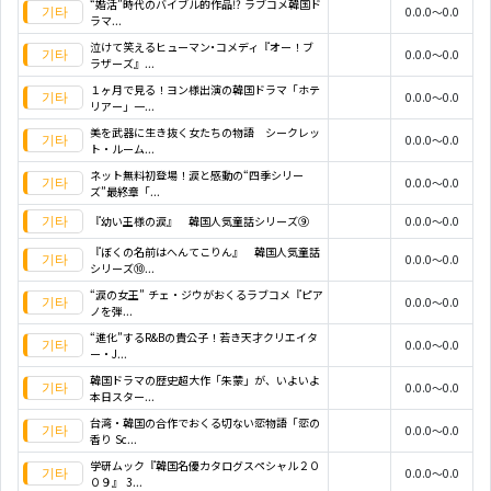
“婚活”時代のバイブル的作品!? ラブコメ韓国ド
0.0.0～0.0
ラマ...
泣けて笑えるヒューマン･コメディ『オー！ブ
0.0.0～0.0
ラザーズ』...
１ヶ月で見る！ヨン様出演の韓国ドラマ「ホテ
0.0.0～0.0
リアー」一...
美を武器に生き抜く女たちの物語 シークレッ
0.0.0～0.0
ト・ルーム...
ネット無料初登場！涙と感動の“四季シリー
0.0.0～0.0
ズ”最終章「...
『幼い王様の涙』 韓国人気童話シリーズ⑨
0.0.0～0.0
『ぼくの名前はへんてこりん』 韓国人気童話
0.0.0～0.0
シリーズ⑩...
“涙の女王” チェ・ジウがおくるラブコメ『ピア
0.0.0～0.0
ノを弾...
“進化”するR&Bの貴公子！若き天才クリエイタ
0.0.0～0.0
ー・J...
韓国ドラマの歴史超大作「朱蒙」が、いよいよ
0.0.0～0.0
本日スター...
台湾・韓国の合作でおくる切ない恋物語「恋の
0.0.0～0.0
香り Sc...
学研ムック『韓国名優カタログスペシャル２０
0.0.0～0.0
０９』 3...