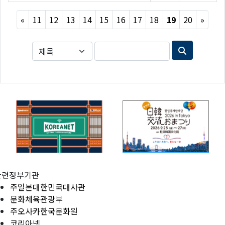
Previous
Next
«
11
12
13
14
15
16
17
18
19
20
»
관련정부기관
주일본대한민국대사관
문화체육관광부
주오사카한국문화원
코리아넷