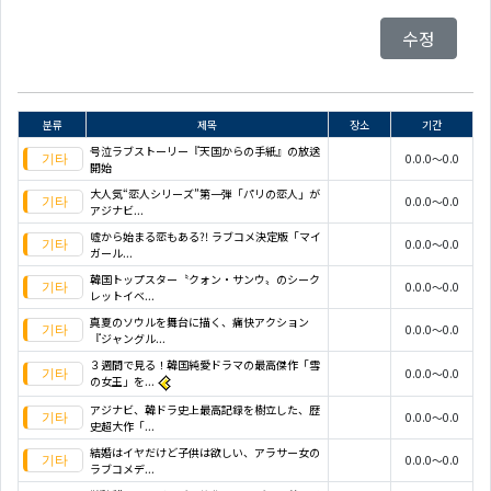
수정
분류
제목
장소
기간
号泣ラブストーリー『天国からの手紙』の放送
0.0.0～0.0
開始
大人気“恋人シリーズ”第一弾「パリの恋人」が
0.0.0～0.0
アジナビ...
嘘から始まる恋もある?! ラブコメ決定版「マイ
0.0.0～0.0
ガール...
韓国トップスター〝クォン・サンウ〟のシーク
0.0.0～0.0
レットイベ...
真夏のソウルを舞台に描く、痛快アクション
0.0.0～0.0
『ジャングル...
３週間で見る！韓国純愛ドラマの最高傑作「雪
0.0.0～0.0
の女王」を...
アジナビ、韓ドラ史上最高記録を樹立した、歴
0.0.0～0.0
史超大作「...
結婚はイヤだけど子供は欲しい、アラサー女の
0.0.0～0.0
ラブコメデ...