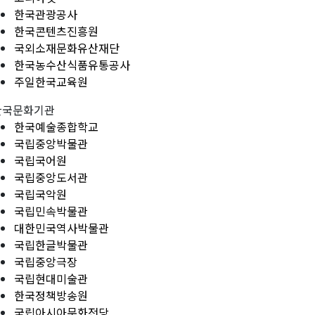
한국관광공사
한국콘텐츠진흥원
국외소재문화유산재단
한국농수산식품유통공사
주일한국교육원
한국문화기관
한국예술종합학교
국립중앙박물관
국립국어원
국립중앙도서관
국립국악원
국립민속박물관
대한민국역사박물관
국립한글박물관
국립중앙극장
국립현대미술관
한국정책방송원
국립아시아문화전당