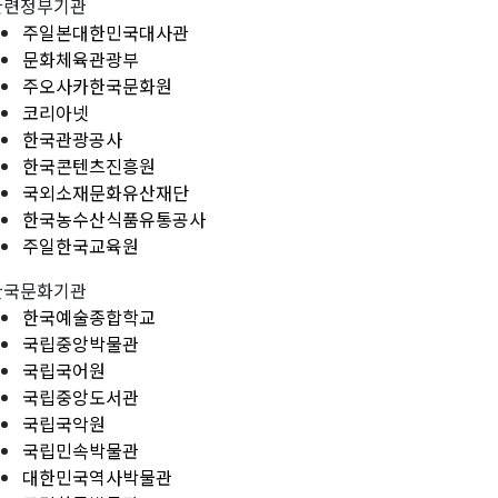
관련정부기관
주일본대한민국대사관
문화체육관광부
주오사카한국문화원
코리아넷
한국관광공사
한국콘텐츠진흥원
국외소재문화유산재단
한국농수산식품유통공사
주일한국교육원
한국문화기관
한국예술종합학교
국립중앙박물관
국립국어원
국립중앙도서관
국립국악원
국립민속박물관
대한민국역사박물관