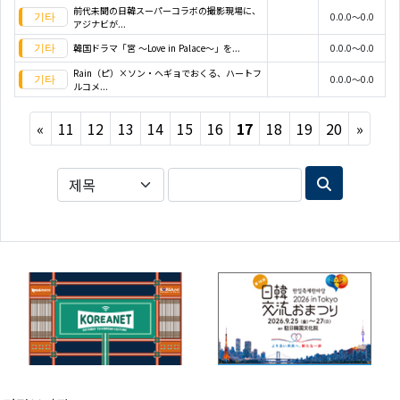
前代未聞の日韓スーパーコラボの撮影現場に、
0.0.0～0.0
アジナビが...
韓国ドラマ「宮 ～Love in Palace～」を...
0.0.0～0.0
Rain（ピ）×ソン・ヘギョでおくる、ハートフ
0.0.0～0.0
ルコメ...
Previous
Next
«
11
12
13
14
15
16
17
18
19
20
»