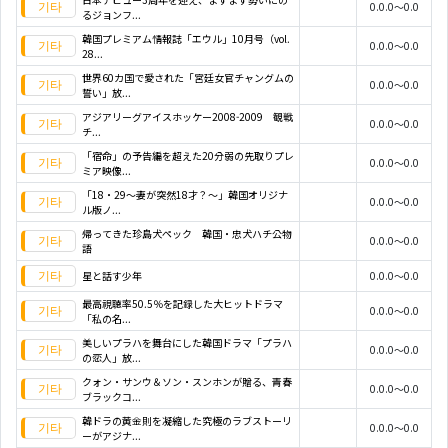
0.0.0～0.0
るジョンフ...
韓国プレミアム情報誌「エウル」10月号（vol.
0.0.0～0.0
28...
世界60カ国で愛された「宮廷女官チャングムの
0.0.0～0.0
誓い」放...
アジアリーグアイスホッケー2008-2009 観戦
0.0.0～0.0
チ...
「宿命」の予告編を超えた20分弱の先取りプレ
0.0.0～0.0
ミア映像...
「18・29～妻が突然18才？～」韓国オリジナ
0.0.0～0.0
ル版ノ...
帰ってきた珍島犬ペック 韓国・忠犬ハチ公物
0.0.0～0.0
語
星と話す少年
0.0.0～0.0
最高視聴率50.5％を記録した大ヒットドラマ
0.0.0～0.0
「私の名...
美しいプラハを舞台にした韓国ドラマ「プラハ
0.0.0～0.0
の恋人」放...
クォン・サンウ＆ソン・スンホンが贈る、青春
0.0.0～0.0
ブラックコ...
韓ドラの黄金則を凝縮した究極のラブストーリ
0.0.0～0.0
ーがアジナ...