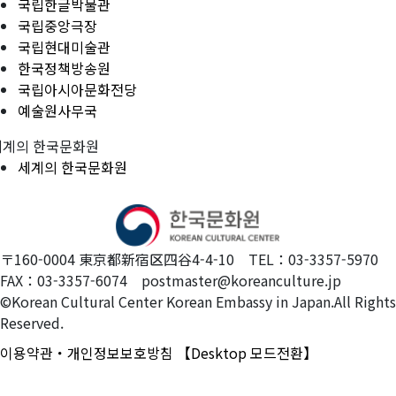
국립한글박물관
국립중앙극장
국립현대미술관
한국정책방송원
국립아시아문화전당
예술원사무국
세계의 한국문화원
세계의 한국문화원
〒160-0004 東京都新宿区四谷4-4-10 TEL：03-3357-5970
FAX：03-3357-6074 postmaster@koreanculture.jp
©Korean Cultural Center Korean Embassy in Japan.All Rights
Reserved.
이용약관・개인정보보호방침
【Desktop 모드전환】