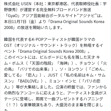
株式会社 USEN（本社：東京都港区、代表取締役社長：宇
野康秀）が運営する完全無料ブロードバンド放送
「GyaO」アジア芸能総合ポータルサイト“アジナビ”は、
本日11月7日（金）より「Drama Original Sounds Korea
2008」の放送を開始いたします。
韓国を代表するK-POPアーティストが韓国ドラマの
OST（オリジナル・サウンド・トラック）を熱唱するイ
ベント「Drama Original Sounds Korea 2008」。
このイベントには、ビルボードにも名を残した天才 キ
ム・ボムス（「天国の階段」「海神」）、チョウン（「火
の鳥」「バリでの出来事」）、ソ・ヨンウン（「ごめん、
愛してる」「恋人」）、JUST（「私の名前はキム・サム
スン」「BADLOVE」）、ミョン・インヒ（「パリの恋
人」）等が大集結しました。公演の終盤では、ファンから
の熱烈なアンコールに応えようと、アーティスト全員がス
テージに登場し、即席で一曲プレゼントするハプニング
（！？）な豪華競演もあり、大盛況のまま幕を閉じまし
た。