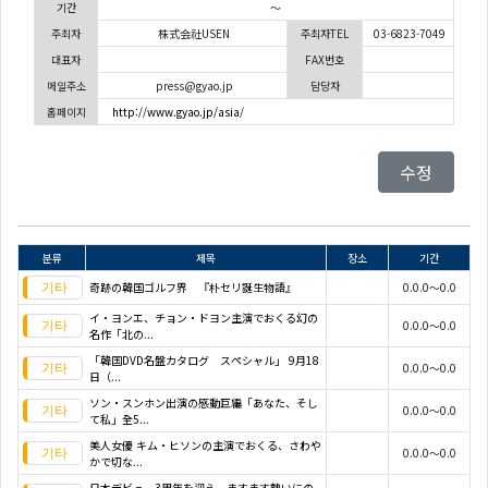
기간
～
주최자
株式会社USEN
주최자TEL
03-6823-7049
대표자
FAX번호
메일주소
press@gyao.jp
담당자
홈페이지
http://www.gyao.jp/asia/
수정
분류
제목
장소
기간
奇跡の韓国ゴルフ界 『朴セリ誕生物語』
0.0.0～0.0
イ・ヨンエ、チョン・ドヨン主演でおくる幻の
0.0.0～0.0
名作「北の...
「韓国DVD名盤カタログ スペシャル」 9月18
0.0.0～0.0
日（...
ソン・スンホン出演の感動巨編「あなた、そし
0.0.0～0.0
て私」全5...
美人女優 キム・ヒソンの主演でおくる、さわや
0.0.0～0.0
かで切な...
日本デビュー3周年を迎え、ますます勢いにの