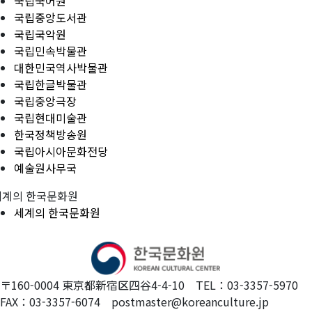
국립국어원
국립중앙도서관
국립국악원
국립민속박물관
대한민국역사박물관
국립한글박물관
국립중앙극장
국립현대미술관
한국정책방송원
국립아시아문화전당
예술원사무국
세계의 한국문화원
세계의 한국문화원
〒160-0004 東京都新宿区四谷4-4-10 TEL：03-3357-5970
FAX：03-3357-6074 postmaster@koreanculture.jp