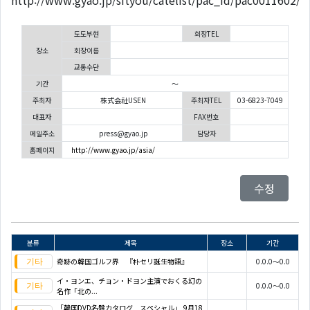
http://www.gyao.jp/sityou/catelist/pac_id/pac0011602/
도도부현
회장TEL
장소
회장이름
교통수단
기간
～
주최자
株式会社USEN
주최자TEL
03-6823-7049
대표자
FAX번호
메일주소
press@gyao.jp
담당자
홈페이지
http://www.gyao.jp/asia/
수정
분류
제목
장소
기간
奇跡の韓国ゴルフ界 『朴セリ誕生物語』
0.0.0～0.0
イ・ヨンエ、チョン・ドヨン主演でおくる幻の
0.0.0～0.0
名作「北の...
「韓国DVD名盤カタログ スペシャル」 9月18