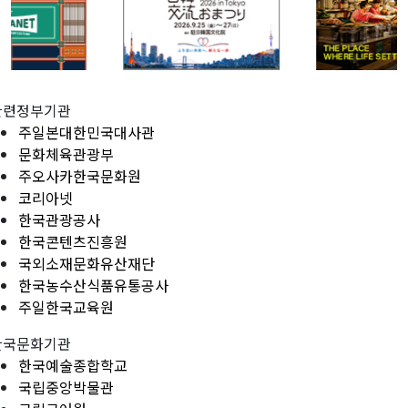
관련정부기관
주일본대한민국대사관
문화체육관광부
주오사카한국문화원
코리아넷
한국관광공사
한국콘텐츠진흥원
국외소재문화유산재단
한국농수산식품유통공사
주일한국교육원
한국문화기관
한국예술종합학교
국립중앙박물관