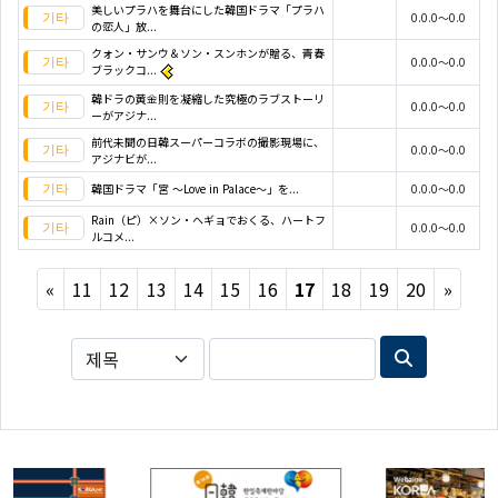
美しいプラハを舞台にした韓国ドラマ「プラハ
0.0.0～0.0
の恋人」放...
クォン・サンウ＆ソン・スンホンが贈る、青春
0.0.0～0.0
ブラックコ...
韓ドラの黄金則を凝縮した究極のラブストーリ
0.0.0～0.0
ーがアジナ...
前代未聞の日韓スーパーコラボの撮影現場に、
0.0.0～0.0
アジナビが...
韓国ドラマ「宮 ～Love in Palace～」を...
0.0.0～0.0
Rain（ピ）×ソン・ヘギョでおくる、ハートフ
0.0.0～0.0
ルコメ...
Previous
Next
«
11
12
13
14
15
16
17
18
19
20
»