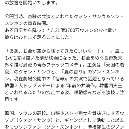
の放送を開始いたします。
公開当時、奇跡の共演といわれたクォン・サンウ＆ソン・
スンホンの青春映画。
ある日空から降ってきた21億3700万ウォンのお小遣い。
彼らはひとまず走ることにした…
「ああ、お金が空から降ってきたらいいなー！」…。誰し
もが1度は描いた夢が映画になった、お金をめぐる奇想天
外な描写満載の青春ブラックコメディ。主演は『天国の階
段』のクォン・サンウと、『夏の香り』のソン・スンホ
ン。現在劇場公開中の『宿命』の共演で話題となっている
韓国２大トップスターによる7年前の共演作。韓国四天王
といわれるふたりの疾走する姿、躍動感みなぎる演技に注
目です。
韓国、ソウルの高校。出張ホストで熟女を骨抜きにするウ
ソプ（クォン・サンウ）と、ギャングとして活動した過去
をもつソンファン（ソン・スンホン）、準模範生のジノン