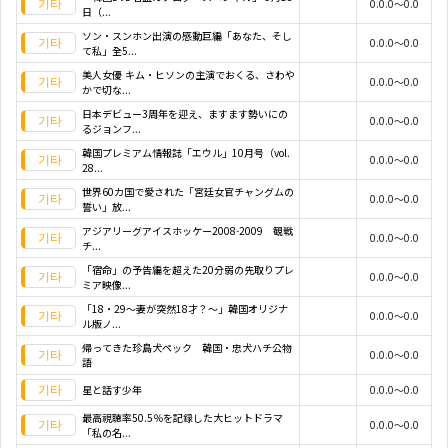
0.0.0～0.0
日（...
ソン・スンホン出演の感動巨編「あなた、そし
0.0.0～0.0
て私」全5...
美人女優 キム・ヒソンの主演でおくる、さわや
0.0.0～0.0
かで切な...
日本デビュー3周年を迎え、ますます勢いにの
0.0.0～0.0
るジョンフ...
韓国プレミアム情報誌「エウル」10月号（vol.
0.0.0～0.0
28...
世界60カ国で愛された「宮廷女官チャングムの
0.0.0～0.0
誓い」放...
アジアリーグアイスホッケー2008-2009 観戦
0.0.0～0.0
チ...
「宿命」の予告編を超えた20分弱の先取りプレ
0.0.0～0.0
ミア映像...
「18・29～妻が突然18才？～」韓国オリジナ
0.0.0～0.0
ル版ノ...
帰ってきた珍島犬ペック 韓国・忠犬ハチ公物
0.0.0～0.0
語
星と話す少年
0.0.0～0.0
最高視聴率50.5％を記録した大ヒットドラマ
0.0.0～0.0
「私の名...