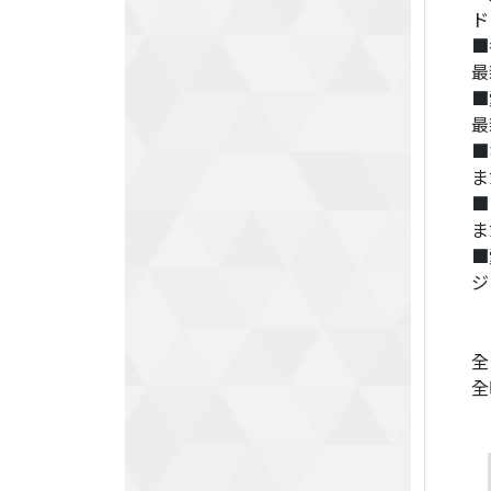
ド
■
最
■
最
■
ま
■
ま
■
ジ
全