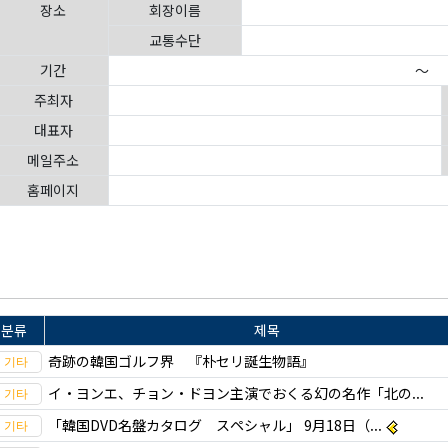
장소
회장이름
교통수단
기간
～
주최자
대표자
메일주소
홈페이지
분류
제목
奇跡の韓国ゴルフ界 『朴セリ誕生物語』
イ・ヨンエ、チョン・ドヨン主演でおくる幻の名作「北の...
「韓国DVD名盤カタログ スペシャル」 9月18日（...