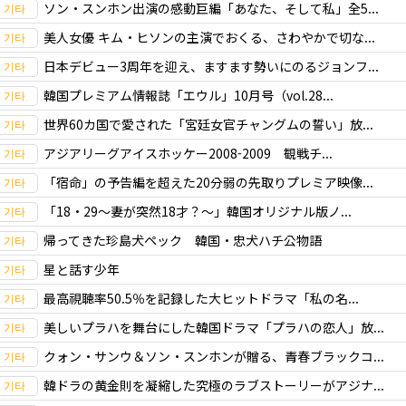
ソン・スンホン出演の感動巨編「あなた、そして私」全5...
美人女優 キム・ヒソンの主演でおくる、さわやかで切な...
日本デビュー3周年を迎え、ますます勢いにのるジョンフ...
韓国プレミアム情報誌「エウル」10月号（vol.28...
世界60カ国で愛された「宮廷女官チャングムの誓い」放...
アジアリーグアイスホッケー2008-2009 観戦チ...
「宿命」の予告編を超えた20分弱の先取りプレミア映像...
「18・29～妻が突然18才？～」韓国オリジナル版ノ...
帰ってきた珍島犬ペック 韓国・忠犬ハチ公物語
星と話す少年
最高視聴率50.5％を記録した大ヒットドラマ「私の名...
美しいプラハを舞台にした韓国ドラマ「プラハの恋人」放...
クォン・サンウ＆ソン・スンホンが贈る、青春ブラックコ...
韓ドラの黄金則を凝縮した究極のラブストーリーがアジナ...