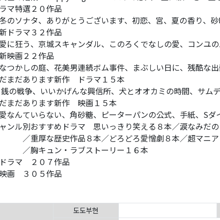
ラマ特選２０作品
冬のソナタ、ありがとうございます、初恋、宮、夏の香り、砂
新ドラマ３２作品
愛に狂う、京城スキャンダル、このろくでなしの愛、コンユの
新映画２２作品
なつかしの庭、花美男連続ボム事件、まぶしい日に、残酷な出
だまだあります新作 ドラマ１５本
 銭の戦争、いいかげんな興信所、犬とオオカミの時間、サム
だまだあります新作 映画１５本
愛なんていらない、角砂糖、ピーターパンの公式、手紙、Sダ
ャンル別おすすめドラマ 思いっきり笑える８本／涙なみだの
／重厚な歴史作品８本／どろどろ愛憎劇８本／超マニア
／胸キュン・ラブストーリー１６本
全ドラマ ２０７作品
映画 ３０５作品
도도부현