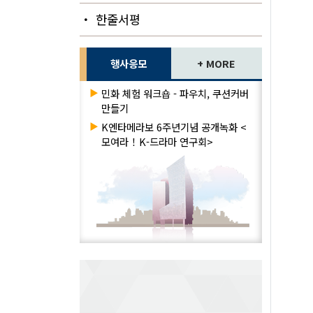
・ 한줄서평
행사응모
+ MORE
▶
민화 체험 워크숍 - 파우치, 쿠션커버
만들기
▶
K엔타메라보 6주년기념 공개녹화 <
모여라！K-드라마 연구회>