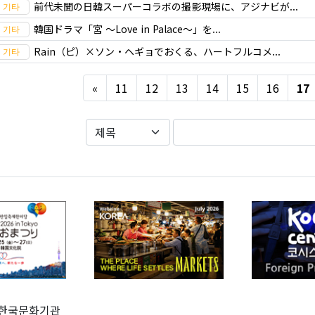
前代未聞の日韓スーパーコラボの撮影現場に、アジナビが...
韓国ドラマ「宮 ～Love in Palace～」を...
Rain（ピ）×ソン・ヘギョでおくる、ハートフルコメ...
Previous
«
11
12
13
14
15
16
17
한국문화기관