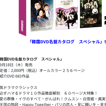
「韓国DVD名盤カタログ スペシャル」
韓国DVD名盤カタログ スペシャル」
9月18日（木）発売
定価：2,000円（税込）オールカラー２５６ページ
紹介DVD 683作品
気ドラマクラシックス
必ずハマるドラマ１０作品徹底解剖 ６０ページ大特集！
の群像・イヴのすべて・がんばれ！クムスン・白雪姫・真実
国の階段・Happy Together・パリの恋人・星に願いを・星