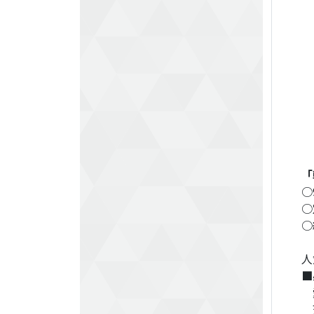
「
○
○
○
人
■
愛
天