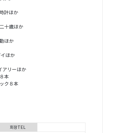
時計ほか
二十歳ほか
勤ほか
デイほか
イアリーほか
８本
ック８本
회장TEL