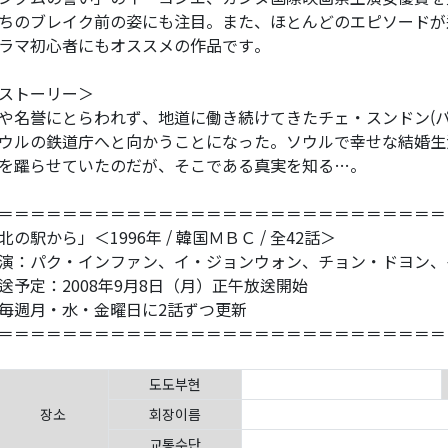
ちのブレイク前の姿にも注目。また、ほとんどのエピソードが
ラマ初心者にもオススメの作品です。
ストーリー＞
や名誉にとらわれず、地道に働き続けてきたチェ・スンドン(パ
ウルの鉄道庁へと向かうことになった。ソウルで幸せな結婚生
を躍らせていたのだが、そこである真実を知る…。
＝＝＝＝＝＝＝＝＝＝＝＝＝＝＝＝＝＝＝＝＝＝＝＝＝＝＝＝
北の駅から」＜1996年 / 韓国ＭＢＣ / 全42話＞
演：パク・インファン、イ・ジョンウォン、チョン・ドヨン、
送予定：2008年9月8日（月）正午放送開始
毎週月・水・金曜日に2話ずつ更新
＝＝＝＝＝＝＝＝＝＝＝＝＝＝＝＝＝＝＝＝＝＝＝＝＝＝＝＝
도도부현
장소
회장이름
교통수단