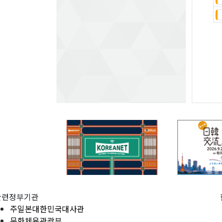
관련정부기관
주일본대한민국대사관
문화체육관광부