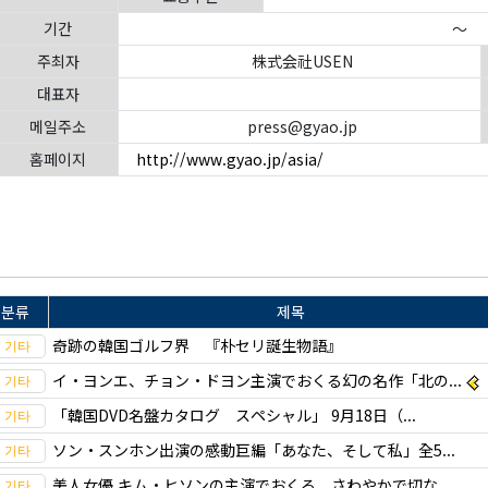
기간
～
주최자
株式会社USEN
대표자
메일주소
press@gyao.jp
홈페이지
http://www.gyao.jp/asia/
분류
제목
奇跡の韓国ゴルフ界 『朴セリ誕生物語』
イ・ヨンエ、チョン・ドヨン主演でおくる幻の名作「北の...
「韓国DVD名盤カタログ スペシャル」 9月18日（...
ソン・スンホン出演の感動巨編「あなた、そして私」全5...
美人女優 キム・ヒソンの主演でおくる、さわやかで切な...