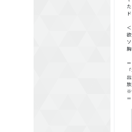
た
ド
＜
欲
ソ
胸
＝
「
出
放
※
＝