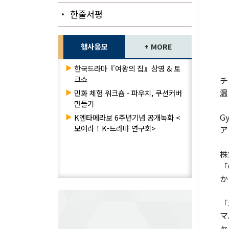
・ 한줄서평
행사응모
+ MORE
▶
한국드라마『여왕의 집』상영 & 토
크쇼
チ
温
▶
민화 체험 워크숍 - 파우치, 쿠션커버
만들기
Gy
▶
K엔타메라보 6주년기념 공개녹화 <
모여라！K-드라마 연구회>
ア
株
「
か
「
マ
ャ