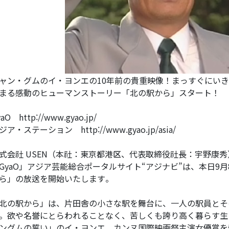
ャン・グムのイ・ヨンエの10年前の貴重映像！まっすぐにい
まる感動のヒューマンストーリー「北の駅から」スタート！
aO http://www.gyao.jp/
ジア・ステーション http://www.gyao.jp/asia/
式会社 USEN（本社：東京都港区、代表取締役社長：宇野康
GyaO」アジア芸能総合ポータルサイト“アジナビ”は、本日9
ら」の放送を開始いたします。
北の駅から」は、片田舎の小さな駅を舞台に、一人の駅員とそ
。欲や名誉にとらわれることなく、苦しくも誇り高く暮らす生
ングムの誓い」のイ・ヨンエ、カンヌ国際映画祭主演女優賞を