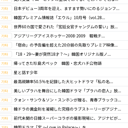
日本デビュー3周年を迎え、ますます勢いにのるジョンフ...
韓国プレミアム情報誌「エウル」10月号（vol.28...
世界60カ国で愛された「宮廷女官チャングムの誓い」放...
アジアリーグアイスホッケー2008-2009 観戦チ...
「宿命」の予告編を超えた20分弱の先取りプレミア映像...
「18・29～妻が突然18才？～」韓国オリジナル版ノ...
帰ってきた珍島犬ペック 韓国・忠犬ハチ公物語
星と話す少年
最高視聴率50.5％を記録した大ヒットドラマ「私の名...
美しいプラハを舞台にした韓国ドラマ「プラハの恋人」放...
クォン・サンウ＆ソン・スンホンが贈る、青春ブラックコ...
韓ドラの黄金則を凝縮した究極のラブストーリーがアジナ...
前代未聞の日韓スーパーコラボの撮影現場に、アジナビが...
韓国ドラマ「宮 ～Love in Palace～」を...