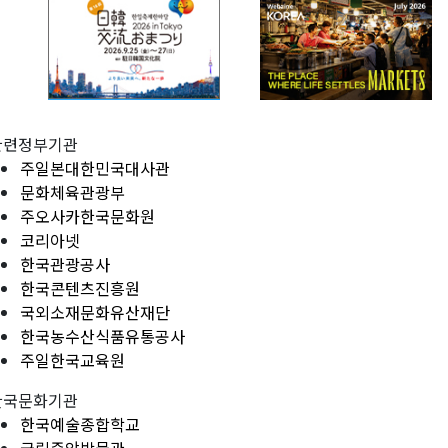
관련정부기관
주일본대한민국대사관
문화체육관광부
주오사카한국문화원
코리아넷
한국관광공사
한국콘텐츠진흥원
국외소재문화유산재단
한국농수산식품유통공사
주일한국교육원
한국문화기관
한국예술종합학교