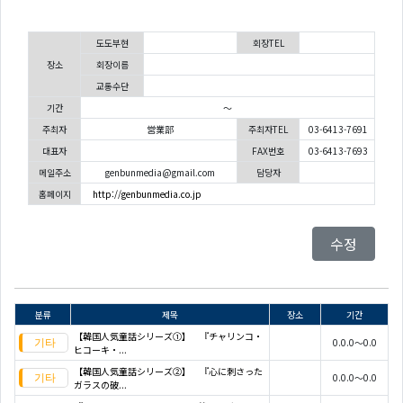
도도부현
회장TEL
장소
회장이름
교통수단
기간
～
주최자
営業部
주최자TEL
03-6413-7691
대표자
FAX번호
03-6413-7693
메일주소
genbunmedia@gmail.com
담당자
홈페이지
http://genbunmedia.co.jp
수정
분류
제목
장소
기간
【韓国人気童話シリーズ①】 『チャリンコ・
0.0.0～0.0
ヒコーキ・...
【韓国人気童話シリーズ②】 『心に刺さった
0.0.0～0.0
ガラスの破...