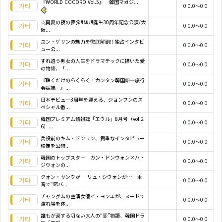
『WORLD COCORO Vol.5』 韓国マガジ...
0.0.0～0.0
☆真夏の夜の夢@ｻﾑﾙﾉﾘ誕生30周年記念公演/大
0.0.0～0.0
阪...
ユン・ゲサンの魅力を徹底解剖!! 独占インタビ
0.0.0～0.0
ュー公...
すれ違う男女の人生をドラマチックに描いた愛
0.0.0～0.0
の物語、「...
『聴くだけのらくらく！カンタン韓国語―旅行
0.0.0～0.0
会話編―』...
日本デビュー3周年を迎える、ジョンフンのス
0.0.0～0.0
ペシャル番...
韓国プレミアム情報誌「エウル」8月号（vol.2
0.0.0～0.0
6）...
兵役前のキム・ドンワン、貴重なインタビュー
0.0.0～0.0
映像を公開...
韓国のトップスター カン・ドンウォン×ハ・
0.0.0～0.0
ジウォンの...
クォン・サンウが… リュ・シウォンが… 本
0.0.0～0.0
音で“恋バ...
チャングムの主演女優イ・ヨンエが、ヌードで
0.0.0～0.0
濡れ場を体...
誰もが涙する切ない大人の“恋”物語、韓国ドラ
0.0.0～0.0