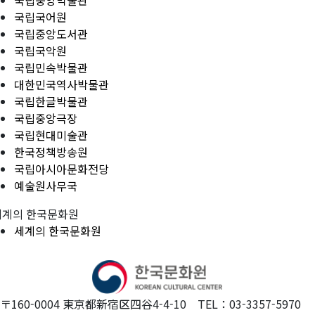
국립중앙박물관
국립국어원
국립중앙도서관
국립국악원
국립민속박물관
대한민국역사박물관
국립한글박물관
국립중앙극장
국립현대미술관
한국정책방송원
국립아시아문화전당
예술원사무국
세계의 한국문화원
세계의 한국문화원
〒160-0004 東京都新宿区四谷4-4-10 TEL：03-3357-5970