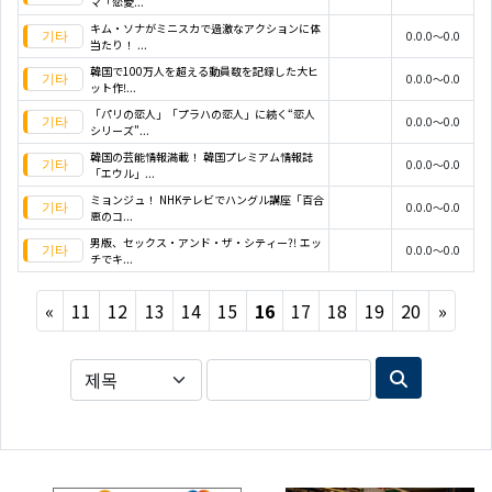
マ「恋愛...
キム・ソナがミニスカで過激なアクションに体
0.0.0～0.0
当たり！ ...
韓国で100万人を超える動員数を記録した大ヒ
0.0.0～0.0
ット作!...
「パリの恋人」「プラハの恋人」に続く“恋人
0.0.0～0.0
シリーズ”...
韓国の芸能情報満載！ 韓国プレミアム情報誌
0.0.0～0.0
「エウル」...
ミョンジュ！ NHKテレビでハングル講座「百合
0.0.0～0.0
恵のコ...
男版、セックス・アンド・ザ・シティー?! エッ
0.0.0～0.0
チでキ...
Previous
Next
«
11
12
13
14
15
16
17
18
19
20
»