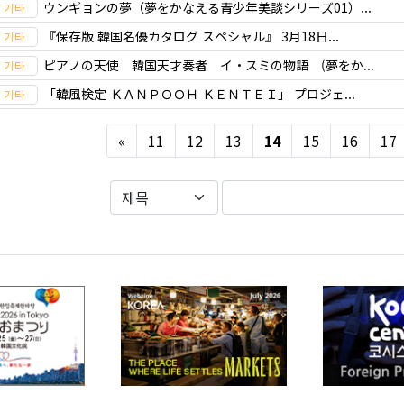
ウンギョンの夢（夢をかなえる青少年美談シリーズ01）...
『保存版 韓国名優カタログ スペシャル』 3月18日...
ピアノの天使 韓国天才奏者 イ・スミの物語 (夢をか...
「韓風検定 ＫＡＮＰＯＯＨ ＫＥＮＴＥＩ」 プロジェ...
Previous
«
11
12
13
14
15
16
17