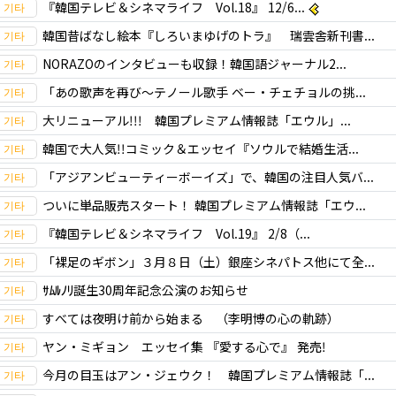
『韓国テレビ＆シネマライフ Vol.18』 12/6...
韓国昔ばなし絵本『しろいまゆげのトラ』 瑞雲舎新刊書...
NORAZOのインタビューも収録！韓国語ジャーナル2...
「あの歌声を再び～テノール歌手 ベー・チェチョルの挑...
大リニューアル!!! 韓国プレミアム情報誌「エウル」...
韓国で大人気!!コミック＆エッセイ『ソウルで結婚生活...
「アジアンビューティーボーイズ」で、韓国の注目人気バ...
ついに単品販売スタート！ 韓国プレミアム情報誌「エウ...
『韓国テレビ＆シネマライフ Vol.19』 2/8（...
「裸足のギボン」３月８日（土）銀座シネパトス他にて全...
ｻﾑﾙﾉﾘ誕生30周年記念公演のお知らせ
すべては夜明け前から始まる （李明博の心の軌跡）
ヤン・ミギョン エッセイ集 『愛する心で』 発売!
今月の目玉はアン・ジェウク！ 韓国プレミアム情報誌「...