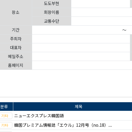
도도부현
장소
회장이름
교통수단
기간
～
주최자
대표자
메일주소
홈페이지
분류
제목
ニューエクスプレス韓国語
韓国プレミアム情報誌「エウル」12月号（no.18）...