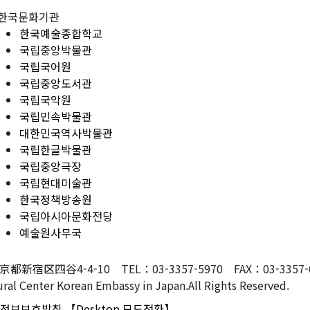
한국문화기관
한국예술종합학교
국립중앙박물관
국립국어원
국립중앙도서관
국립국악원
국립민속박물관
대한민국역사박물관
국립한글박물관
국립중앙극장
국립현대미술관
한국정책방송원
국립아시아문화전당
예술원사무국
東京都新宿区四谷4-4-10 TEL：03-3357-5970 FAX：03-3357-607
ral Center Korean Embassy in Japan.All Rights Reserved.
정보보호방침
【Desktop 모드전환】