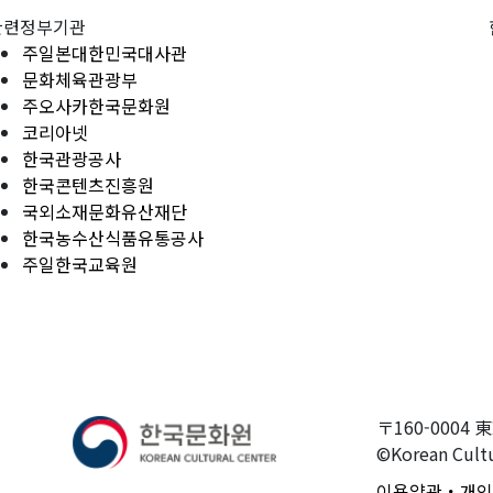
관련정부기관
주일본대한민국대사관
문화체육관광부
주오사카한국문화원
코리아넷
한국관광공사
한국콘텐츠진흥원
국외소재문화유산재단
한국농수산식품유통공사
주일한국교육원
〒160-0004 
©Korean Cultu
이용약관・개인