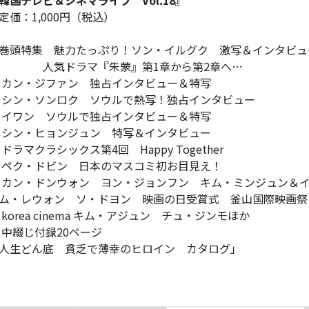
韓国テレビ＆シネマライフ Vol.18』
定価：1,000円（税込）
巻頭特集 魅力たっぷり！ソン・イルグク 激写＆インタビュ
人気ドラマ『朱蒙』第1章から第2章へ…
 カン・ジファン 独占インタビュー＆特写
 シン・ソンロク ソウルで熱写！独占インタビュー
 イワン ソウルで独占インタビュー＆特写
 シン・ヒョンジュン 特写＆インタビュー
 ドラマクラシックス第4回 Happy Together
 ペク・ドビン 日本のマスコミ初お目見え！
 カン・ドンウォン ヨン・ジョンフン キム・ミンジュン＆
ム・レウォン ソ・ドヨン 映画の日受賞式 釜山国際映画祭
 korea cinema キム・アジュン チュ・ジンモほか
 中綴じ付録20ページ
人生どん底 貧乏で薄幸のヒロイン カタログ」
他