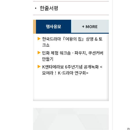
・ 한줄서평
행사응모
+ MORE
▶
한국드라마『여왕의 집』상영 & 토
크쇼
▶
민화 체험 워크숍 - 파우치, 쿠션커버
만들기
▶
K엔타메라보 6주년기념 공개녹화 <
모여라！K-드라마 연구회>