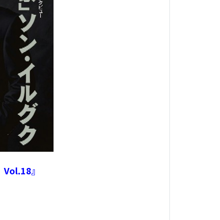
ol.18』
！