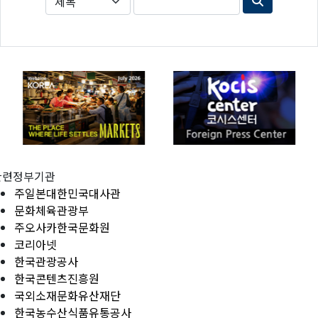
관련정부기관
주일본대한민국대사관
문화체육관광부
주오사카한국문화원
코리아넷
한국관광공사
한국콘텐츠진흥원
국외소재문화유산재단
한국농수산식품유통공사