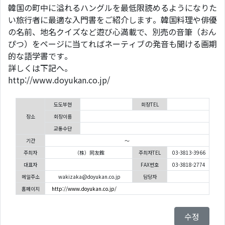
韓国の町中に溢れるハングルを最低限読めるようになりた
い旅行者に最適な入門書をご紹介します。韓国料理や俳優
の名前、地名クイズなど遊び心満載で、別売の音筆（おん
ぴつ）をページに当てればネーティブの発音も聞ける画期
的な語学書です。
詳しくは下記へ。
http://www.doyukan.co.jp/
도도부현
회장TEL
장소
회장이름
교통수단
기간
～
주최자
（株）同友館
주최자TEL
03-3813-3966
대표자
FAX번호
03-3818-2774
메일주소
wakizaka@doyukan.co.jp
담당자
홈페이지
http://www.doyukan.co.jp/
수정