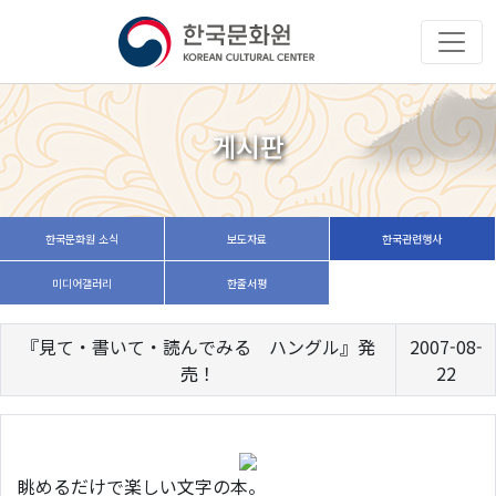
게시판
한국문화원 소식
보도자료
한국관련행사
미디어갤러리
한줄서평
『見て・書いて・読んでみる ハングル』発
2007-08-
売！
22
眺めるだけで楽しい文字の本。