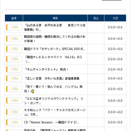
분류
제목
장소
기간
『山のある家 井戸のある家 東京ソウル往
0.0.0～0.0
復書簡』刊...
韓国語の疑問・難問を解決してくれるお助け本
0.0.0～0.0
が登場！
韓国ドラマ「ボディガード」SPECIAL DVD-B...
0.0.0～0.0
『韓国テレビ＆シネマライフ Vol.16』 8/2
0.0.0～0.0
（...
『モムチャンダイエット』 発売！
0.0.0～0.0
『正しい言葉 きれいな言葉』参加者募集
0.0.0～0.0
『見て・書いて・読んでみる ハングル』発
0.0.0～0.0
売！
「エビ大王オリジナルサウンドトラック」 ミ
0.0.0～0.0
ン・ヨンチ...
キネ旬ムック「パク・・チャヌクのモンタージ
0.0.0～0.0
ュ」 9月...
CD「Korean Seasons ～韓国ドラマ ピ...
0.0.0～0.0
芸術の秋 『韓国語ジャーナル』最新号は韓国