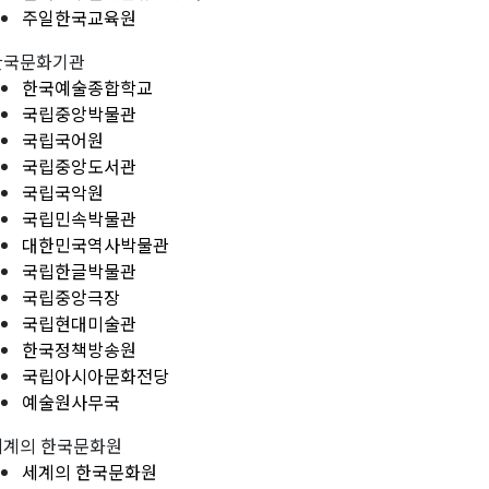
주일한국교육원
한국문화기관
한국예술종합학교
국립중앙박물관
국립국어원
국립중앙도서관
국립국악원
국립민속박물관
대한민국역사박물관
국립한글박물관
국립중앙극장
국립현대미술관
한국정책방송원
국립아시아문화전당
예술원사무국
세계의 한국문화원
세계의 한국문화원