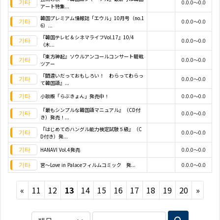
0.0.0～0.0
アート特集...
韓国プレミアム情報誌「エウル」10月号（no.1
0.0.0～0.0
6）...
『韓国テレビ＆シネマライフVol.17』10/4
0.0.0～0.0
（木...
『東方神起』ソウルアンコールコンサート観戦
0.0.0～0.0
ツアー
『間違いだっておもしろい！ わらってわらっ
0.0.0～0.0
て韓国語』...
小説版「らぶきょん」発売中！
0.0.0～0.0
『最もシンプルな韓国語マニュアル』（CD付
0.0.0～0.0
き）発売！...
『はじめてのハングル能力検定試験５級』（C
0.0.0～0.0
D付き）発...
HANAVI Vol.4発売
0.0.0～0.0
宮～Love in Palaceフィルムコミック 発...
0.0.0～0.0
Previous
Next
«
11
12
13
14
15
16
17
18
19
20
»