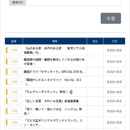
홈페이지
수정
분류
제목
장소
기간
『山のある家 井戸のある家 東京ソウル往
0.0.0～0.0
復書簡』刊...
韓国語の疑問・難問を解決してくれるお助け本
0.0.0～0.0
が登場！
韓国ドラマ「ボディガード」SPECIAL DVD-B...
0.0.0～0.0
『韓国テレビ＆シネマライフ Vol.16』 8/2
0.0.0～0.0
（...
『モムチャンダイエット』 発売！
0.0.0～0.0
『正しい言葉 きれいな言葉』参加者募集
0.0.0～0.0
『見て・書いて・読んでみる ハングル』発
0.0.0～0.0
売！
「エビ大王オリジナルサウンドトラック」 ミ
0.0.0～0.0
ン・ヨンチ...