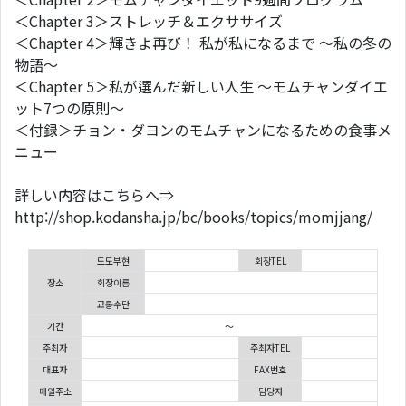
＜Chapter 3＞ストレッチ＆エクササイズ
＜Chapter 4＞輝きよ再び！ 私が私になるまで ～私の冬の
物語～
＜Chapter 5＞私が選んだ新しい人生 ～モムチャンダイエ
ット7つの原則～
＜付録＞チョン・ダヨンのモムチャンになるための食事メ
ニュー
詳しい内容はこちらへ⇒
http://shop.kodansha.jp/bc/books/topics/momjjang/
도도부현
회장TEL
장소
회장이름
교통수단
기간
～
주최자
주최자TEL
대표자
FAX번호
메일주소
담당자