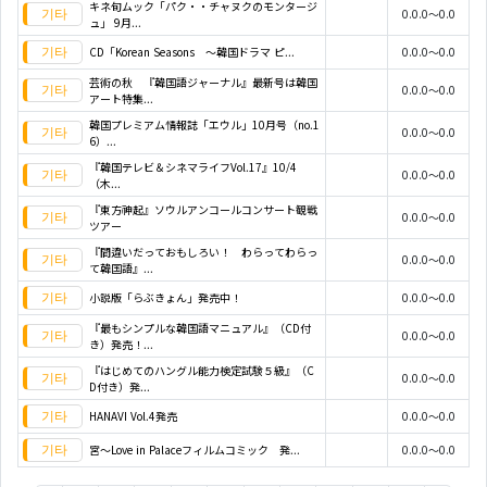
キネ旬ムック「パク・・チャヌクのモンタージ
0.0.0～0.0
ュ」 9月...
CD「Korean Seasons ～韓国ドラマ ピ...
0.0.0～0.0
芸術の秋 『韓国語ジャーナル』最新号は韓国
0.0.0～0.0
アート特集...
韓国プレミアム情報誌「エウル」10月号（no.1
0.0.0～0.0
6）...
『韓国テレビ＆シネマライフVol.17』10/4
0.0.0～0.0
（木...
『東方神起』ソウルアンコールコンサート観戦
0.0.0～0.0
ツアー
『間違いだっておもしろい！ わらってわらっ
0.0.0～0.0
て韓国語』...
小説版「らぶきょん」発売中！
0.0.0～0.0
『最もシンプルな韓国語マニュアル』（CD付
0.0.0～0.0
き）発売！...
『はじめてのハングル能力検定試験５級』（C
0.0.0～0.0
D付き）発...
HANAVI Vol.4発売
0.0.0～0.0
宮～Love in Palaceフィルムコミック 発...
0.0.0～0.0