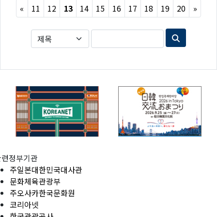
Previous
Next
«
11
12
13
14
15
16
17
18
19
20
»
관련정부기관
주일본대한민국대사관
문화체육관광부
주오사카한국문화원
코리아넷
한국관광공사