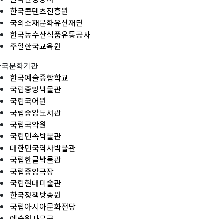
한국콘텐츠진흥원
국외소재문화유산재단
한국농수산식품유통공사
주일한국교육원
한국문화기관
한국예술종합학교
국립중앙박물관
국립국어원
국립중앙도서관
국립국악원
국립민속박물관
대한민국역사박물관
국립한글박물관
국립중앙극장
국립현대미술관
한국정책방송원
국립아시아문화전당
예술원사무국