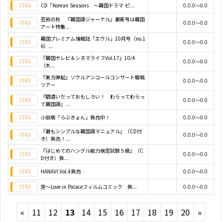
CD「Korean Seasons ～韓国ドラマ ピ...
0.0.0～0.0
芸術の秋 『韓国語ジャーナル』最新号は韓国
0.0.0～0.0
アート特集...
韓国プレミアム情報誌「エウル」10月号（no.1
0.0.0～0.0
6）...
『韓国テレビ＆シネマライフVol.17』10/4
0.0.0～0.0
（木...
『東方神起』ソウルアンコールコンサート観戦
0.0.0～0.0
ツアー
『間違いだっておもしろい！ わらってわらっ
0.0.0～0.0
て韓国語』...
小説版「らぶきょん」発売中！
0.0.0～0.0
『最もシンプルな韓国語マニュアル』（CD付
0.0.0～0.0
き）発売！...
『はじめてのハングル能力検定試験５級』（C
0.0.0～0.0
D付き）発...
HANAVI Vol.4発売
0.0.0～0.0
宮～Love in Palaceフィルムコミック 発...
0.0.0～0.0
Previous
Next
«
11
12
13
14
15
16
17
18
19
20
»