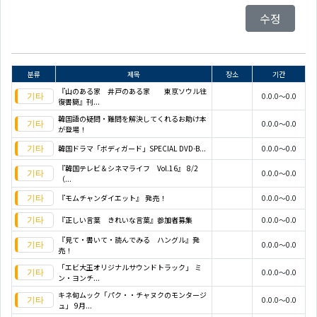
수정
분류
제목
장소
기간
『山のある家 井戸のある家 東京ソウル往
0.0.0～0.0
復書簡』刊...
韓国語の疑問・難問を解決してくれるお助け本
0.0.0～0.0
が登場！
韓国ドラマ「ボディガード」SPECIAL DVD-B...
0.0.0～0.0
『韓国テレビ＆シネマライフ Vol.16』 8/2
0.0.0～0.0
（...
『モムチャンダイエット』 発売！
0.0.0～0.0
『正しい言葉 きれいな言葉』参加者募集
0.0.0～0.0
『見て・書いて・読んでみる ハングル』発
0.0.0～0.0
売！
「エビ大王オリジナルサウンドトラック」 ミ
0.0.0～0.0
ン・ヨンチ...
キネ旬ムック「パク・・チャヌクのモンタージ
0.0.0～0.0
ュ」 9月...