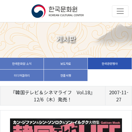
게시판
한국문화원 소식
보도자료
한국관련행사
미디어갤러리
한줄서평
『韓国テレビ＆シネマライフ Vol.18』
2007-11-
12/6（木）発売！
27