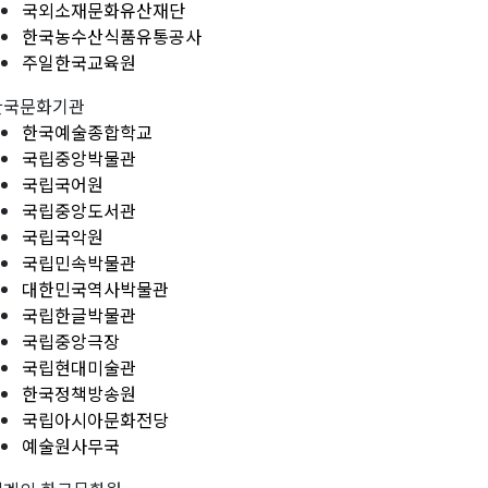
국외소재문화유산재단
한국농수산식품유통공사
주일한국교육원
한국문화기관
한국예술종합학교
국립중앙박물관
국립국어원
국립중앙도서관
국립국악원
국립민속박물관
대한민국역사박물관
국립한글박물관
국립중앙극장
국립현대미술관
한국정책방송원
국립아시아문화전당
예술원사무국