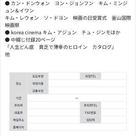
● カン・ドンウォン ヨン・ジョンフン キム・ミンジ
ュン＆イワン
キム・レウォン ソ・ドヨン 映画の日受賞式 釜山国際
映画祭
● korea cinema キム・アジュン チュ・ジンモほか
● 中綴じ付録20ページ
「人生どん底 貧乏で薄幸のヒロイン カタログ」
他
도도부현
회장TEL
장소
회장이름
교통수단
기간
～
주최자
주최자TEL
대표자
FAX번호
메일주소
담당자
홈페이지