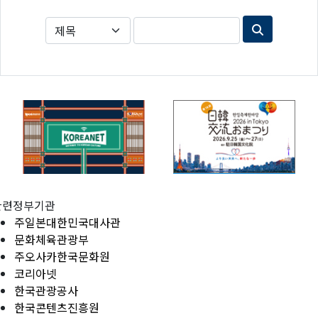
관련정부기관
주일본대한민국대사관
문화체육관광부
주오사카한국문화원
코리아넷
한국관광공사
한국콘텐츠진흥원