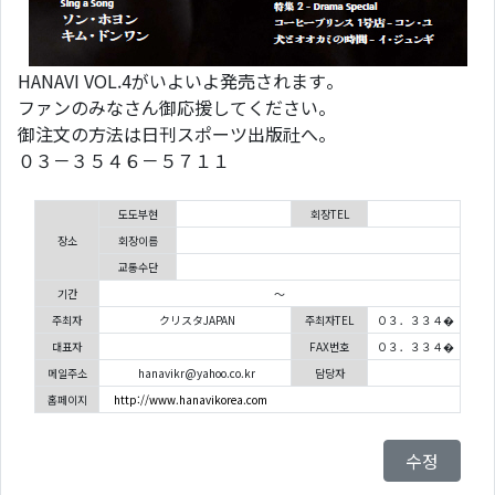
HANAVI VOL.4がいよいよ発売されます。
ファンのみなさん御応援してください。
御注文の方法は日刊スポーツ出版社へ。
０３－３５４６－５７１１
도도부현
회장TEL
장소
회장이름
교통수단
기간
～
주최자
クリスタJAPAN
주최자TEL
０３．３３４�
대표자
FAX번호
０３．３３４�
메일주소
hanavikr@yahoo.co.kr
담당자
홈페이지
http://www.hanavikorea.com
수정