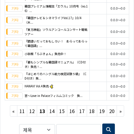
韓国プレミアム情報誌「エウル」10月号（no.1
0.0.0～0.0
6）...
『韓国テレビ＆シネマライフVol.17』10/4
0.0.0～0.0
（木...
『東方神起』ソウルアンコールコンサート観戦
0.0.0～0.0
ツアー
『間違いだっておもしろい！ わらってわらっ
0.0.0～0.0
て韓国語』...
小説版「らぶきょん」発売中！
0.0.0～0.0
『最もシンプルな韓国語マニュアル』（CD付
0.0.0～0.0
き）発売！...
『はじめてのハングル能力検定試験５級』（C
0.0.0～0.0
D付き）発...
HANAVI Vol.4発売
0.0.0～0.0
宮～Love in Palaceフィルムコミック 発...
0.0.0～0.0
Previous
Next
«
11
12
13
14
15
16
17
18
19
20
»