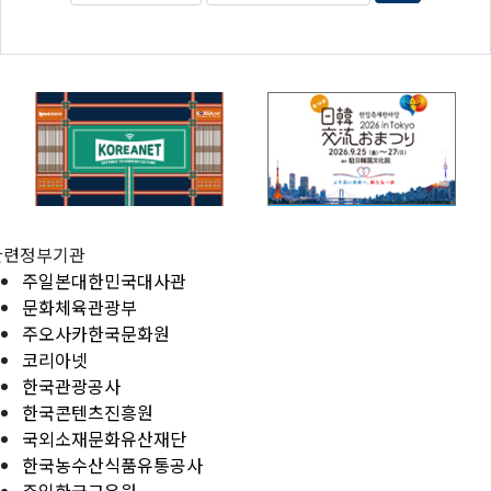
관련정부기관
주일본대한민국대사관
문화체육관광부
주오사카한국문화원
코리아넷
한국관광공사
한국콘텐츠진흥원
국외소재문화유산재단
한국농수산식품유통공사