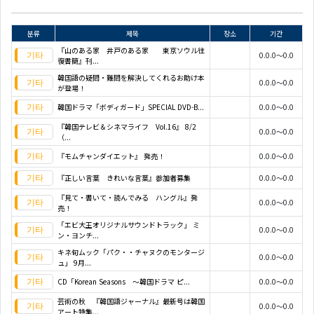
분류
제목
장소
기간
『山のある家 井戸のある家 東京ソウル往
0.0.0～0.0
復書簡』刊...
韓国語の疑問・難問を解決してくれるお助け本
0.0.0～0.0
が登場！
韓国ドラマ「ボディガード」SPECIAL DVD-B...
0.0.0～0.0
『韓国テレビ＆シネマライフ Vol.16』 8/2
0.0.0～0.0
（...
『モムチャンダイエット』 発売！
0.0.0～0.0
『正しい言葉 きれいな言葉』参加者募集
0.0.0～0.0
『見て・書いて・読んでみる ハングル』発
0.0.0～0.0
売！
「エビ大王オリジナルサウンドトラック」 ミ
0.0.0～0.0
ン・ヨンチ...
キネ旬ムック「パク・・チャヌクのモンタージ
0.0.0～0.0
ュ」 9月...
CD「Korean Seasons ～韓国ドラマ ピ...
0.0.0～0.0
芸術の秋 『韓国語ジャーナル』最新号は韓国
0.0.0～0.0
アート特集...