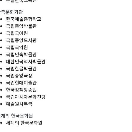
주일한국교육원
한국문화기관
한국예술종합학교
국립중앙박물관
국립국어원
국립중앙도서관
국립국악원
국립민속박물관
대한민국역사박물관
국립한글박물관
국립중앙극장
국립현대미술관
한국정책방송원
국립아시아문화전당
예술원사무국
세계의 한국문화원
세계의 한국문화원