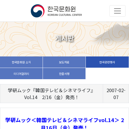
게시판
한국문화원 소식
보도자료
한국관련행사
미디어갤러리
한줄서평
学研ムック『韓国テレビ＆シネマライフ』
2007-02-
Vol.14 2/16（金）発売！
07
学研ムック＜韓国テレビ＆シネマライフvol.14＞ 2
月16日（金）発売！