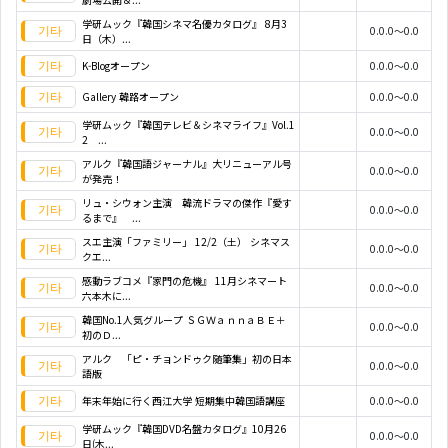
学研ムック『韓国シネマ名優カタログ』 8月3
0.0.0～0.0
日（木）...
K-Blogオープン
0.0.0～0.0
Gallery 韓路オープン
0.0.0～0.0
学研ムック『韓国テレビ＆シネマライフ』Vol.1
0.0.0～0.0
2 ...
アルク『韓国語ジャーナル』大リニューアル号
0.0.0～0.0
が発売！
リュ・シウォン主演 韓流ドラマの傑作『愛す
0.0.0～0.0
るまで』 ...
スエ主演「ファミリー」 12/2（土） シネマス
0.0.0～0.0
クエ...
感動ラブコメ『家門の危機』 11月シネマート
0.0.0～0.0
六本木に...
韓国No.1人気グループ ＳＧＷａｎｎａＢＥ＋
0.0.0～0.0
初のＤ...
アルク 「ピ・チョンドゥク随筆集」初の日本
0.0.0～0.0
語版
年末年始に行く西江大学 短期集中韓国語講座
0.0.0～0.0
学研ムック『韓国DVD名盤カタログ』10月26
0.0.0～0.0
日(木...