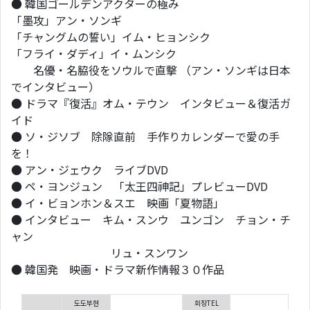
● 韓国ゴールデンアクターの極み
「墨攻」アン・ソンギ
「チャングムの誓い」イム・ヒョンシク
「フライ・ダディ」イ・ムンシク
名優・名脇役をソウルで直撃 （アン・ソンギは日本
でインタビュー）
● ドラマ『復活』オム・テウン インタビュー＆復活ガ
イド
● ソ・ジソブ 除隊直前 手作りカレンダーで愛の手
を！
● アン・ジェウク ライブDVD
● ペ・ヨンジュン 「太王四神記」プレビューDVD
● イ・ビョンホン＆スエ 映画「夏物語」
● インタビュー キム・スンウ ユンゴン チョン・チ
ャン
リュ・スンワン
● 韓国発 映画・ドラマ新作情報３０作品
도도부현
회장TEL