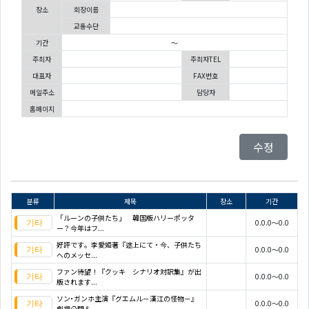
장소
회장이름
교통수단
기간
～
주최자
주최자TEL
대표자
FAX번호
메일주소
담당자
홈페이지
수정
분류
제목
장소
기간
「ルーンの子供たち」 韓国版ハリーポッタ
0.0.0～0.0
ー？今年はフ...
好評です。李愛姫著『途上にて・今、子供たち
0.0.0～0.0
へのメッセ...
ファン待望！『クッキ シナリオ対訳集』が出
0.0.0～0.0
版されます...
ソン･ガンホ主演『グエムル－漢江の怪物－』
0.0.0～0.0
劇場公開＆...