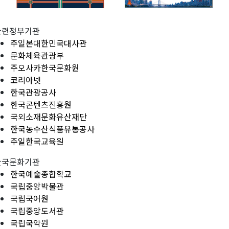
관련정부기관
주일본대한민국대사관
문화체육관광부
주오사카한국문화원
코리아넷
한국관광공사
한국콘텐츠진흥원
국외소재문화유산재단
한국농수산식품유통공사
주일한국교육원
한국문화기관
한국예술종합학교
국립중앙박물관
국립국어원
국립중앙도서관
국립국악원