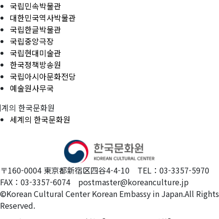
국립민속박물관
대한민국역사박물관
국립한글박물관
국립중앙극장
국립현대미술관
한국정책방송원
국립아시아문화전당
예술원사무국
세계의 한국문화원
세계의 한국문화원
〒160-0004 東京都新宿区四谷4-4-10 TEL：03-3357-5970
FAX：03-3357-6074 postmaster@koreanculture.jp
©Korean Cultural Center Korean Embassy in Japan.All Rights
Reserved.