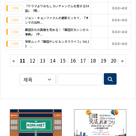
『ドラマよりおもしろいチャングムを旅する54
0.0.0～0.0
話』（明...
ジョン・キョンファさんの最新エッセイ、『オ
0.0.0～0.0
ンマの台所...
韓国文化の真髄を究める！『韓国文化シンボル
0.0.0～0.0
事典』（平...
学研ムック『韓国テレビ＆シネマライフ』Vol.1
0.0.0～0.0
3 ...
Previous
Next
«
11
12
13
14
15
16
17
18
19
20
»