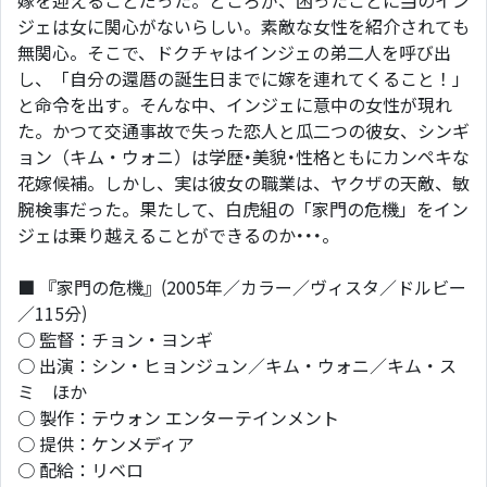
嫁を迎えることだった。ところが、困ったことに当のイン
ジェは女に関心がないらしい。素敵な女性を紹介されても
無関心。そこで、ドクチャはインジェの弟二人を呼び出
し、「自分の還暦の誕生日までに嫁を連れてくること！」
と命令を出す。そんな中、インジェに意中の女性が現れ
た。かつて交通事故で失った恋人と瓜二つの彼女、シンギ
ョン（キム・ウォニ）は学歴･美貌･性格ともにカンペキな
花嫁候補。しかし、実は彼女の職業は、ヤクザの天敵、敏
腕検事だった。果たして、白虎組の「家門の危機」をイン
ジェは乗り越えることができるのか･･･。
■ 『家門の危機』(2005年／カラー／ヴィスタ／ドルビー
／115分)
○ 監督：チョン・ヨンギ
○ 出演：シン・ヒョンジュン／キム・ウォニ／キム・ス
ミ ほか
○ 製作：テウォン エンターテインメント
○ 提供：ケンメディア
○ 配給：リベロ