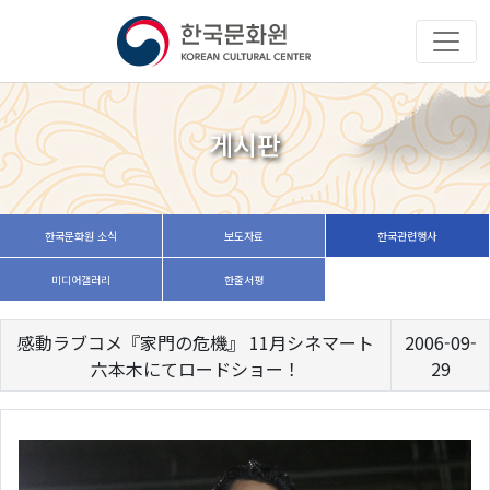
게시판
한국문화원 소식
보도자료
한국관련행사
미디어갤러리
한줄서평
感動ラブコメ『家門の危機』 11月シネマート
2006-09-
六本木にてロードショー！
29