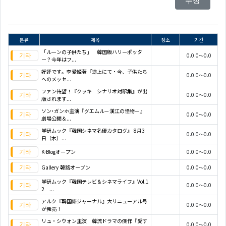
수정
분류
제목
장소
기간
「ルーンの子供たち」 韓国版ハリーポッタ
0.0.0～0.0
ー？今年はフ...
好評です。李愛姫著『途上にて・今、子供たち
0.0.0～0.0
へのメッセ...
ファン待望！『クッキ シナリオ対訳集』が出
0.0.0～0.0
版されます...
ソン･ガンホ主演『グエムル－漢江の怪物－』
0.0.0～0.0
劇場公開＆...
学研ムック『韓国シネマ名優カタログ』 8月3
0.0.0～0.0
日（木）...
K-Blogオープン
0.0.0～0.0
Gallery 韓路オープン
0.0.0～0.0
学研ムック『韓国テレビ＆シネマライフ』Vol.1
0.0.0～0.0
2 ...
アルク『韓国語ジャーナル』大リニューアル号
0.0.0～0.0
が発売！
リュ・シウォン主演 韓流ドラマの傑作『愛す
0.0.0～0.0