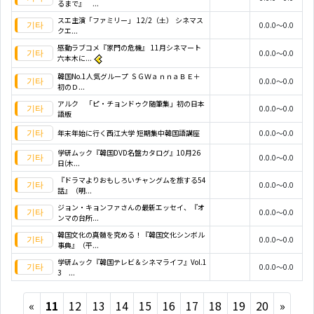
るまで』 ...
スエ主演「ファミリー」 12/2（土） シネマス
0.0.0～0.0
クエ...
感動ラブコメ『家門の危機』 11月シネマート
0.0.0～0.0
六本木に...
韓国No.1人気グループ ＳＧＷａｎｎａＢＥ＋
0.0.0～0.0
初のＤ...
アルク 「ピ・チョンドゥク随筆集」初の日本
0.0.0～0.0
語版
年末年始に行く西江大学 短期集中韓国語講座
0.0.0～0.0
学研ムック『韓国DVD名盤カタログ』10月26
0.0.0～0.0
日(木...
『ドラマよりおもしろいチャングムを旅する54
0.0.0～0.0
話』（明...
ジョン・キョンファさんの最新エッセイ、『オ
0.0.0～0.0
ンマの台所...
韓国文化の真髄を究める！『韓国文化シンボル
0.0.0～0.0
事典』（平...
学研ムック『韓国テレビ＆シネマライフ』Vol.1
0.0.0～0.0
3 ...
Previous
Next
«
11
12
13
14
15
16
17
18
19
20
»