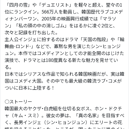
「四月の雪」や「デュエリスト」を軽々と超え、堂々の1
位にランクイン。566万人を動員し、韓国歴代ラブコメデ
ィナンバーワン、2005年の映画興行成績では「マラソ
ン」「私の頭の中の消しゴム」をはるかに凌ぐ2位と、
次々と記録を打ち出した。
主人公インジェに扮するのはドラマ「天国の階段」や「輪
舞曲-ロンド-」などで、寡黙な男を演じたシン･ヒョンジ
ュン。本作ではコメディアンとしての才能全開のはじけた
演技で、ドラマとは180度異なる新たな魅力を見せてい
る。
日本ではシリアスな作品で知られる韓国映画だが、実は韓
国はコメディ大国。その中でも最大級の韓流ラブ･コメが
ついに日本に上陸する！
○ストーリー
韓国最大のヤクザ･白虎組を仕切る女ボス、ホン・ドクチ
ャ（キム・スミ）。彼女の夢は、「真の名家」を目指すべ
く、長男インジェ（シン･ヒョンジュン）にエリートの花