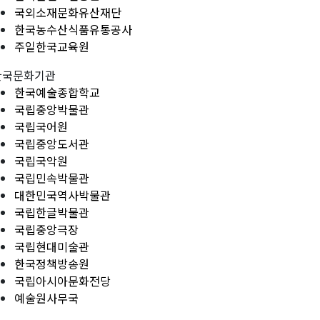
국외소재문화유산재단
한국농수산식품유통공사
주일한국교육원
한국문화기관
한국예술종합학교
국립중앙박물관
국립국어원
국립중앙도서관
국립국악원
국립민속박물관
대한민국역사박물관
국립한글박물관
국립중앙극장
국립현대미술관
한국정책방송원
국립아시아문화전당
예술원사무국