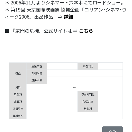
＊ 2006年11月よりシネマート六本木にてロードショー。
＊ 第19回 東京国際映画祭 協賛企画「コリアン･シネマ･ウ
ィーク2006」出品作品 ⇒
詳細
■ 『家門の危機』公式サイトは ⇒
こちら
도도부현
회장TEL
장소
회장이름
교통수단
기간
～
주최자
주최자TEL
대표자
FAX번호
메일주소
담당자
홈페이지