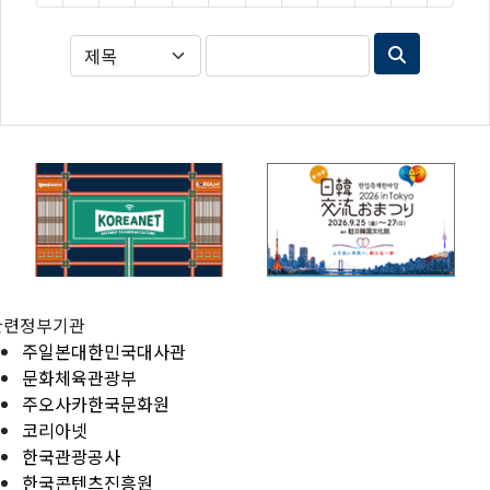
관련정부기관
주일본대한민국대사관
문화체육관광부
주오사카한국문화원
코리아넷
한국관광공사
한국콘텐츠진흥원