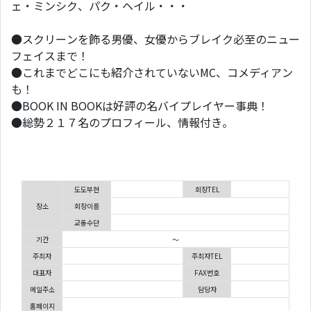
ェ・ミンシク、パク・ヘイル・・・
●スクリーンを飾る男優、女優からブレイク必至のニュー
フェイスまで！
●これまでどこにも紹介されていないMC、コメディアン
も！
●BOOK IN BOOKは好評の名バイプレイヤー事典！
●総勢２１７名のプロフィール、情報付き。
도도부현
회장TEL
장소
회장이름
교통수단
기간
～
주최자
주최자TEL
대표자
FAX번호
메일주소
담당자
홈페이지