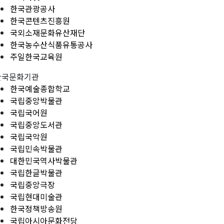
한국관광공사
한국콘텐츠진흥원
국외소재문화유산재단
한국농수산식품유통공사
주일한국교육원
한국문화기관
한국예술종합학교
국립중앙박물관
국립국어원
국립중앙도서관
국립국악원
국립민속박물관
대한민국역사박물관
국립한글박물관
국립중앙극장
국립현대미술관
한국정책방송원
국립아시아문화전당