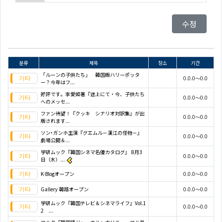
수정
분류
제목
장소
기간
「ルーンの子供たち」 韓国版ハリーポッタ
0.0.0～0.0
ー？今年はフ...
好評です。李愛姫著『途上にて・今、子供たち
0.0.0～0.0
へのメッセ...
ファン待望！『クッキ シナリオ対訳集』が出
0.0.0～0.0
版されます...
ソン･ガンホ主演『グエムル－漢江の怪物－』
0.0.0～0.0
劇場公開＆...
学研ムック『韓国シネマ名優カタログ』 8月3
0.0.0～0.0
日（木）...
K-Blogオープン
0.0.0～0.0
Gallery 韓路オープン
0.0.0～0.0
学研ムック『韓国テレビ＆シネマライフ』Vol.1
0.0.0～0.0
2 ...