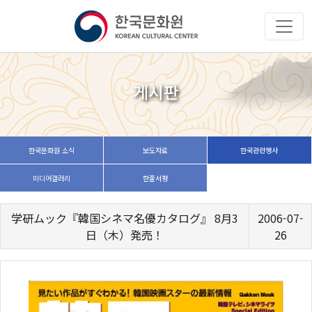
게시판
한국문화원 소식
보도자료
한국관련행사
미디어갤러리
한줄서평
学研ムック『韓国シネマ名優カタログ』 8月3
2006-07-
日（木）発売！
26