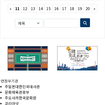
Previous
Next
«
11
12
13
14
15
16
17
18
19
20
»
관련정부기관
주일본대한민국대사관
문화체육관광부
주오사카한국문화원
코리아넷