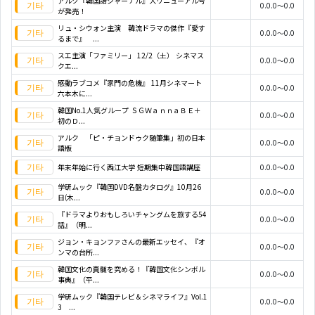
アルク『韓国語ジャーナル』大リニューアル号
0.0.0～0.0
が発売！
リュ・シウォン主演 韓流ドラマの傑作『愛す
0.0.0～0.0
るまで』 ...
スエ主演「ファミリー」 12/2（土） シネマス
0.0.0～0.0
クエ...
感動ラブコメ『家門の危機』 11月シネマート
0.0.0～0.0
六本木に...
韓国No.1人気グループ ＳＧＷａｎｎａＢＥ＋
0.0.0～0.0
初のＤ...
アルク 「ピ・チョンドゥク随筆集」初の日本
0.0.0～0.0
語版
年末年始に行く西江大学 短期集中韓国語講座
0.0.0～0.0
学研ムック『韓国DVD名盤カタログ』10月26
0.0.0～0.0
日(木...
『ドラマよりおもしろいチャングムを旅する54
0.0.0～0.0
話』（明...
ジョン・キョンファさんの最新エッセイ、『オ
0.0.0～0.0
ンマの台所...
韓国文化の真髄を究める！『韓国文化シンボル
0.0.0～0.0
事典』（平...
学研ムック『韓国テレビ＆シネマライフ』Vol.1
0.0.0～0.0
3 ...