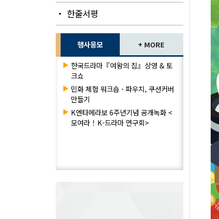
・ 한줄서평
행사응모
+ MORE
▶
한국드라마『여왕의 집』상영 & 토
크쇼
▶
민화 체험 워크숍 - 파우치, 쿠션커버
만들기
▶
K엔타메라보 6주년기념 공개녹화 <
모여라！K-드라마 연구회>