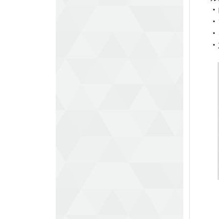
・
・
・
・