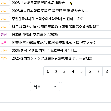
2025「大韓民国観光記念品博覧会」
2025年東日本韓国語教師 教育研究 学術大会 & ...
주일한국대사관 소액수의계약(영사부 전화 교환기 ...
駐日韓国大使館 少額随意契約（領事部電話交換機取替工...
日韓創作歌曲交流演奏会2025
国交正常化60周年記念 韓国伝統婚礼式・韓服ファッシ...
2025 한국 콘텐츠 기업 IP 보호전략 세미나...
2025韓国コンテンツ企業IP保護戦略セミナー＆相談...
1
2
3
4
5
6
7
8