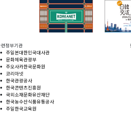
관련정부기관
주일본대한민국대사관
문화체육관광부
주오사카한국문화원
코리아넷
한국관광공사
한국콘텐츠진흥원
국외소재문화유산재단
한국농수산식품유통공사
주일한국교육원