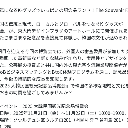
気になるK-グッズでいっぱいの記念品ランド！The Souvenir Fa
国の伝統と現代、ローカルとグローバルをつなぐK-グッズが一挙
会』が、東大門デザインプラザのアートホールにて開催されま
たさまざまな記念品を直接見て体験し、韓国の文化が込められ
回目を迎える今回の博覧会では、外国人の審査委員が参加した
重視した革新賞など新たな試みが加わり、実用性とデザインを
た、公募展の授賞式と共に国内外の観光客や流通業界関係者が
toBビジネスマッチングとBtoC体験プログラムを通し、記念
、今後の持続的な成長を支援します。
2025 大韓民国観光記念品博覧会』で韓国の多様な地域と文
おきの時間を過ごしてみませんか？
イベント：2025 大韓民国観光記念品博覧会
日時：2025年11月21日（金）～11月22日（土）10:00~19:00、20
場所：ソウルチュン区ウルチロ281（서울시 중구 을지로 281
1, 2館