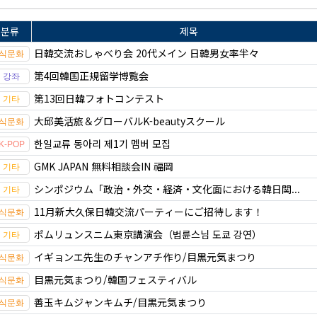
분류
제목
日韓交流おしゃべり会 20代メイン 日韓男女率半々
第4回韓国正規留学博覧会
第13回日韓フォトコンテスト
大邱美活旅＆グローバルK-beautyスクール
한일교류 동아리 제1기 멤버 모집
GMK JAPAN 無料相談会IN 福岡
シンポジウム「政治・外交・経済・文化面における韓日関...
11月新大久保日韓交流パーティーにご招待します！
ポムリュンスニム東京講演会（법륜스님 도쿄 강연）
イギョンエ先生のチャンアチ作り/目黒元気まつり
目黒元気まつり/韓国フェスティバル
善玉キムジャンキムチ/目黒元気まつり