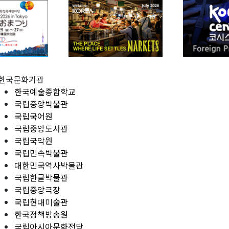
한국문화기관
한국예술종합학교
국립중앙박물관
국립국어원
국립중앙도서관
국립국악원
국립민속박물관
대한민국역사박물관
국립한글박물관
국립중앙극장
국립현대미술관
한국정책방송원
국립아시아문화전당