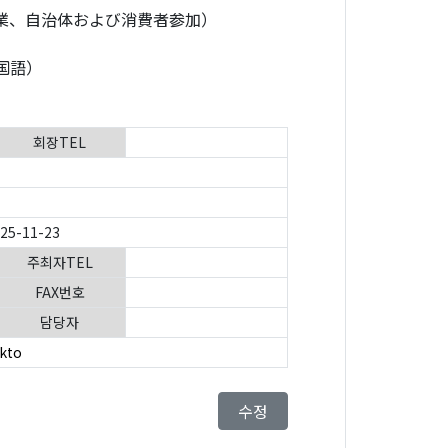
業、自治体および消費者参加）
）
（韓国語）
회장TEL
025-11-23
주최자TEL
FAX번호
담당자
.kto
수정