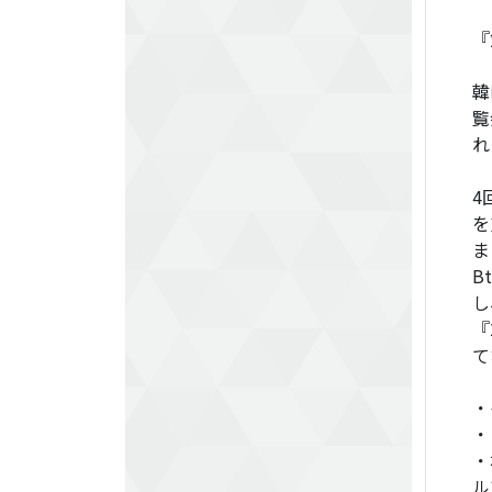
『
韓
覧
れ
4
を
ま
B
し
『
て
・
・
・
ル