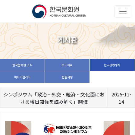
게시판
한국문화원 소식
보도자료
한국관련행사
미디어갤러리
한줄서평
シンポジウム「政治・外交・経済・文化面にお
2025-11-
ける韓日関係を読み解く」開催
14