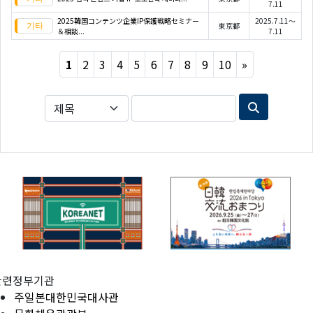
7.11
2025韓国コンテンツ企業IP保護戦略セミナー
2025.7.11～
東京都
＆相談...
7.11
Next
1
2
3
4
5
6
7
8
9
10
»
관련정부기관
주일본대한민국대사관