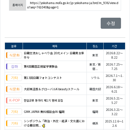
https://yokohama.mofa.go.kr/jp-yokohama-ja/brd/m_936/view.d
홈페이지
o?seq=761040&page=1
수정
분류
제목
장소
기간
日韓交流おしゃべり会 20代メイン 日韓男女率
2026.8.22～
東京
半々
8.22
東京／新
2026.7.25～
第4回韓国正規留学博覧会
宿...
7.25
2026.7.1～1.
第13回日韓フォトコンテスト
ソウル
30
2026.6.18～
大邱美活旅＆グローバルK-beautyスクール
韓国大邱
6.21
2026.5.21～
한일교류 동아리 제1기 멤버 모집
東京
5.27
2026.3.21～
GMK JAPAN 無料相談会IN 福岡
福岡
3.22
シンポジウム「政治・外交・経済・文化面にお
2025.12.6～1
横浜
ける韓日関...
2.6