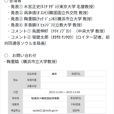
○ 登壇者
- 発表① 木宮正史(ｷﾐﾔ ﾀﾀﾞｼ)(東京大学 名誉教授）
- 発表② 呉承熺(ｵ ｽﾝﾋ)(韓国国立外交院 教授）
- 発表③ 鞠重鎬(ｸｯｸ ｼﾞｭﾝﾎ)(横浜市立大学 教授）
- 発表④ 李香鎮(ｲ ﾋｬﾝｼﾞﾝ)(立教大学 教授）
- コメント① 鳥居伸好（ﾄﾘｲ ﾉﾌﾞﾖｼ）（中央大学 教授）
- コメント② 坂健太郎（ｵｶｻｶ ｹﾝﾀﾛｳ）(ロイター記者、前
共同通信ソウル支局長)
○ お問い合わせ
- 鞠重鎬（横浜市立大学教授）
도도부현
横浜
회장TEL
장소
회장이름
교통수단
기간
2025-12-06 ～ 2025-12-06
주최자
駐横浜大韓民国総領事館
주최자TEL
대표자
FAX번호
메일주소
ejulee21@mofa.go.kr
담당자