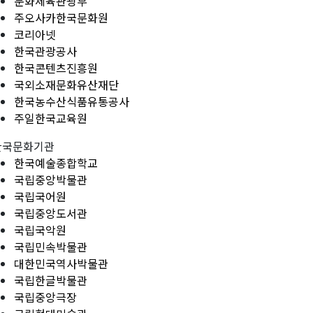
문화체육관광부
주오사카한국문화원
코리아넷
한국관광공사
한국콘텐츠진흥원
국외소재문화유산재단
한국농수산식품유통공사
주일한국교육원
한국문화기관
한국예술종합학교
국립중앙박물관
국립국어원
국립중앙도서관
국립국악원
국립민속박물관
대한민국역사박물관
국립한글박물관
국립중앙극장