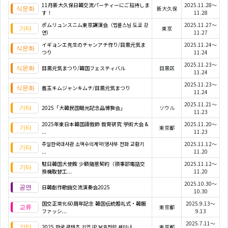
11月新大久保日韓交流パーティーにご招待しま
2025.11.28～
新大久保
す！
11.28
ポムリュンスニム東京講演会（법륜스님 도쿄 강
2025.11.27～
東京
연）
11.27
イギョンエ先生のチャンアチ作り/目黒元気ま
2025.11.24～
つり
11.24
2025.11.23～
目黒元気まつり/韓国フェスティバル
目黒区
11.24
2025.11.23～
善玉キムジャンキムチ/目黒元気まつり
11.24
2025.11.21～
2025「大韓民国観光記念品博覧会」
ソウル
11.23
2025年東日本韓国語教師 教育研究 学術大会 &
2025.11.20～
東京都
...
11.23
주일한국대사관 소액수의계약(영사부 전화 교환기
2025.11.12～
...
11.20
駐日韓国大使館 少額随意契約（領事部電話交
2025.11.12～
換機取替工...
11.20
2025.10.30～
日韓創作歌曲交流演奏会2025
10.30
国交正常化60周年記念 韓国伝統婚礼式・韓服
2025.9.13～
東京都
ファッシ...
9.13
2025.7.11～
2025 한국 콘텐츠 기업 IP 보호전략 세미나...
東京都