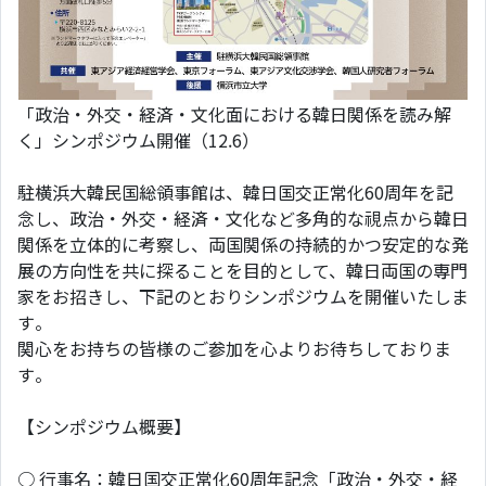
「政治・外交・経済・文化面における韓日関係を読み解
く」シンポジウム開催（12.6）
駐横浜大韓民国総領事館は、韓日国交正常化60周年を記
念し、政治・外交・経済・文化など多角的な視点から韓日
関係を立体的に考察し、両国関係の持続的かつ安定的な発
展の方向性を共に探ることを目的として、韓日両国の専門
家をお招きし、下記のとおりシンポジウムを開催いたしま
す。
関心をお持ちの皆様のご参加を心よりお待ちしておりま
す。
【シンポジウム概要】
○ 行事名：韓日国交正常化60周年記念「政治・外交・経