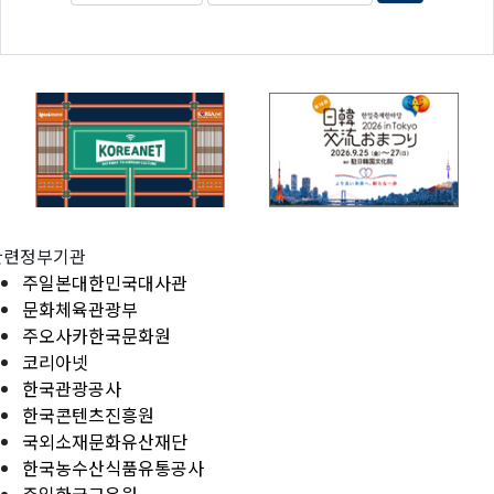
관련정부기관
주일본대한민국대사관
문화체육관광부
주오사카한국문화원
코리아넷
한국관광공사
한국콘텐츠진흥원
국외소재문화유산재단
한국농수산식품유통공사