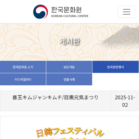
게시판
한국문화원 소식
보도자료
한국관련행사
미디어갤러리
한줄서평
善玉キムジャンキムチ/目黒元気まつり
2025-11-
02