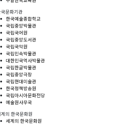
주일한국교육원
한국문화기관
한국예술종합학교
국립중앙박물관
국립국어원
국립중앙도서관
국립국악원
국립민속박물관
대한민국역사박물관
국립한글박물관
국립중앙극장
국립현대미술관
한국정책방송원
국립아시아문화전당
예술원사무국
세계의 한국문화원
세계의 한국문화원