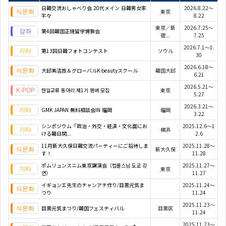
日韓交流おしゃべり会 20代メイン 日韓男女率
2026.8.22～
東京
半々
8.22
東京／新
2026.7.25～
第4回韓国正規留学博覧会
宿...
7.25
2026.7.1～1.
第13回日韓フォトコンテスト
ソウル
30
2026.6.18～
大邱美活旅＆グローバルK-beautyスクール
韓国大邱
6.21
2026.5.21～
한일교류 동아리 제1기 멤버 모집
東京
5.27
2026.3.21～
GMK JAPAN 無料相談会IN 福岡
福岡
3.22
シンポジウム「政治・外交・経済・文化面にお
2025.12.6～1
横浜
ける韓日関...
2.6
11月新大久保日韓交流パーティーにご招待しま
2025.11.28～
新大久保
す！
11.28
ポムリュンスニム東京講演会（법륜스님 도쿄 강
2025.11.27～
東京
연）
11.27
イギョンエ先生のチャンアチ作り/目黒元気ま
2025.11.24～
つり
11.24
2025.11.23～
目黒元気まつり/韓国フェスティバル
目黒区
11.24
2025.11.23～