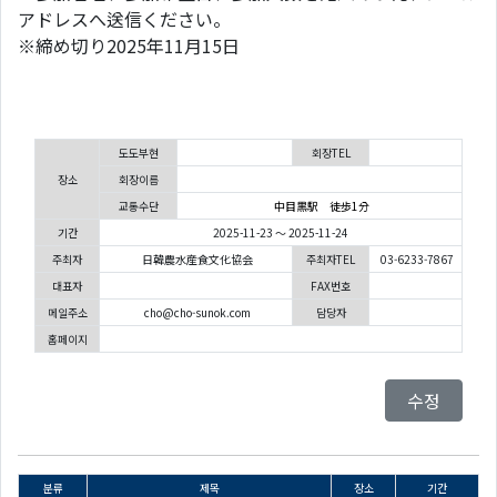
アドレスへ送信ください。
※締め切り2025年11月15日
도도부현
회장TEL
장소
회장이름
교통수단
中目黒駅 徒歩1分
기간
2025-11-23 ～ 2025-11-24
주최자
日韓農水産食文化協会
주최자TEL
03-6233-7867
대표자
FAX번호
메일주소
cho@cho-sunok.com
담당자
홈페이지
수정
분류
제목
장소
기간