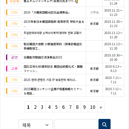
善玉キムジャンキムチ/目黒元気まつり
11.24
2025.11.21～
2025「大韓民国観光記念品博覧会」
ソウル
11.23
2025年東日本韓国語教師 教育研究 学術大会 &
2025.11.20～
東京都
...
11.23
주일한국대사관 소액수의계약(영사부 전화 교환기
2025.11.12～
...
11.20
駐日韓国大使館 少額随意契約（領事部電話交
2025.11.12～
換機取替工...
11.20
2025.10.30～
日韓創作歌曲交流演奏会2025
10.30
国交正常化60周年記念 韓国伝統婚礼式・韓服
2025.9.13～
東京都
ファッシ...
9.13
2025.7.11～
2025 한국 콘텐츠 기업 IP 보호전략 세미나...
東京都
7.11
2025韓国コンテンツ企業IP保護戦略セミナー
2025.7.11～
東京都
＆相談...
7.11
Next
1
2
3
4
5
6
7
8
9
10
»