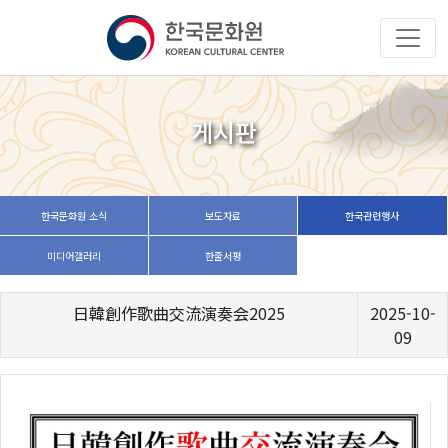
게시판
한국문화원 소식
보도자료
한국관련행사
미디어갤러리
한줄서평
日韓創作歌曲交流演奏会2025
2025-10-
09