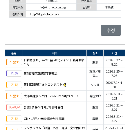
대표자
川瀬和広
FAX번호
메일주소
info@kjphotocon.org
담당자
南美敬
홈페이지
http://kjphotocon.org
수정
분류
제목
장소
기간
日韓交流おしゃべり会 20代メイン 日韓男女率
2026.8.22～
東京
半々
8.22
東京／新
2026.7.25～
第4回韓国正規留学博覧会
宿...
7.25
2026.7.1～1.
第13回日韓フォトコンテスト
ソウル
30
2026.6.18～
大邱美活旅＆グローバルK-beautyスクール
韓国大邱
6.21
2026.5.21～
한일교류 동아리 제1기 멤버 모집
東京
5.27
2026.3.21～
GMK JAPAN 無料相談会IN 福岡
福岡
3.22
シンポジウム「政治・外交・経済・文化面にお
2025.12.6～1
横浜