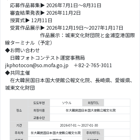
応募作品募集▶ 2026年7月1日～8月31日
審査結果発表▶ 2026年11月2日
授賞式▶ 12月11日
受賞作品展示▶ 2026年12月19日～2027年1月17日
作品展示：城東文化財団院と金浦空港国際
線ターミナル（予定）
◆お問い合わせ
日韓フォトコンテスト運営事務局
jkphotocon@so.mofa.go.jp ＋82-2-765-3011
◆共同主催
在大韓民国日本国大使館公報文化院、長崎県、愛媛県、
城東文化財団
도도부현
ソウル
회장TEL
장소
회장이름
在大韓民国日本国大使館公報文化院
교통수단
기간
2026-07-01 ～ 2027-01-30
주최자
在大韓民国日本国大使館公報文化院
주최자TEL