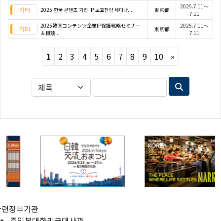
2025.7.11～
2025 한국 콘텐츠 기업 IP 보호전략 세미나...
東京都
7.11
2025韓国コンテンツ企業IP保護戦略セミナー
2025.7.11～
東京都
＆相談...
7.11
Next
1
2
3
4
5
6
7
8
9
10
»
관련정부기관
주일본대한민국대사관