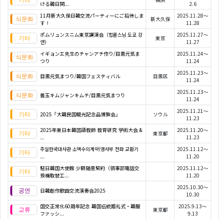
ける韓日関...
2.6
11月新大久保日韓交流パーティーにご招待しま
2025.11.28～
新大久保
す！
11.28
ポムリュンスニム東京講演会（법륜스님 도쿄 강
2025.11.27～
東京
연）
11.27
イギョンエ先生のチャンアチ作り/目黒元気ま
2025.11.24～
つり
11.24
2025.11.23～
目黒元気まつり/韓国フェスティバル
目黒区
11.24
2025.11.23～
善玉キムジャンキムチ/目黒元気まつり
11.24
2025.11.21～
2025「大韓民国観光記念品博覧会」
ソウル
11.23
2025年東日本韓国語教師 教育研究 学術大会 &
2025.11.20～
東京都
...
11.23
주일한국대사관 소액수의계약(영사부 전화 교환기
2025.11.12～
...
11.20
駐日韓国大使館 少額随意契約（領事部電話交
2025.11.12～
換機取替工...
11.20
2025.10.30～
日韓創作歌曲交流演奏会2025
10.30
国交正常化60周年記念 韓国伝統婚礼式・韓服
2025.9.13～
東京都
ファッシ...
9.13