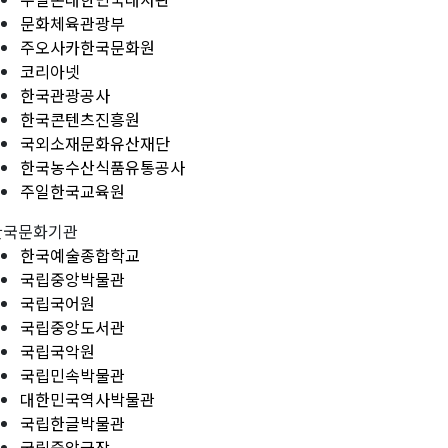
문화체육관광부
주오사카한국문화원
코리아넷
한국관광공사
한국콘텐츠진흥원
국외소재문화유산재단
한국농수산식품유통공사
주일한국교육원
한국문화기관
한국예술종합학교
국립중앙박물관
국립국어원
국립중앙도서관
국립국악원
국립민속박물관
대한민국역사박물관
국립한글박물관
국립중앙극장