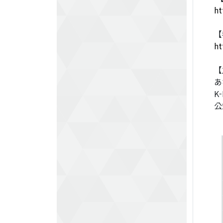
ht
【
ht
【
あ
K
公