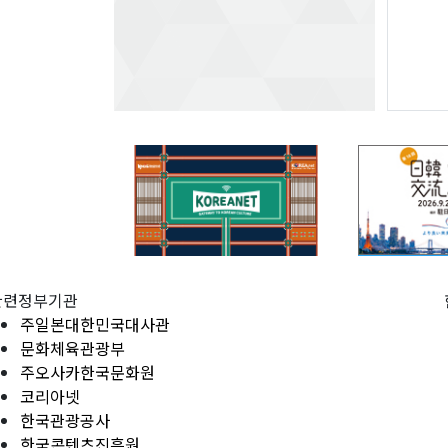
관련정부기관
주일본대한민국대사관
문화체육관광부
주오사카한국문화원
코리아넷
한국관광공사
한국콘텐츠진흥원