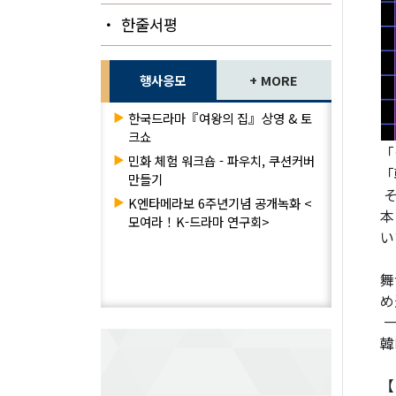
・ 한줄서평
행사응모
+ MORE
▶
한국드라마『여왕의 집』상영 & 토
크쇼
「
▶
민화 체험 워크숍 - 파우치, 쿠션커버
「
만들기
そ
▶
K엔타메라보 6주년기념 공개녹화 <
本
모여라！K-드라마 연구회>
い
舞
め
一
韓
【