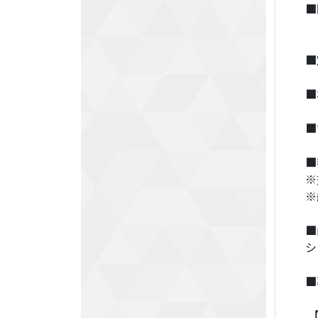
■
※
■
■
■
■
※
※
■
シ
■
【