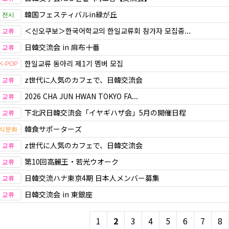
韓国フェスティバルin緑が丘
＜신오쿠보＞한국어학교의 한일교류회 참가자 모집중...
日韓交流会 in 麻布十番
한일교류 동아리 제1기 멤버 모집
z世代に人気のカフェで、日韓交流会
2026 CHA JUN HWAN TOKYO FA...
下北沢日韓交流会「イヤギハザ会」5月の開催日程
韓食サポーターズ
z世代に人気のカフェで、日韓交流会
第10回高麗王・若光ウオーク
日韓交流ハナ東京4期 日本人メンバー募集
日韓交流会 in 東銀座
1
2
3
4
5
6
7
8