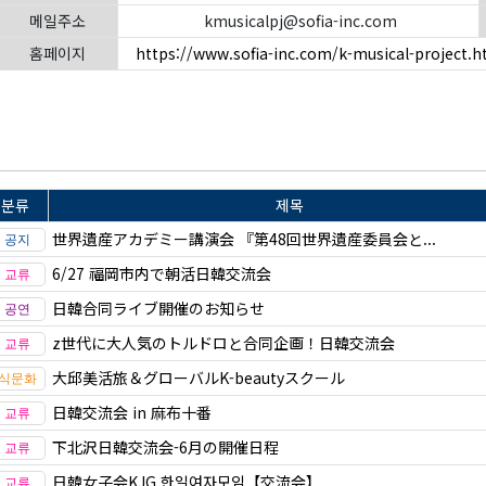
메일주소
kmusicalpj@sofia-inc.com
홈페이지
https://www.sofia-inc.com/k-musical-project.h
분류
제목
世界遺産アカデミー講演会 『第48回世界遺産委員会と...
6/27 福岡市内で朝活日韓交流会
日韓合同ライブ開催のお知らせ
z世代に大人気のトルドロと合同企画！日韓交流会
大邱美活旅＆グローバルK-beautyスクール
日韓交流会 in 麻布十番
下北沢日韓交流会-6月の開催日程
日韓女子会KJG 한일여자모임【交流会】