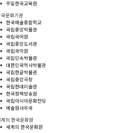
주일한국교육원
한국문화기관
한국예술종합학교
국립중앙박물관
국립국어원
국립중앙도서관
국립국악원
국립민속박물관
대한민국역사박물관
국립한글박물관
국립중앙극장
국립현대미술관
한국정책방송원
국립아시아문화전당
예술원사무국
세계의 한국문화원
세계의 한국문화원