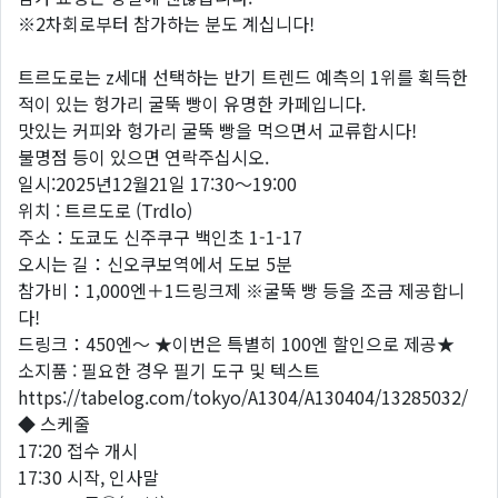
※2차회로부터 참가하는 분도 계십니다!
트르도로는 z세대 선택하는 반기 트렌드 예측의 1위를 획득한
적이 있는 헝가리 굴뚝 빵이 유명한 카페입니다.
맛있는 커피와 헝가리 굴뚝 빵을 먹으면서 교류합시다!
불명점 등이 있으면 연락주십시오.
일시:2025년12월21일 17:30～19:00
위치 : 트르도로 (Trdlo)
주소：도쿄도 신주쿠구 백인초 1-1-17
오시는 길：신오쿠보역에서 도보 5분
참가비：1,000엔＋1드링크제 ※굴뚝 빵 등을 조금 제공합니
다!
드링크：450엔～ ★이번은 특별히 100엔 할인으로 제공★
소지품 : 필요한 경우 필기 도구 및 텍스트
https://tabelog.com/tokyo/A1304/A130404/13285032/
◆ 스케줄
17:20 접수 개시
17:30 시작, 인사말