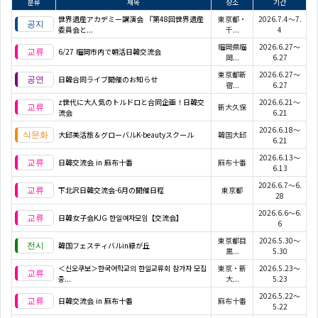
분류
제목
장소
기간
世界遺産アカデミー講演会 『第48回世界遺産
東京都・
2026.7.4～7.
委員会と...
千...
4
福岡県福
2026.6.27～
6/27 福岡市内で朝活日韓交流会
岡...
6.27
東京都新
2026.6.27～
日韓合同ライブ開催のお知らせ
宿...
6.27
z世代に大人気のトルドロと合同企画！日韓交
2026.6.21～
新大久保
流会
6.21
2026.6.18～
大邱美活旅＆グローバルK-beautyスクール
韓国大邱
6.21
2026.6.13～
日韓交流会 in 麻布十番
麻布十番
6.13
2026.6.7～6.
下北沢日韓交流会-6月の開催日程
東京都
28
2026.6.6～6.
日韓女子会KJG 한일여자모임【交流会】
6
東京都目
2026.5.30～
韓国フェスティバルin緑が丘
黒...
5.30
＜신오쿠보＞한국어학교의 한일교류회 참가자 모집
東京・新
2026.5.23～
중...
大...
5.23
2026.5.22～
日韓交流会 in 麻布十番
麻布十番
5.22