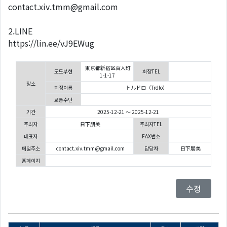
contact.xiv.tmm@gmail.com
2.LINE
https://lin.ee/vJ9EWug
東京都新宿区百人町
도도부현
회장TEL
1-1-17
장소
회장이름
トルドロ（Trdlo）
교통수단
기간
2025-12-21 ～ 2025-12-21
주최자
日下朋美
주최자TEL
대표자
FAX번호
메일주소
contact.xiv.tmm@gmail.com
담당자
日下朋美
홈페이지
수정