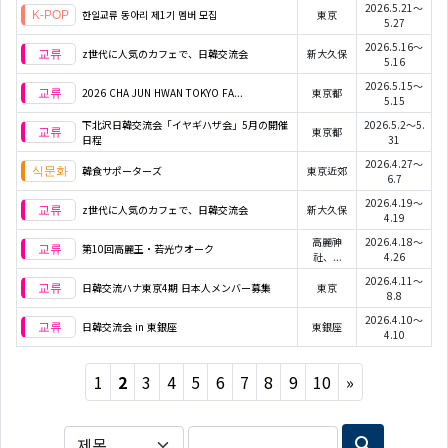
2026.5.21～
한일교류 동아리 제1기 멤버 모집
東京
5.27
2026.5.16～
z世代に人気のカフェで、日韓交流会
新大久保
5.16
2026.5.15～
2026 CHA JUN HWAN TOKYO FA...
東京都
5.15
下北沢日韓交流会「イヤギハザ会」5月の開催
2026.5.2～5.
東京都
日程
31
2026.4.27～
韓食サポーターズ
東京近郊
6.7
2026.4.19～
z世代に人気のカフェで、日韓交流会
新大久保
4.19
高麗神
2026.4.18～
第10回高麗王・若光ウオーク
社、...
4.26
2026.4.11～
日韓交流ハナ東京4期 日本人メンバー募集
東京
8.8
2026.4.10～
日韓交流会 in 東銀座
東銀座
4.10
Next
1
2
3
4
5
6
7
8
9
10
»