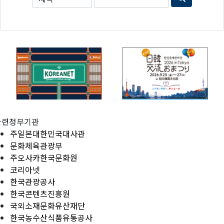
관련정부기관
주일본대한민국대사관
문화체육관광부
주오사카한국문화원
코리아넷
한국관광공사
한국콘텐츠진흥원
국외소재문화유산재단
한국농수산식품유통공사