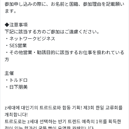
参加申し込みの際に、お名前と国籍、参加理由を記載願い
ます。
◆注意事項
下記に該当する方のご参加はご遠慮ください。
・ネットワークビジネス
・SES営業
・その他営業・勧誘目的に該当するお仕事を扱われている
方
主催
・トルドロ
・日下朋美
z세대에 대인기의 트르드로와 합동 기획! 제3회 한일 교류회를
개최합니다!
트르도로는 z세대 선택하는 반기 트렌드 예측의 1위를 획득한
적이 있는 헝가리 굴뚝 빵이 유명한 카페입니다.