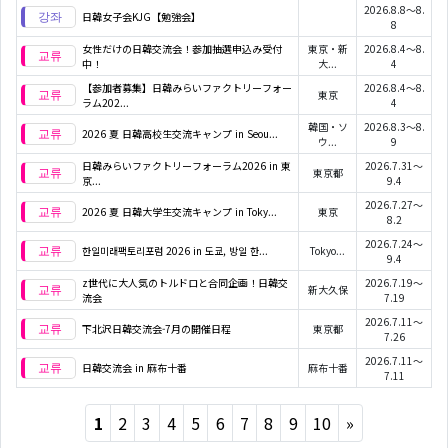
2026.8.8～8.
日韓女子会KJG【勉強会】
8
女性だけの日韓交流会！参加抽選申込み受付
東京・新
2026.8.4～8.
中！
大...
4
【参加者募集】日韓みらいファクトリーフォー
2026.8.4～8.
東京
ラム202...
4
韓国・ソ
2026.8.3～8.
2026 夏 日韓高校生交流キャンプ in Seou...
ウ...
9
日韓みらいファクトリーフォーラム2026 in 東
2026.7.31～
東京都
京...
9.4
2026.7.27～
2026 夏 日韓大学生交流キャンプ in Toky...
東京
8.2
2026.7.24～
한일미래팩토리포럼 2026 in 도쿄, 방일 한...
Tokyo...
9.4
z世代に大人気のトルドロと合同企画！日韓交
2026.7.19～
新大久保
流会
7.19
2026.7.11～
下北沢日韓交流会-7月の開催日程
東京都
7.26
2026.7.11～
日韓交流会 in 麻布十番
麻布十番
7.11
Next
1
2
3
4
5
6
7
8
9
10
»