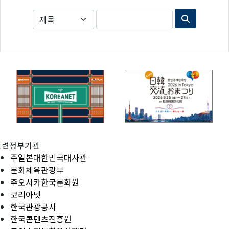
관련정부기관
주일본대한민국대사관
문화체육관광부
주오사카한국문화원
코리아넷
한국관광공사
한국콘텐츠진흥원