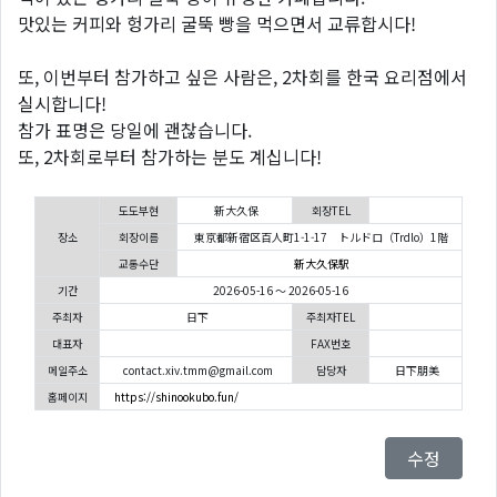
맛있는 커피와 헝가리 굴뚝 빵을 먹으면서 교류합시다!
또, 이번부터 참가하고 싶은 사람은, 2차회를 한국 요리점에서
실시합니다!
참가 표명은 당일에 괜찮습니다.
또, 2차회로부터 참가하는 분도 계십니다!
도도부현
新大久保
회장TEL
장소
회장이름
東京都新宿区百人町1-1-17 トルドロ（Trdlo）1階
교통수단
新大久保駅
기간
2026-05-16 ～ 2026-05-16
주최자
日下
주최자TEL
대표자
FAX번호
메일주소
contact.xiv.tmm@gmail.com
담당자
日下朋美
홈페이지
https://shinookubo.fun/
수정