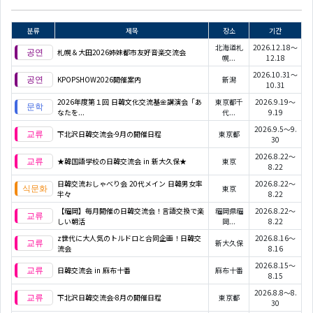
분류
제목
장소
기간
北海道札
2026.12.18～
札幌＆大田2026姉妹都市友好音楽交流会
幌...
12.18
2026.10.31～
KPOPSHOW2026開催案内
新潟
10.31
2026年度第１回 日韓文化交流基金講演会「あ
東京都千
2026.9.19～
なたを...
代...
9.19
2026.9.5～9.
下北沢日韓交流会-9月の開催日程
東京都
30
2026.8.22～
★韓国語学校の日韓交流会 in 新大久保★
東京
8.22
日韓交流おしゃべり会 20代メイン 日韓男女率
2026.8.22～
東京
半々
8.22
【福岡】毎月開催の日韓交流会！言語交換で楽
福岡県福
2026.8.22～
しい朝活
岡...
8.22
z世代に大人気のトルドロと合同企画！日韓交
2026.8.16～
新大久保
流会
8.16
2026.8.15～
日韓交流会 in 麻布十番
麻布十番
8.15
2026.8.8～8.
下北沢日韓交流会-8月の開催日程
東京都
30