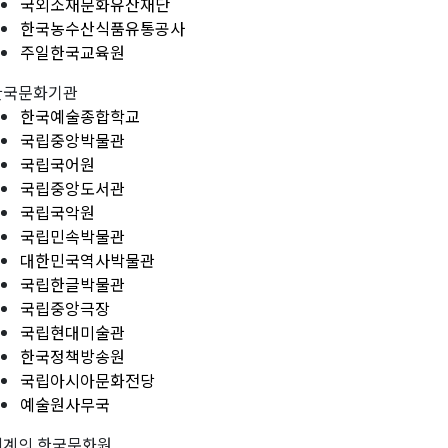
국외소재문화유산재단
한국농수산식품유통공사
주일한국교육원
한국문화기관
한국예술종합학교
국립중앙박물관
국립국어원
국립중앙도서관
국립국악원
국립민속박물관
대한민국역사박물관
국립한글박물관
국립중앙극장
국립현대미술관
한국정책방송원
국립아시아문화전당
예술원사무국
세계의 한국문화원