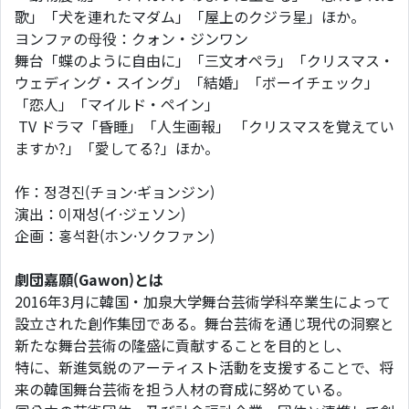
歌」「⽝を連れたマダム」「屋上のクジラ星」ほか。
ヨンファの⺟役：クォン・ジンワン
舞台「蝶のように⾃由に」「三⽂オペラ」「クリスマス・
ウェディング・スイング」「結婚」「ボーイチェック」
「恋⼈」「マイルド・ペイン」
TV ドラマ「昏睡」「⼈⽣画報」 「クリスマスを覚えてい
ますか?」「愛してる?」ほか。
作：정경진(チョン·ギョンジン)
演出：이재성(イ·ジェソン)
企画：홍석환(ホン·ソクファン)
劇団嘉願(Gawon)とは
2016年3⽉に韓国・加泉⼤学舞台芸術学科卒業⽣によって
設⽴された創作集団である。舞台芸術を通じ現代の洞察と
新たな舞台芸術の隆盛に貢献することを⽬的とし、
特に、新進気鋭のアーティスト活動を⽀援することで、将
来の韓国舞台芸術を担う⼈材の育成に努めている。