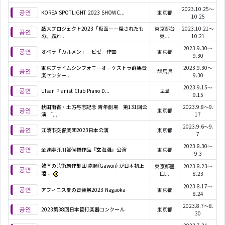
2023.10.25～
KOREA SPOTLIGHT 2023 SHOWC...
東京都
10.25
藝大プロジェクト2023「仮面ーー隠されたも
東京都台
2023.10.21～
の、顕れ...
東...
10.21
2023.9.30～
オペラ「カルメン」 ビゼー作曲
東京都
9.30
東京プライムシンフォニーオーケストラ群馬音
2023.9.30～
群馬県
楽センター...
9.30
2023.9.15～
Ulsan Pianist Club Piano D...
도쿄
9.15
秋田雨雀・土方与志記念 青年劇場 第131回公
2023.9.8～9.
東京都
演 「...
17
2023.9.6～9.
江陵市交響楽団2023日本公演
東京都
7
2023.8.30～
金達寿芥川賞候補作品『玄海灘』公演
東京都
9.3
韓国の芸術創作集団 嘉願(Gawon) が⽇本初上
東京都墨
2023.8.23～
陸...
田...
8.23
2023.8.17～
アフィニス夏の音楽祭2023 Nagaoka
東京都
8.24
2023.8.7～8.
2023第38回日本管打楽器コンクール
東京都
30