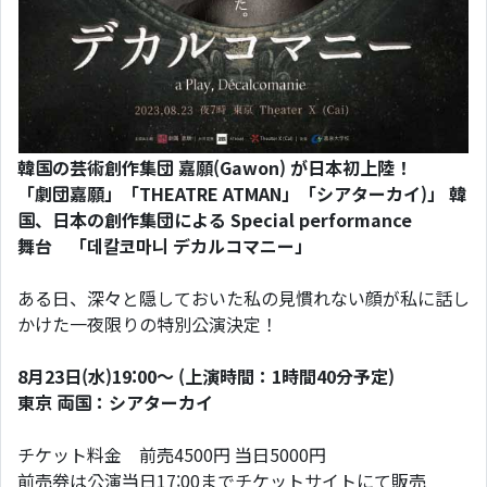
韓国の芸術創作集団 嘉願(Gawon) が⽇本初上陸！
「劇団嘉願」「THEATRE ATMAN」「シアターカイ)」 韓
国、⽇本の創作集団による Special performance
舞台 「데칼코마니 デカルコマニー」
ある⽇、深々と隠しておいた私の⾒慣れない顔が私に話し
かけた⼀夜限りの特別公演決定！
8⽉23⽇(⽔)19:00〜 (上演時間：1時間40分予定)
東京 両国：シアターカイ
チケット料金 前売4500円 当⽇5000円
前売券は公演当⽇17:00までチケットサイトにて販売