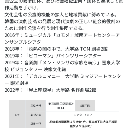
国公⽴の芸術団体、及び社会福祉企業・団体と連携して創
作活動を⼿がけ、
⽂化芸術の公益的機能の拡⼤と地域貢献に努めている。
韓国の演劇芸 術の発展と現代演劇の正しい社会的役割の
ために創作公演を⾏う創作集団である。
2016年：ミュージカル「カモメ」城南アートセンターア
ンサンプルシアター
2018年：「灼熱の闇の中で」⼤学路 TOM 劇場2館
2019年：「ピローマン」パインツリーシアター
2019年：⾳楽劇「メン・ジンサの家族を祝う」嘉泉⼤学
校 ビジョンタワー 映像⽂化館
2021年：「デカルコマニー」⼤学路 ミマジアートセンタ
ー 眼光劇場
2022年：「屋上座鯨星」⼤学路 名作劇場2館
東京都墨田区両国2-
도도부현
회장TEL
10-14
장소
회장이름
シアターΧヵィ
JR総武線両国駅より徒歩4分、都営地下鉄大江戸線両
교통수단
国駅より徒歩8分