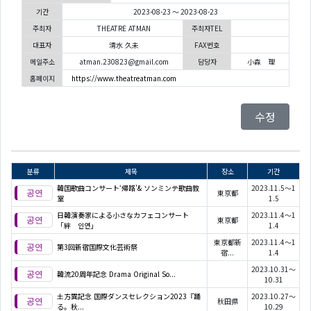
기간
2023-08-23 ～ 2023-08-23
주최자
THEATRE ATMAN
주최자TEL
대표자
清水 久未
FAX번호
메일주소
atman.230823@gmail.com
담당자
小森 理
홈페이지
https://www.theatreatman.com
수정
분류
제목
장소
기간
韓国歌曲コンサート‘帰路’& ソンミンテ歌曲教
2023.11.5～1
東京都
室
1.5
日韓演奏家による小さなカフェコンサート
2023.11.4～1
東京都
「絆 인연」
1.4
東京都新
2023.11.4～1
第3回新宿国際文化芸術祭
宿...
1.4
2023.10.31～
韓流20周年記念 Drama Original So...
10.31
土方巽記念 国際ダンスセレクション2023『踊
2023.10.27～
秋田県
る。秋...
10.29