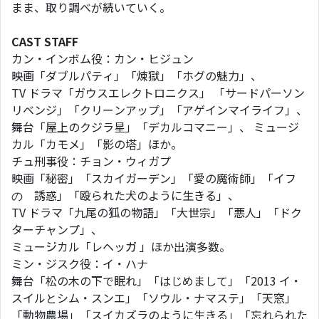
まま、取り調べが続いていく。
CAST STAFF
カン・インボム役：カン・ヒジュン
映画「ダブルパティ」「煉獄」「ホグの魅⼒」、
TV ドラマ「ガウスエレクトロニクス」 「サードパーソン
リベンジ」「クリーンアップ」「アゲインマイライフ」、
舞台「屋上のクジラ星」「デカルコマニー」、 ミュージ
カル「カモメ」「影の塔」ほか。
チュ刑事役：チョン・ウィガプ
映画「秘密」「スカイガーデン」「愛の魔術師」「イフ
の゙誘惑」「殴られた⽝のように⽣きる」、
TV ドラマ「九尾の狐の物語」「⼤世宗」「悪⼈」「ドク
ターチャンプ」、
ミュージカル「レヘッガ 」ほか出演多数。
ミン・ジスク役：イ・ハナ
舞台「松の⽊の下で眠れ」「はじめまして」「2013 イ・
スイルとシム・スンエ」「ソウル・ナマステ」「天窓」
「動物農場」「スイカズラのように⽣きる」「忘れられた