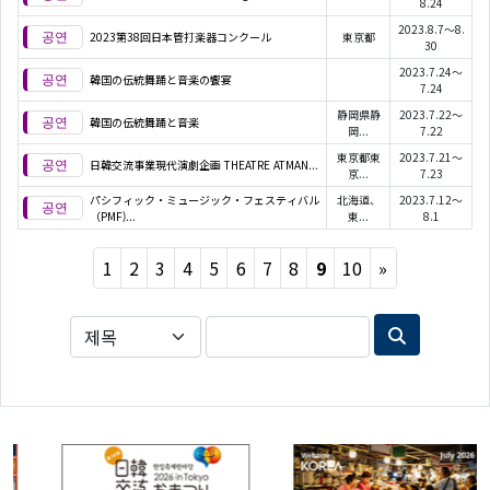
8.24
2023.8.7～8.
2023第38回日本管打楽器コンクール
東京都
30
2023.7.24～
韓国の伝統舞踊と音楽の饗宴
7.24
静岡県静
2023.7.22～
韓国の伝統舞踊と音楽
岡...
7.22
東京都東
2023.7.21～
日韓交流事業現代演劇企画 THEATRE ATMAN...
京...
7.23
パシフィック・ミュージック・フェスティバル
北海道、
2023.7.12～
（PMF)...
東...
8.1
Next
1
2
3
4
5
6
7
8
9
10
»