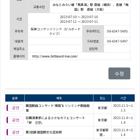
みなとみらい線「馬車道」駅 直結（横浜）、各線「梅
교통수단
田」駅 直結（大阪）
2023-07-10 ～ 2023-07-10
기간
2023-07-11 ～ 2023-07-11
阪神コンテンツリンク（ビルボード
주최자
주최자TEL
06-6347-5495
ライブ）
대표자
FAX번호
06-6347-5497
메일주소
담당자
홈페이지
http://www.billboard-live.com/
수정
분류
제목
장소
기간
韓国歌曲コンサート‘帰路’& ソンミンテ歌曲教
2023.11.5～1
東京都
室
1.5
日韓演奏家による小さなカフェコンサート
2023.11.4～1
東京都
「絆 인연」
1.4
東京都新
2023.11.4～1
第3回新宿国際文化芸術祭
宿...
1.4