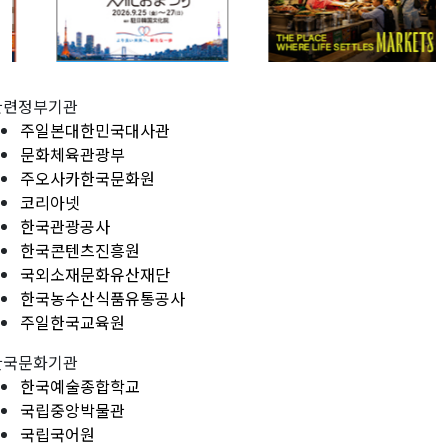
관련정부기관
주일본대한민국대사관
문화체육관광부
주오사카한국문화원
코리아넷
한국관광공사
한국콘텐츠진흥원
국외소재문화유산재단
한국농수산식품유통공사
주일한국교육원
한국문화기관
한국예술종합학교
국립중앙박물관
국립국어원