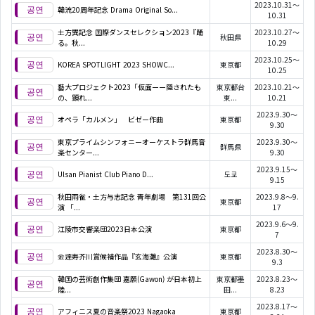
2023.10.31～
韓流20周年記念 Drama Original So...
10.31
土方巽記念 国際ダンスセレクション2023『踊
2023.10.27～
秋田県
る。秋...
10.29
2023.10.25～
KOREA SPOTLIGHT 2023 SHOWC...
東京都
10.25
藝大プロジェクト2023「仮面ーー隠されたも
東京都台
2023.10.21～
の、顕れ...
東...
10.21
2023.9.30～
オペラ「カルメン」 ビゼー作曲
東京都
9.30
東京プライムシンフォニーオーケストラ群馬音
2023.9.30～
群馬県
楽センター...
9.30
2023.9.15～
Ulsan Pianist Club Piano D...
도쿄
9.15
秋田雨雀・土方与志記念 青年劇場 第131回公
2023.9.8～9.
東京都
演 「...
17
2023.9.6～9.
江陵市交響楽団2023日本公演
東京都
7
2023.8.30～
金達寿芥川賞候補作品『玄海灘』公演
東京都
9.3
韓国の芸術創作集団 嘉願(Gawon) が⽇本初上
東京都墨
2023.8.23～
陸...
田...
8.23
2023.8.17～
アフィニス夏の音楽祭2023 Nagaoka
東京都