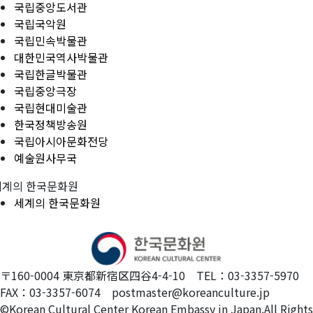
국립중앙도서관
국립국악원
국립민속박물관
대한민국역사박물관
국립한글박물관
국립중앙극장
국립현대미술관
한국정책방송원
국립아시아문화전당
예술원사무국
세계의 한국문화원
세계의 한국문화원
〒160-0004 東京都新宿区四谷4-4-10 TEL：03-3357-5970
FAX：03-3357-6074 postmaster@koreanculture.jp
©Korean Cultural Center Korean Embassy in Japan.All Rights