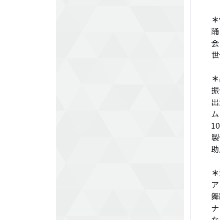
＊
踊
会
世
＊
振
出
ム
1
製
助
＊
ア
舞
ナ
な