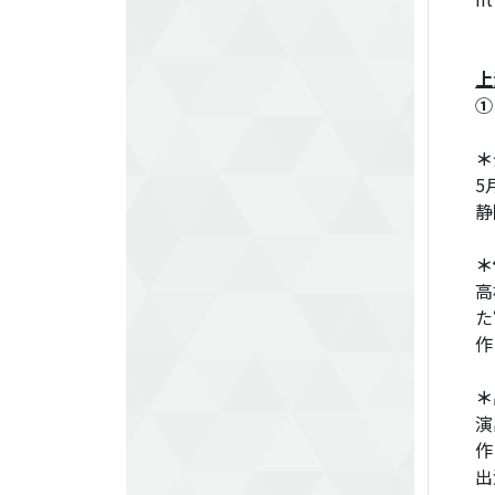
上
①
＊
5
静
＊
高
た
作
＊
演
作
出