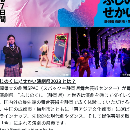
じのくに⇄せかい演劇祭2023 とは？
岡県立の劇団SPAC（スパック＝静岡県舞台芸術センター）が
演劇祭。“ふじのくに（静岡県）と世界は演劇を通じてダイレ
、国内外の最先端の舞台芸術を静岡で広く体験していただける
、中国の成都市・梅州市とともに「東アジア文化都市」に選ば
ラインナップ。先鋭的な現代劇やダンス、そして民俗芸能を取
「今」にふれる演劇の祭典です。
tps://festival-shizuoka.jp