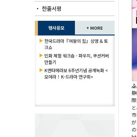
・ 한줄서평
행사응모
+ MORE
▶
한국드라마『여왕의 집』상영 & 토
크쇼
▶
민화 체험 워크숍 - 파우치, 쿠션커버
만들기
▶
K엔타메라보 6주년기념 공개녹화 <
모여라！K-드라마 연구회>
ふ
静
際
と
市
が
の
ht