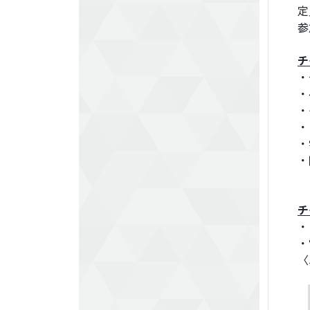
定
参
チ
・
・
・
・
・
・
チ
・
・
〈