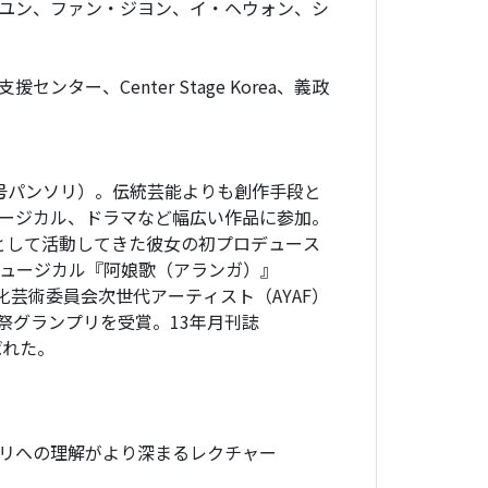
ユン、ファン・ジヨン、イ・ヘウォン、シ
ー、Center Stage Korea、義政
号パンソリ）。伝統芸能よりも創作手段と
ージカル、ドラマなど幅広い作品に参加。
として活動してきた彼女の初プロデュース
16）、ミュージカル『阿娘歌（アランガ）』
文化芸術委員会次世代アーティスト（AYAF）
国際演劇祭グランプリを受賞。13年月刊誌
ばれた。
リへの理解がより深まるレクチャー