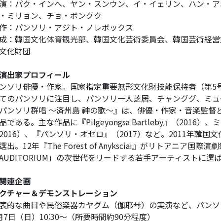
演：パク・インへ、ヤン・スンウン、イ・イェリン、ハン・ア
・ミリョン、チョ・ボングク
作：パンソリ・アジト・ノレボックス
成：韓国文化体育観光部、韓国文化芸術委員会、韓国芸術経営支援センタ
文化財団
演出家プロフィール
ンソリ俳優・作家。国家指定重要無形文化財技能保持者（第5
てのパンソリに注目し、パンソリ一人芝居、チャンググ、ミュ
パンソリ群唱 ～済州島 神の歌～』は、俳優・作家・音楽監督
品である。主な作品に『Pilgeyongsa Bartleby』（20
2016）、『パンソリ・オセロ』（2017）など。2011年韓国
選出。12年『The Forest of Anyksciai』がリトアニア
AUDITORIUM」の次世代をリードする若手アーティストに選
関連企画
クチャー＆デモンストレーション
表的な曲目や民俗楽器カヤグム（伽耶琴）の実演など、パンソ
月7日（日）10:30～（所要時間約90分程度）