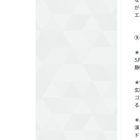
が
エ
③
＊
5
静
＊
玄
コ
る
＊
演
ド