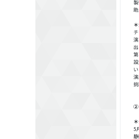
製
助
＊
チ
演
出
第
設
い
演
挑
②
＊
5
静