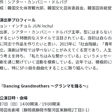
作：シアター・カンパニー・ドルパグ
成：韓国文化体育観光部、韓国文化芸術委員会、韓国芸術経営支援センタ
演出家プロフィール
ョン・インチョル JUN Inchul
出家、シアター・カンパニー・ドルパグ主宰。型にはまらない
するという特徴的なスタイルで注目されている。当初は自らの
に同志で作品を作りたいと思い、2015年に「社会階級」「青
立。演劇は学校では学べないことがみえてくる窓であり、人生
う考えを持ち、「私たちはみな繋がっている」というメッセー
劇を通じ繋げていく活動を模索している。近年では、積極的に
戦し、特にSF小説を戯曲化することに取り組んでいる。
『Dancing Grandmothers ～グランマを踊る～』
公演日時・会場
月7日（日）14:00開演／19:00開演
岡芸術劇場（静岡県静岡市駿河区東静岡2丁目3-1）