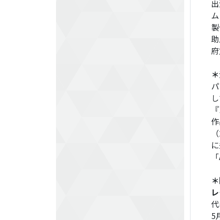
出
ム
製
助
府
＊
パ
し
『
作
（
に
「
＊
レ
代
5