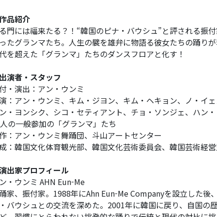
作品紹介
る門には福来たる？！“韓国のピナ・バウシュ”と評される振
ったグランマたち。人生の襞を雄弁に物語る彼女たちの踊りが
代を超えた「グランマ」たちのダンスフロアと化す！
出演者・スタッフ
付・演出：アン・ウンミ
演：アン・ウンミ、キム・ジヨン、キム・ヘキョン、ノ・イェ
ン・ヨンシク、シコ・セティアント、チョ・ソンジェ、ハン・
0人の一般参加の「グランマ」たち
作：アン・ウンミ舞踊団、斗山アートセンター
成：韓国文化体育観光部、韓国文化芸術委員会、韓国芸術経営支援センタ
演出家プロフィール
ン・ウンミ AHN Eun-Me
踊家、振付家。1988年にAhn Eun-Me Companyを設立
・バウシュとの交流を深めた。2001年に韓国に戻り、自国の
ど、習慣にとらわれない挑発的な踊りで伝統と現代の対比に挑