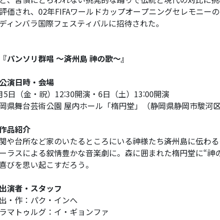
評価され、02年FIFAワールドカップオープニングセレモニ
ディンバラ国際フェスティバルに招待された。
『パンソリ群唱 ～済州島 神の歌～』
公演日時・会場
月5日（金・祝）12:30開演・6日（土）13:00開演
岡県舞台芸術公園 屋内ホール「楕円堂」（静岡県静岡市駿河区平
作品紹介
関や台所など家のいたるところにいる神様たち――済州島に伝わ
ーラスによる叙情豊かな音楽劇に。森に囲まれた楕円堂に“神
喜びを思い起こすだろう。
出演者・スタッフ
出・作：パク・インへ
ラマトゥルグ：イ・ギョンファ