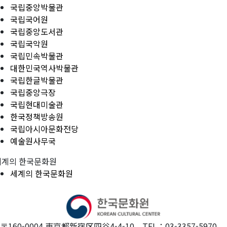
국립중앙박물관
국립국어원
국립중앙도서관
국립국악원
국립민속박물관
대한민국역사박물관
국립한글박물관
국립중앙극장
국립현대미술관
한국정책방송원
국립아시아문화전당
예술원사무국
세계의 한국문화원
세계의 한국문화원
〒160-0004 東京都新宿区四谷4-4-10 TEL：03-3357-5970