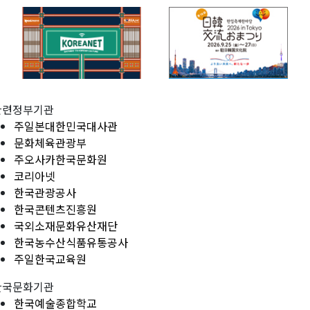
관련정부기관
주일본대한민국대사관
문화체육관광부
주오사카한국문화원
코리아넷
한국관광공사
한국콘텐츠진흥원
국외소재문화유산재단
한국농수산식품유통공사
주일한국교육원
한국문화기관
한국예술종합학교