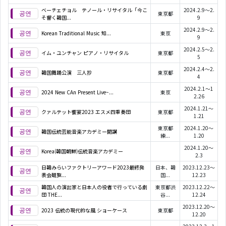
ベーチェチョル テノール・リサイタル「今こ
2024.2.9～2.
東京都
そ響く韓国...
9
2024.2.9～2.
Korean Traditional Music 知...
東京
9
2024.2.5～2.
イム・ユンチャン ピアノ・リサイタル
東京都
5
2024.2.4～2.
韓国舞踊公演 三人抄
東京都
4
2024.2.1～1
2024 New CAn Present Live~...
東京
2.26
2024.1.21～
クァルテット饗宴2023 エスメ四重奏団
東京都
1.21
東京都
2024.1.20～
韓国伝統芸能音楽アカデミー開講
練...
1.20
2024.1.20～
Korea(韓国朝鮮)伝統音楽アカデミー
2.3
日韓みらいファクトリーアワード2023最終発
日本、韓
2023.12.23～
表会観覧...
国...
12.23
韓国人の演出家と日本人の役者で行っている劇
東京都渋
2023.12.22～
団 THE...
谷...
12.24
2023.12.20～
2023 伝統の現代的な風 ショーケース
東京都
12.20