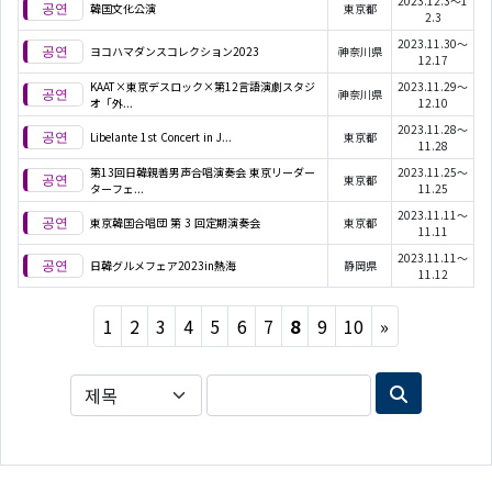
2023.12.3～1
韓国文化公演
東京都
2.3
2023.11.30～
ヨコハマダンスコレクション2023
神奈川県
12.17
KAAT×東京デスロック×第12言語演劇スタジ
2023.11.29～
神奈川県
オ「外...
12.10
2023.11.28～
Libelante 1st Concert in J...
東京都
11.28
第13回日韓親善男声合唱演奏会 東京リーダー
2023.11.25～
東京都
ターフェ...
11.25
2023.11.11～
東京韓国合唱団 第 3 回定期演奏会
東京都
11.11
2023.11.11～
日韓グルメフェア2023in熱海
静岡県
11.12
Next
1
2
3
4
5
6
7
8
9
10
»