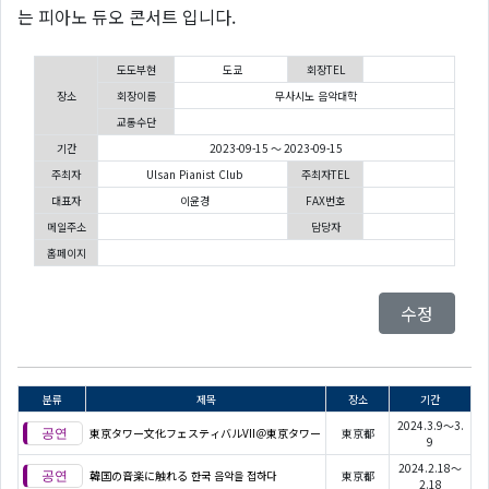
는 피아노 듀오 콘서트 입니다.
도도부현
도쿄
회장TEL
장소
회장이름
무사시노 음악대학
교통수단
기간
2023-09-15 ～ 2023-09-15
주최자
Ulsan Pianist Club
주최자TEL
대표자
이윤경
FAX번호
메일주소
담당자
홈페이지
수정
분류
제목
장소
기간
2024.3.9～3.
東京タワー文化フェスティバルVII＠東京タワー
東京都
9
2024.2.18～
韓国の音楽に触れる 한국 음악을 접하다
東京都
2.18