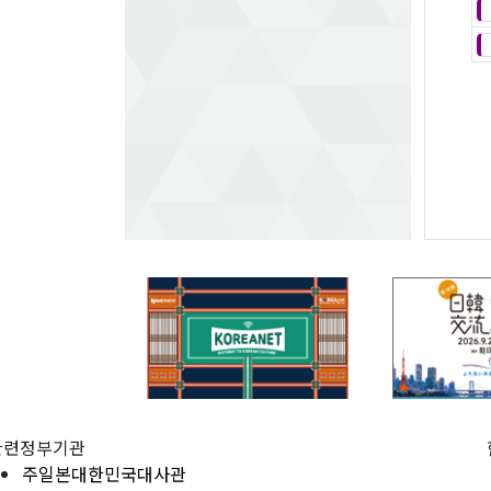
관련정부기관
주일본대한민국대사관