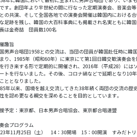
958年に韓国において最初に生まれた男声合唱団であり、いま
です。創団年より半世紀の間に行なった定期演奏会、音楽会等
との共演、そして全国各地での演奏会開催は韓国内における合
な足跡を残し、韓国の大百科事典にも掲載され名実ともに韓国
長は金奇喆 団員数100名
催趣旨
国男声合唱団1958との交流は、当団の団員が韓国赴任時に韓国
まり、1985年（昭和60年）に東京にて第1回日韓交歓演奏会
を行き来する形で定期的に開催され、2016年（平成28）には
ートを行ないました。その後、コロナ禍などで延期となり10
こととなりました。
985年以来、国境を越え交流してきた38年続く両団の交流の
性を認め更なる親交を深めることを目的としています。
援予定：東京都、日本男声合唱協会、東京都合唱連盟
奏会プログラム
023年11月25日（土） 14：30開場 15：00開演 すみ