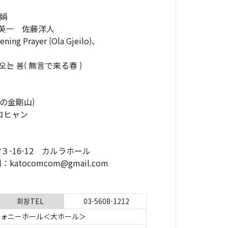
秀娟
本英一 佐藤洋人
ng Prayer (Ola Gjeilo)、
는 봄( 無言で来る春 )
しの金剛山)
と=コヒャン
-16-12 カルラホール
atocomcom@gmail.com
회장TEL
03-5608-1212
ォニーホール＜大ホール＞