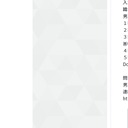
入
韓
男
１部
２
３
봄
４
５
D
問
男
連
ht