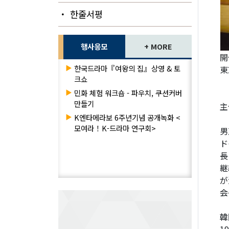
・ 한줄서평
행사응모
+ MORE
開
▶
한국드라마『여왕의 집』상영 & 토
東
크쇼
▶
민화 체험 워크숍 - 파우치, 쿠션커버
만들기
主
▶
K엔타메라보 6주년기념 공개녹화 <
모여라！K-드라마 연구회>
男
ド
長
継
が
会
韓