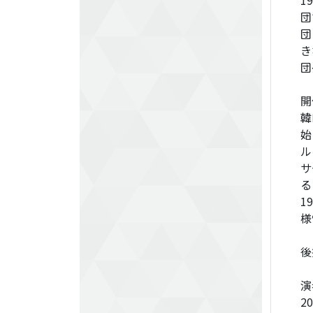
1
団
団
き
団
開
韓
始
ル
サ
る
1
様
後
演
2