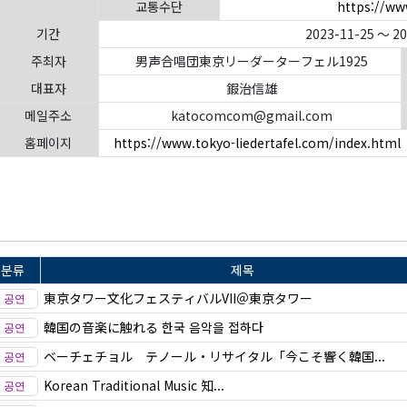
교통수단
https://ww
기간
2023-11-25 ～ 2
주최자
男声合唱団東京リーダーターフェル1925
대표자
鍜治信雄
메일주소
katocomcom@gmail.com
홈페이지
https://www.tokyo-liedertafel.com/index.html
분류
제목
東京タワー文化フェスティバルVII＠東京タワー
韓国の音楽に触れる 한국 음악을 접하다
ベーチェチョル テノール・リサイタル「今こそ響く韓国...
Korean Traditional Music 知...