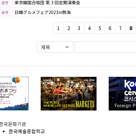
東京韓国合唱団 第 3 回定期演奏会
日韓グルメフェア2023in熱海
1
2
3
4
5
6
7
8
한국문화기관
한국예술종합학교