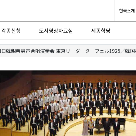
한국소개
각종신청
도서영상자료실
세종학당
回日韓親善男声合唱演奏会 東京リーダーターフェル1925／韓国