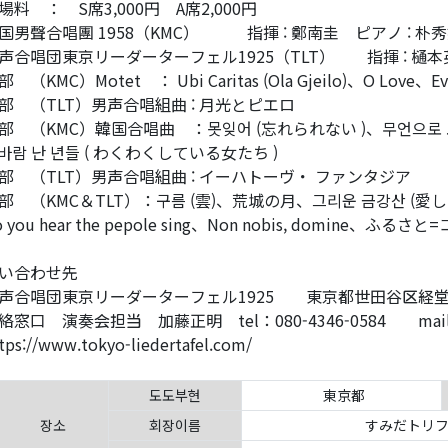
場料 ： S席3,000円 A席2,000円
国男聲合唱團 1958（KMC） 指揮 : 鄭南圭 ピアノ : 朴
声合唱団東京リーダーターフェル1925（TLT） 指揮 : 樋
 （KMC）Motet ： Ubi Caritas (Ola Gjeilo)、O Love、Eveni
部 （TLT）男声合唱組曲 : 月光とピエロ
部 （KMC）韓国合唱曲 ：못잊어 (忘れられない )、무언으로 오
바람 난 년들 ( わくわくしている女たち )
部 （TLT）男声合唱組曲 : イーハトーヴ・ ファンタジア
部 （KMC＆TLT）：구름 (雲)、荒城の月、그리운 금강산 (愛
o you hear the pepole sing、Non nobis, domine、ふるさ
い合わせ先
声合唱団東京リーダーターフェル1925 東京都世田谷区経堂３
絡窓口 演奏会担当 加藤正明 tel：080-4346-0584 mail：k
tps://www.tokyo-liedertafel.com/
도도부현
東京都
장소
회장이름
すみだトリフ