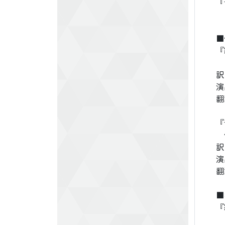
『
■
『
訳
演
翻
『
作
訳
翻
■
『
ひ