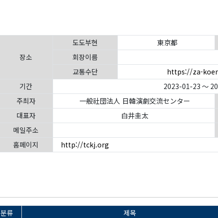
도도부현
東京都
장소
회장이름
교통수단
https://za-koen
기간
2023-01-23 ～ 2
주최자
一般社団法人 日韓演劇交流センター
대표자
白井圭太
메일주소
홈페이지
http://tckj.org
분류
제목