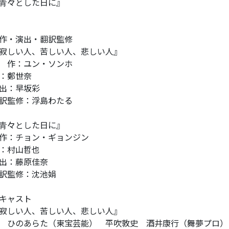
⻘々とした日に』
作・演出・翻訳監修
寂しい人、苦しい人、悲しい人』
作：ユン・ソンホ
：鄭世奈
出：早坂彩
訳監修：浮島わたる
⻘々とした日に』
：チョン・ギョンジン
：村山哲也
演出：藤原佳奈
訳監修：沈池娟
キャスト
寂しい人、苦しい人、悲しい人』
のあらた（東宝芸能） 平吹敦史 酒井康行（舞夢プロ）