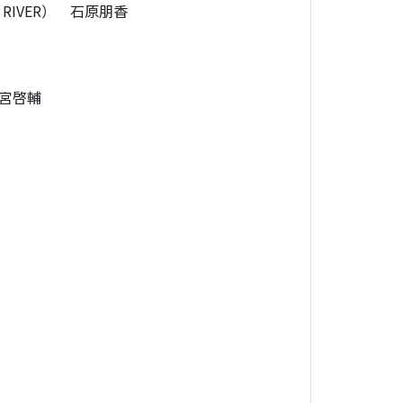
IVER） 石原朋香
宮啓輔
）