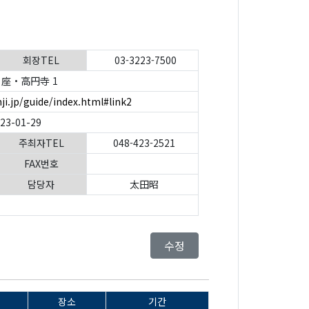
회장TEL
03-3223-7500
座・高円寺 1
ji.jp/guide/index.html#link2
023-01-29
주최자TEL
048-423-2521
FAX번호
담당자
太田昭
수정
장소
기간