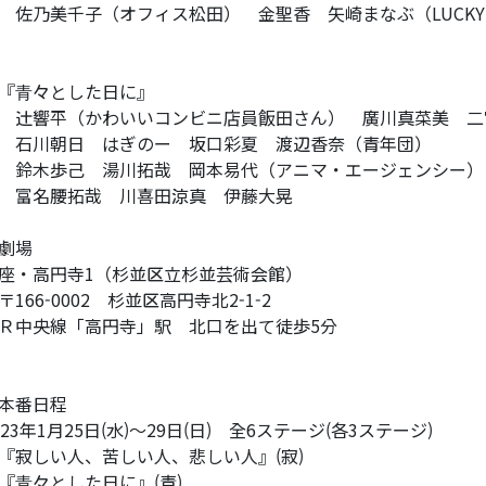
乃美千子（オフィス松田） 金聖香 矢崎まなぶ（LUCKY R
⻘々とした日に』
響平（かわいいコンビニ店員飯田さん） 廣川真菜美 二
川朝日 はぎのー 坂口彩夏 渡辺香奈（青年団）
木歩己 湯川拓哉 岡本易代（アニマ・エージェンシー
名腰拓哉 川喜田涼真 伊藤大晃
劇場
・高円寺1（杉並区立杉並芸術会館）
166-0002 杉並区高円寺北2-1-2
Ｒ中央線「高円寺」駅 北口を出て徒歩5分
本番日程
023年1月25日(水)〜29日(日) 全6ステージ(各3ステージ)
寂しい人、苦しい人、悲しい人』(寂)
⻘々とした日に』(青)