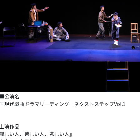
■公演名
国現代戯曲ドラマリーディング ネクストステップVol.1
上演作品
寂しい人、苦しい人、悲しい人』