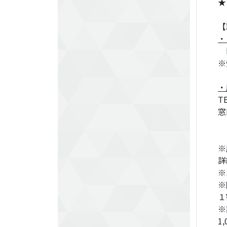
★
【
・
ht
※
・
T
窓
※
詳
※
※
１
※
1