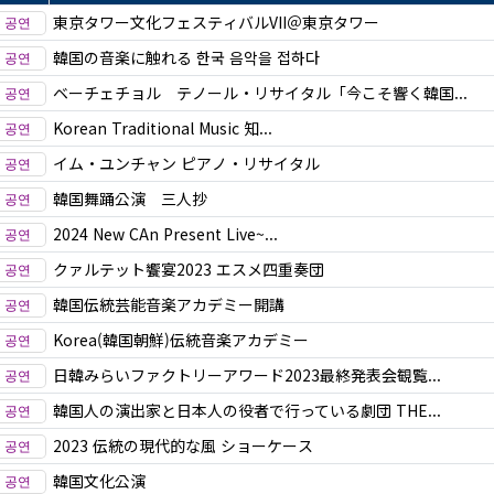
東京タワー文化フェスティバルVII＠東京タワー
韓国の音楽に触れる 한국 음악을 접하다
ベーチェチョル テノール・リサイタル「今こそ響く韓国...
Korean Traditional Music 知...
イム・ユンチャン ピアノ・リサイタル
韓国舞踊公演 三人抄
2024 New CAn Present Live~...
クァルテット饗宴2023 エスメ四重奏団
韓国伝統芸能音楽アカデミー開講
Korea(韓国朝鮮)伝統音楽アカデミー
日韓みらいファクトリーアワード2023最終発表会観覧...
韓国人の演出家と日本人の役者で行っている劇団 THE...
2023 伝統の現代的な風 ショーケース
韓国文化公演