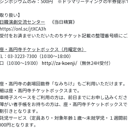
シンポジウムのみ：500円 ※ドラマリーディングの半券提示
取り扱い】
日韓演劇交流センター
《当日精算》
tps://onl.sc/jtXCA3h
受付をお済ませいただいたのちチケット記載の整理番号順にご
座・高円寺チケットボックス（月曜定休）
EL：03-3223-7300（10:00〜18:00）
口（10:00〜19:00）
http://za-koenji/
（無休24H受付）
座・高円寺の劇場回数券「なみちけ」もご利用いただけます。
細は座・高円寺チケットボックスまで。
車椅子スペースをご利用の方は、前日までにお申し込みくださ
障がい者手帳をお持ちの方は、座・高円寺チケットボックスで
割引きとなります。
託児サービス（定員あり・対象年齢１歳〜未就学児・１週間前
,000円となります。