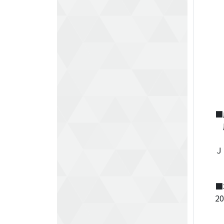
佐
『
辻
石
鈴
富
■
座
〒
Ｊ
■
2
『
『