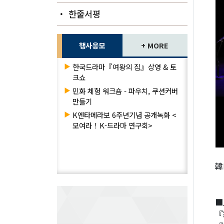
・ 한줄서평
행사응모
+ MORE
▶
한국드라마『여왕의 집』상영 & 토
크쇼
▶
민화 체험 워크숍 - 파우치, 쿠션커버
만들기
▶
K엔타메라보 6주년기념 공개녹화 <
모여라！K-드라마 연구회>
韓
■
『