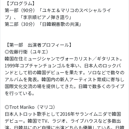
【プログラム】
第一部（90分）「ユキエ＆マリコのスペシャルライ
ブ」、「李京順ピアノ弾き語り」
第二部（30分）「日韓親善歌の共演」
【第一部 出演者プロフィール】
◎佐藤行衛（ユキエ）
韓国在住ミュージシャンでヴォーカリスト／ギタリスト。
1999年コプチャンチョンゴルを率い、日本人のロックバ
ンドとして初の韓国デビューを果たす。ソロなどで数々の
アルバムを発表。韓国内の新人アーティスト育成に寄与し
国際文化交流の場を提供してきた。日韓で数多くのライブ
を行っている。
◎Trot Mariko（マリコ）
日本人トロット歌手として2016年サランイムニダで韓国
デビュー。韓国でTV、ラジオ、ライブハウスなど多数出
演。日韓共にのど自慢に出演どちらも優勝している。日韓