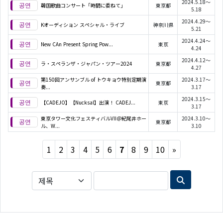
2024.5.18～
韓国歌曲コンサート「時間に委ねて」
東京都
5.18
2024.4.29～
Kオーディション スペシャル・ライブ
神奈川県
5.21
2024.4.24～
New CAn Present Spring Pow...
東京
4.24
2024.4.12～
ラ・スペランザ・ジャパン・ツアー2024
東京都
4.27
第150回アンサンブル of トウキョウ特別定期演
2024.3.17～
東京都
奏...
3.17
2024.3.15～
【CADEJO】【Nucksal】出演！ CADEJ...
東京
3.17
東京タワー文化フェスティバルVII＠紀尾井ホー
2024.3.10～
東京都
ル、W...
3.10
Next
1
2
3
4
5
6
7
8
9
10
»