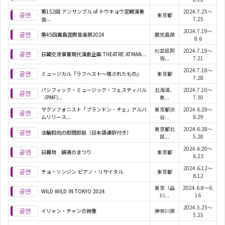
第152回 アンサンブル of トウキョウ定期演奏
2024.7.25～
東京都
会...
7.25
2024.7.19～
第45回霧島国際音楽祭2024
鹿児島県
8.6
杉並区阿
2024.7.19～
日韓交流事業現代演劇企画 THEATRE ATMAN...
佐...
7.21
2024.7.18～
ミュージカル『ラフヘスト～残されたもの』
東京都
7.28
パシフィック・ミュージック・フェスティバル
北海道、
2024.7.10～
（PMF)...
東...
7.30
サクソフォニスト「ブランドン・チェ」アルバ
東京都渋
2024.6.29～
ムリリース...
谷...
6.29
東京都北
2024.6.28～
法輪和尚の即問即説（日本語通訳付き）
区...
5.28
2024.6.20～
日韓琉 鎮魂のまつり
東京都
6.23
2024.6.12～
チョ・ソンジン ピアノ・リサイタル
東京都
6.12
東京（品
2024.6.8～6.
WILD WILD IN TOKYO 2024
川...
16
2024.5.25～
イリャン・チャンの肖像
神奈川県
5.25