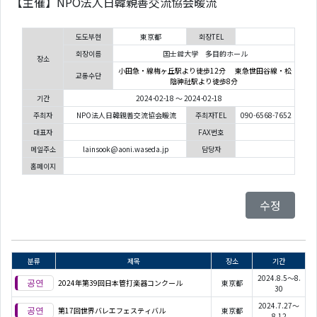
【主催】NPO法人日韓親善交流協会暖流
도도부현
東京都
회장TEL
회장이름
国士舘大学 多目的ホール
장소
小田急・線梅ヶ丘駅より徒歩12分 東急世田谷線・松
교통수단
陰神社駅より徒歩8分
기간
2024-02-18 ～ 2024-02-18
주최자
NPO法人日韓親善交流協会暖流
주최자TEL
090-6568-7652
대표자
FAX번호
메일주소
lainsook@aoni.waseda.jp
담당자
홈페이지
수정
분류
제목
장소
기간
2024.8.5～8.
2024年第39回日本管打楽器コンクール
東京都
30
2024.7.27～
第17回世界バレエフェスティバル
東京都
8.12