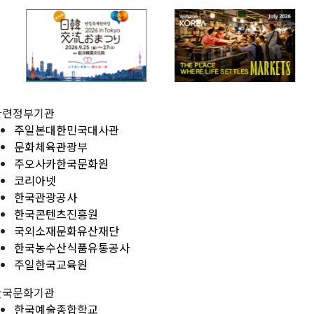
관련정부기관
주일본대한민국대사관
문화체육관광부
주오사카한국문화원
코리아넷
한국관광공사
한국콘텐츠진흥원
국외소재문화유산재단
한국농수산식품유통공사
주일한국교육원
한국문화기관
한국예술종합학교