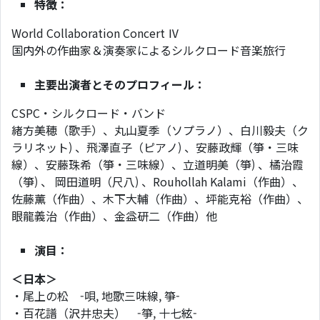
特徴：
World Collaboration Concert Ⅳ
国内外の作曲家＆演奏家によるシルクロード音楽旅行
主要出演者とそのプロフィール：
CSPC・シルクロード・バンド
緒方美穂（歌手）、丸山夏季（ソプラノ）、白川毅夫（ク
ラリネット) 、飛澤直子（ピアノ) 、安藤政輝（箏・三味
線）、安藤珠希（箏・三味線）、立道明美（箏) 、橘治霞
（箏) 、 岡田道明（尺八) 、Rouhollah Kalami（作曲）、
佐藤薫（作曲）、木下大輔（作曲）、坪能克裕（作曲）、
眼龍義治（作曲）、金益研二（作曲）他
演目：
＜日本＞
・尾上の松 -唄, 地歌三味線, 箏-
・百花譜（沢井忠夫） -箏, 十七絃-