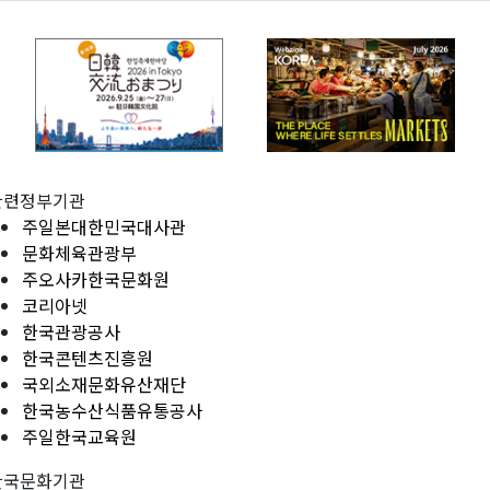
관련정부기관
주일본대한민국대사관
문화체육관광부
주오사카한국문화원
코리아넷
한국관광공사
한국콘텐츠진흥원
국외소재문화유산재단
한국농수산식품유통공사
주일한국교육원
한국문화기관