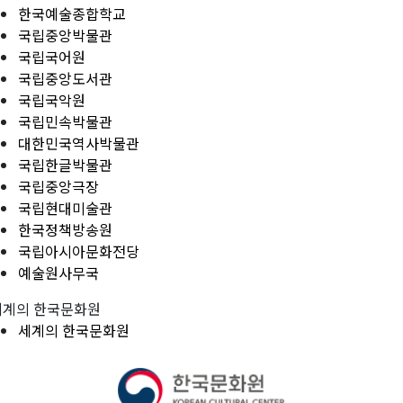
한국예술종합학교
국립중앙박물관
국립국어원
국립중앙도서관
국립국악원
국립민속박물관
대한민국역사박물관
국립한글박물관
국립중앙극장
국립현대미술관
한국정책방송원
국립아시아문화전당
예술원사무국
세계의 한국문화원
세계의 한국문화원