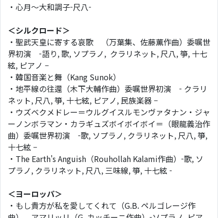
・心月〜大和調子-尺八-
＜シルクロード＞
・聖武天皇に寄する哀歌 （万葉集、佐藤薫作曲）委嘱世
界初演 -語り, 歌, ソプラノ, クラリネット, 尺八, 箏, 十七
絃, ピアノ –
・韓国音楽と舞（Kang Sunok）
・地平線の往還（木下大輔作曲）委嘱世界初演 - クラリ
ネット, 尺八, 箏, 十七絃, ピアノ, 民族楽器 –
・ウズベクメドレー＝ウルグイスルモンヴァタナン・ジャ
ーノンボラマン・カラギュズボイボイボイ＝（眼龍義治作
曲）委嘱世界初演 -歌, ソプラノ, クラリネット, 尺八, 箏,
十七絃 –
・The Earth's Anguish（Rouhollah Kalami作曲）-歌, ソ
プラノ, クラリネット, 尺八, 三味線, 箏, 十七絃 -
＜ヨーロッパ＞
・もし貴方が私を愛してくれて（G.B. ペルゴレージ作
曲）、アマリッリ（G. カッチーニ作曲）-ソプラノ, ピア