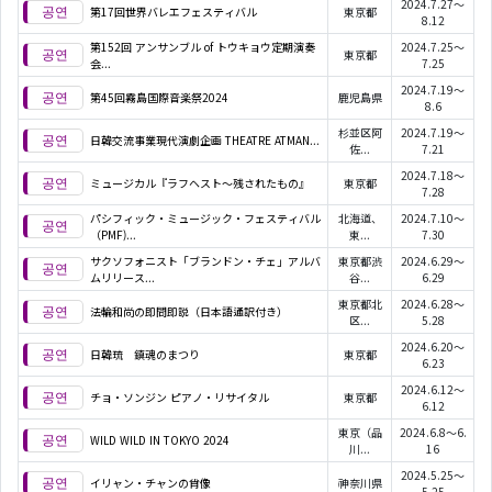
2024.7.27～
第17回世界バレエフェスティバル
東京都
8.12
第152回 アンサンブル of トウキョウ定期演奏
2024.7.25～
東京都
会...
7.25
2024.7.19～
第45回霧島国際音楽祭2024
鹿児島県
8.6
杉並区阿
2024.7.19～
日韓交流事業現代演劇企画 THEATRE ATMAN...
佐...
7.21
2024.7.18～
ミュージカル『ラフヘスト～残されたもの』
東京都
7.28
パシフィック・ミュージック・フェスティバル
北海道、
2024.7.10～
（PMF)...
東...
7.30
サクソフォニスト「ブランドン・チェ」アルバ
東京都渋
2024.6.29～
ムリリース...
谷...
6.29
東京都北
2024.6.28～
法輪和尚の即問即説（日本語通訳付き）
区...
5.28
2024.6.20～
日韓琉 鎮魂のまつり
東京都
6.23
2024.6.12～
チョ・ソンジン ピアノ・リサイタル
東京都
6.12
東京（品
2024.6.8～6.
WILD WILD IN TOKYO 2024
川...
16
2024.5.25～
イリャン・チャンの肖像
神奈川県
5.25