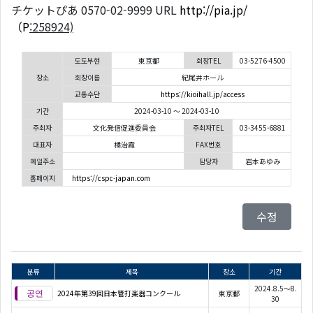
チケットぴあ 0570-02-9999 URL
http://pia.jp/
（P
:258924)
도도부현
東京都
회장TEL
03-5276-4500
장소
회장이름
紀尾井ホール
교통수단
https://kioihall.jp/access
기간
2024-03-10 ～ 2024-03-10
주최자
文化発信促進委員会
주최자TEL
03-3455-6881
대표자
橘治霞
FAX번호
메일주소
담당자
岩本あゆみ
홈페이지
https://cspc-japan.com
수정
분류
제목
장소
기간
2024.8.5～8.
2024年第39回日本管打楽器コンクール
東京都
30