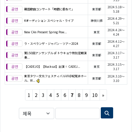
2024.5.18～
韓国歌曲コンサート「時間に委ねて」
東京都
5.18
2024.4.29～
Kオーディション スペシャル・ライブ
神奈川県
5.21
2024.4.24～
New CAn Present Spring Pow...
東京
4.24
2024.4.12～
ラ・スペランザ・ジャパン・ツアー2024
東京都
4.27
第150回アンサンブル of トウキョウ特別定期演
2024.3.17～
東京都
奏...
3.17
2024.3.15～
【CADEJO】【Nucksal】出演！ CADEJ...
東京
3.17
東京タワー文化フェスティバルVII＠紀尾井ホー
2024.3.10～
東京都
ル、W...
3.10
Next
1
2
3
4
5
6
7
8
9
10
»