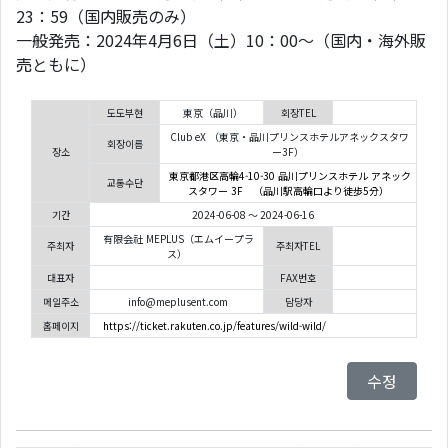
23：59（国内販売のみ）
一般発売：2024年4月6日（土）10：00～（国内・海外販
売ともに）
도도부현
東京（品川）
회장TEL
Club eX （東京・品川プリンスホテルアネックスタワ
회장이름
장소
ー3F）
東京都港区高輪4-10-30 品川プリンスホテル アネック
교통수단
スタワー 3F （品川駅高輪口より徒歩5分）
기간
2024-06-08 ～ 2024-06-16
有限会社 MEPLUS（エムイープラ
주최자
주최자TEL
ス）
대표자
FAX번호
메일주소
info@meplusent.com
담당자
홈페이지
https://ticket.rakuten.co.jp/features/wild-wild/
수정