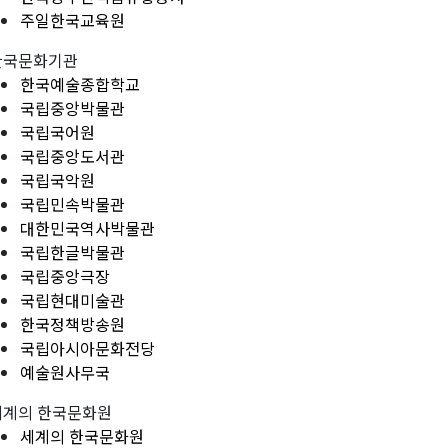
주일한국교육원
한국문화기관
한국예술종합학교
국립중앙박물관
국립국어원
국립중앙도서관
국립국악원
국립민속박물관
대한민국역사박물관
국립한글박물관
국립중앙극장
국립현대미술관
한국정책방송원
국립아시아문화전당
예술원사무국
세계의 한국문화원
세계의 한국문화원