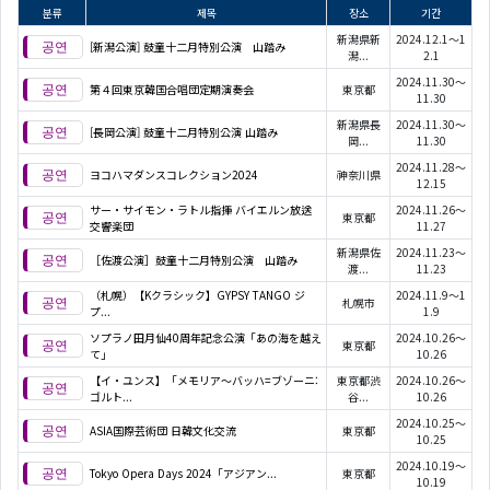
분류
제목
장소
기간
新潟県新
2024.12.1～1
[新潟公演] 鼓童十二月特別公演 山踏み
潟...
2.1
2024.11.30～
第４回東京韓国合唱団定期演奏会
東京都
11.30
新潟県長
2024.11.30～
[長岡公演] 鼓童十二月特別公演 山踏み
岡...
11.30
2024.11.28～
ヨコハマダンスコレクション2024
神奈川県
12.15
サー・サイモン・ラトル指揮 バイエルン放送
2024.11.26～
東京都
交響楽団
11.27
新潟県佐
2024.11.23～
［佐渡公演］鼓童十二月特別公演 山踏み
渡...
11.23
（札幌）【Kクラシック】GYPSY TANGO ジ
2024.11.9～1
札幌市
プ...
1.9
ソプラノ田月仙40周年記念公演「あの海を越え
2024.10.26～
東京都
て」
10.26
【イ・ユンス】「メモリア～バッハ=ブゾーニ:
東京都渋
2024.10.26～
ゴルト...
谷...
10.26
2024.10.25～
ASIA国際芸術団 日韓文化交流
東京都
10.25
2024.10.19～
Tokyo Opera Days 2024「アジアン...
東京都
10.19