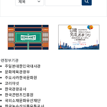
관련정부기관
주일본대한민국대사관
문화체육관광부
주오사카한국문화원
코리아넷
한국관광공사
한국콘텐츠진흥원
국외소재문화유산재단
한국농수산식품유통공사