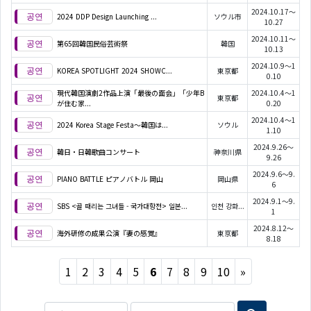
2024.10.17～
2024 DDP Design Launching ...
ソウル市
10.27
2024.10.11～
第65回韓国民俗芸術祭
韓国
10.13
2024.10.9～1
KOREA SPOTLIGHT 2024 SHOWC...
東京都
0.10
現代韓国演劇2作品上演「最後の面会」「少年B
2024.10.4～1
東京都
が住む家...
0.20
2024.10.4～1
2024 Korea Stage Festa～韓国は...
ソウル
1.10
2024.9.26～
韓日・日韓歌曲コンサート
神奈川県
9.26
2024.9.6～9.
PIANO BATTLE ピアノバトル 岡山
岡山県
6
2024.9.1～9.
SBS <골 때리는 그녀들 - 국가대항전> 일본...
인천 강화...
1
2024.8.12～
海外研修の成果公演『妻の感覚』
東京都
8.18
Next
1
2
3
4
5
6
7
8
9
10
»