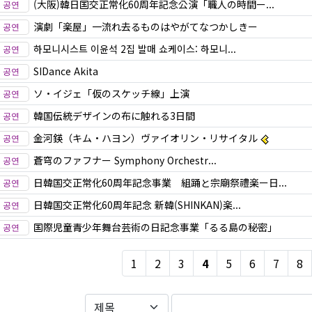
(大阪)韓日国交正常化60周年記念公演「職人の時間ー...
演劇「楽屋」一流れ去るものはやがてなつかしきー
하모니시스트 이윤석 2집 발매 쇼케이스: 하모니...
SIDance Akita
ソ・イジェ「仮のスケッチ線」上演
韓国伝統デザインの布に触れる3日間
金河鍈（キム・ハヨン）ヴァイオリン・リサイタル
蒼穹のファフナー Symphony Orchestr...
日韓国交正常化60周年記念事業 組踊と宗廟祭禮楽ー日...
日韓国交正常化60周年記念 新韓(SHINKAN)楽...
国際児童青少年舞台芸術の日記念事業「るる島の秘密」
1
2
3
4
5
6
7
8