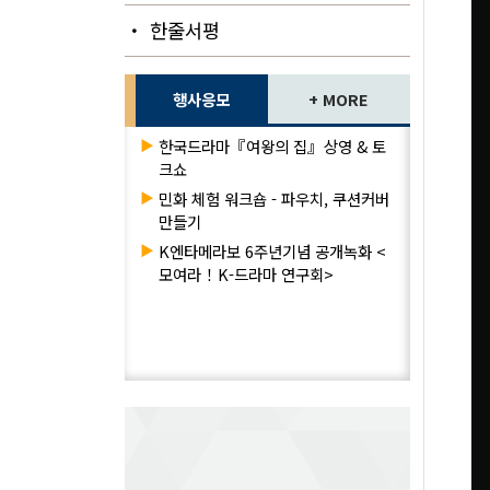
・ 한줄서평
행사응모
+ MORE
▶
한국드라마『여왕의 집』상영 & 토
크쇼
▶
민화 체험 워크숍 - 파우치, 쿠션커버
만들기
▶
K엔타메라보 6주년기념 공개녹화 <
모여라！K-드라마 연구회>