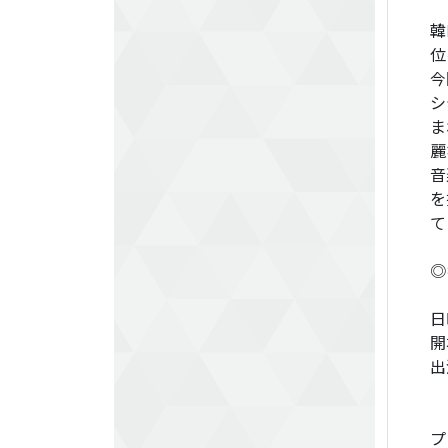
韓
位
今
シ
ま
麗
音
を
て
◎
日
開
出
プ