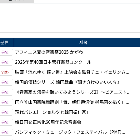
분류
제목
アフィニス夏の音楽祭2025 かがわ
2025年第40回日本管打楽器コンクール
映画『流れゆく 遠い道』上映会＆監督チェ・イェリンさ...
韓国的演技シリーズ 韓国戯曲『聞き分けのいい人々』
《音楽家の演奏を聴いてみようシリーズ2》〜ピアニスト...
国立釜山国楽院舞踊劇「舞、朝鮮通信使 柳馬図を描く」...
現代バレエI「ショルツと韓国振付家」
韓日国交正常化60周年記念音楽会
パシフィック・ミュージック・フェスティバル（PMF)...