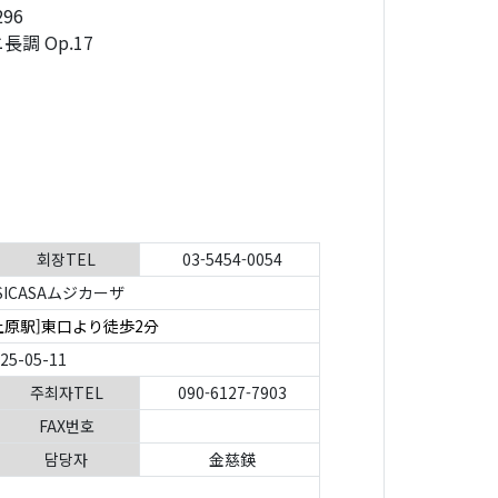
96
 Op.17
회장TEL
03-5454-0054
SICASAムジカーザ
上原駅]東口より徒歩2分
025-05-11
주최자TEL
090-6127-7903
FAX번호
담당자
金慈鍈