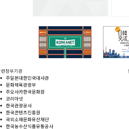
관련정부기관
주일본대한민국대사관
문화체육관광부
주오사카한국문화원
코리아넷
한국관광공사
한국콘텐츠진흥원
국외소재문화유산재단
한국농수산식품유통공사