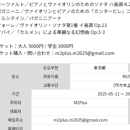
モーツァルト／ピアノとヴァイオリンのためのソナタ ハ長調 K.2
パガニーニ／ヴァイオリンとピアノのための「カンタービレ」ニ長調
ミルシテイン／パガニニアーナ
フォーレ／ヴァイオリン・ソナタ第1番 イ長調 Op.13
フバイ／「カルメン」による華麗なる幻想曲 Op.3-3
ケット：大人 5000円 / 学生 3000円
ケット購入・問い合わせ：m2plus.m2025@gmail.com
도도부현
東京都
장소
회장이름
MU
교통수단
[代々木
기간
2025-05-11 ～ 2
주최자
M2Plus
대표자
메일주소
m2plus.m2025@gmail.com
홈페이지