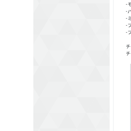
-
-
-
-
-
チ
チ