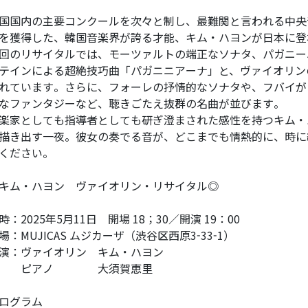
国国内の主要コンクールを次々と制し、最難関と言われる中央
を獲得した、韓国音楽界が誇る才能、キム・ハヨンが日本に登
回のリサイタルでは、モーツァルトの端正なソナタ、パガニー
テインによる超絶技巧曲「パガニニアーナ」と、ヴァイオリン
れています。さらに、フォーレの抒情的なソナタや、フバイが
なファンタジーなど、聴きごたえ抜群の名曲が並びます。
楽家としても指導者としても研ぎ澄まされた感性を持つキム・
描き出す一夜。彼女の奏でる音が、どこまでも情熱的に、時に
ください。
キム・ハヨン ヴァイオリン・リサイタル◎
時：2025年5月11日 開場 18；30／開演 19：00
場：MUJICAS ムジカーザ（渋谷区西原3-33-1）
演：ヴァイオリン キム・ハヨン
ピアノ 大須賀恵里
ログラム