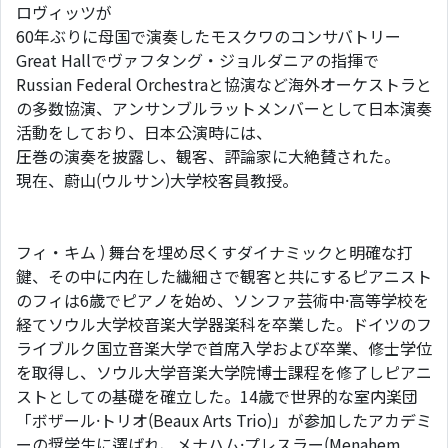
ロヴィッツが
60年ぶりに母国で演奏したモスクワのコンサバトリー
Great Hallでヴァフタング・ジョルダニアの指揮で
Russian Federal Orchestraと協演など海外オーケストラと
の多数協演、アンサンブルラットメンバーとして日本演奏
活動をしており、日本公演時には、
圧巻の演奏を披露し、観客、評論家に大絶賛された。
現在、蔚山(ウルサン)大学校客員教授。
フィ・キム ) 舞台を埋め尽くすダイナミックと明確な打
鍵、その中に内在した繊細さで観客と共にするピアニスト
のフィは6歳でピアノを始め、ソンファ芸術中·高等学校を
経てソウル大学校音楽大学器楽科を卒業した。ドイツのフ
ライブルク国立音楽大学で首席入学および卒業、修士学位
を取得し、ソウル大学音楽大学院博士課程を修了しピアニ
ストとしての基礎を確立した。14歳で世界的な室内楽団
「ボザール·トリオ(Beaux Arts Trio)」が参加したアカデミ
ーの奨学生に選ばれ、メナハム·プレスラー(Menahem