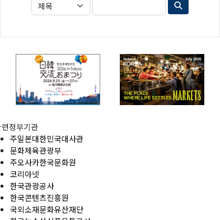
관련정부기관
주일본대한민국대사관
문화체육관광부
주오사카한국문화원
코리아넷
한국관광공사
한국콘텐츠진흥원
국외소재문화유산재단