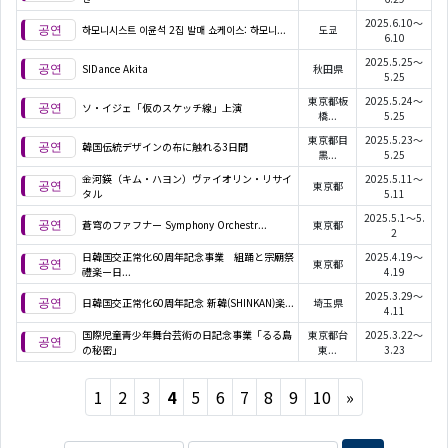
2025.6.10～
하모니시스트 이윤석 2집 발매 쇼케이스: 하모니...
도쿄
6.10
2025.5.25～
SIDance Akita
秋田県
5.25
東京都板
2025.5.24～
ソ・イジェ「仮のスケッチ線」上演
橋...
5.25
東京都目
2025.5.23～
韓国伝統デザインの布に触れる3日間
黒...
5.25
金河鍈（キム・ハヨン）ヴァイオリン・リサイ
2025.5.11～
東京都
タル
5.11
2025.5.1～5.
蒼穹のファフナー Symphony Orchestr...
東京都
2
日韓国交正常化60周年記念事業 組踊と宗廟祭
2025.4.19～
東京都
禮楽ー日...
4.19
2025.3.29～
日韓国交正常化60周年記念 新韓(SHINKAN)楽...
埼玉県
4.11
国際児童青少年舞台芸術の日記念事業「るる島
東京都台
2025.3.22～
の秘密」
東...
3.23
Next
1
2
3
4
5
6
7
8
9
10
»