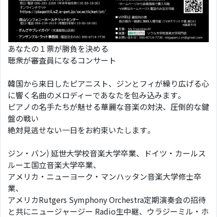
あなたの１票が勝負を決める
聴衆が審査員になるコンサート
韓国から来日したピアニスト、ジンとフィが繰り広げる心
に響く名曲のメロディーであなたを包み込みます。
ピアノの名手たちが魅せる華麗な音楽の対決、圧倒的な鍵
盤の戦い
絶対見逃せない一日をお約束いたします。
ジン・バン) 延世大学校音楽大学卒業、ドイツ・カールス
ルーエ国立音楽大学卒業、
アメリカ・ニューヨーク・マンハッタン音楽大学修士卒
業、
アメリカRutgers Symphony Orchestra定期演奏会の招待
と共にニュージャージー Radio生中継、ウラジーミル・ホ