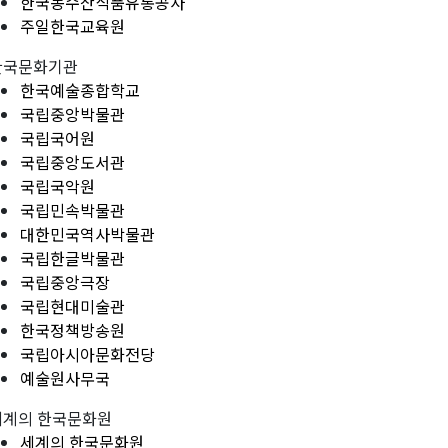
한국농수산식품유통공사
주일한국교육원
한국문화기관
한국예술종합학교
국립중앙박물관
국립국어원
국립중앙도서관
국립국악원
국립민속박물관
대한민국역사박물관
국립한글박물관
국립중앙극장
국립현대미술관
한국정책방송원
국립아시아문화전당
예술원사무국
세계의 한국문화원
세계의 한국문화원