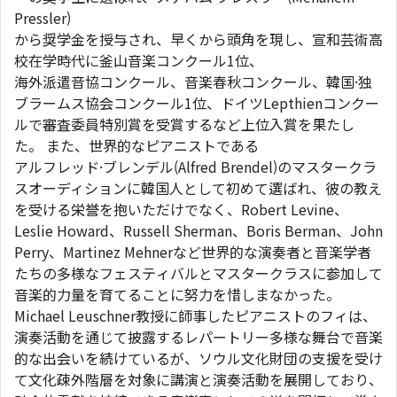
Pressler)
から奨学金を授与され、早くから頭角を現し、宣和芸術高
校在学時代に釜山音楽コンクール1位、
海外派遣音協コンクール、音楽春秋コンクール、韓国·独
ブラームス協会コンクール1位、ドイツLepthienコンクー
ルで審査委員特別賞を受賞するなど上位入賞を果たし
た。 また、世界的なピアニストである
アルフレッド·ブレンデル(Alfred Brendel)のマスタークラ
スオーディションに韓国人として初めて選ばれ、彼の教え
を受ける栄誉を抱いただけでなく、Robert Levine、
Leslie Howard、Russell Sherman、Boris Berman、John
Perry、Martinez Mehnerなど世界的な演奏者と音楽学者
たちの多様なフェスティバルとマスタークラスに参加して
音楽的力量を育てることに努力を惜しまなかった。
Michael Leuschner教授に師事したピアニストのフィは、
演奏活動を通じて披露するレパートリー多様な舞台で音楽
的な出会いを続けているが、ソウル文化財団の支援を受け
て文化疎外階層を対象に講演と演奏活動を展開しており、