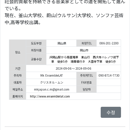
社会的貢献を持続できる音楽家としての道を開拓して進ん
でいる。
現在、釜山大学校、蔚山(ウルサン)大学校、ソンファ芸術
中,高等学校出講。
도도부현
岡山県
회장TEL
086-201-2200
회장이름
岡山市
장소
JR岡山駅から路面電車 東山行 西大寺ハレノワ前下
교통수단
車 徒歩5分 清輝橋行き 大雲寺下車 徒歩5分
기간
2024-09-06 ～ 2024-09-06
주최자
Mk EnsembleLAT
주최자TEL
090-8714-7730
대표자
クリスタル・ムン
FAX번호
메일주소
mkjapan.c.m@gmail.com
담당자
홈페이지
http://www.ensemblelat.com
수정