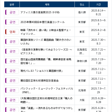
분류
제목
장소
기간
2025.8.14～
アフィニス夏の音楽祭2025 かがわ
香川県
8.21
2025.8.5～9.
2025年第40回日本管打楽器コンクール
東京都
3
映画『流れゆく 遠い道』上映会＆監督チェ・
2025.8.2～8.
東京
イェリンさ...
2
韓国的演技シリーズ 韓国戯曲『聞き分けのい
2025.7.30～
東京
い人々』
8.3
《音楽家の演奏を聴いてみようシリーズ2》〜
北海道石
2025.7.21～
ピアニスト...
狩...
7.21
国立釜山国楽院舞踊劇「舞、朝鮮通信使 柳馬
2025.7.19～
神奈川県
図を描く」...
7.20
2025.7.12～
現代バレエI「ショルツと韓国振付家」
東京都
7.13
2025.7.11～
韓日国交正常化60周年記念音楽会
東京都
7.11
パシフィック・ミュージック・フェスティバル
2025.7.9～7.
北海道
（PMF)...
29
(大阪)韓日国交正常化60周年記念公演「職人の
2025.6.28～
大阪
時間ー...
6.28
演劇「楽屋」一流れ去るものはやがてなつかし
2025.6.24～
東京都
きー
6.29