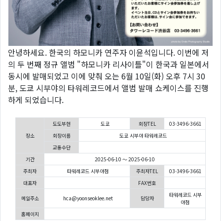
안녕하세요. 한국의 하모니카 연주자 이윤석입니다. 이번에 저
의 두 번째 정규 앨범 "하모니카 리사이틀"이 한국과 일본에서
동시에 발매되었고 이에 맞춰 오는 6월 10일(화) 오후 7시 30
분, 도쿄 시부야의 타워레코드에서 앨범 발매 쇼케이스를 진행
하게 되었습니다.
도도부현
도쿄
회장TEL
03-3496-3661
장소
회장이름
도쿄 시부야 타워레코드
교통수단
기간
2025-06-10 ～ 2025-06-10
주최자
타워레코드 시부야점
주최자TEL
03-3496-3661
대표자
FAX번호
타워레코드 시부
메일주소
hca@yoonseoklee.net
담당자
야점
홈페이지