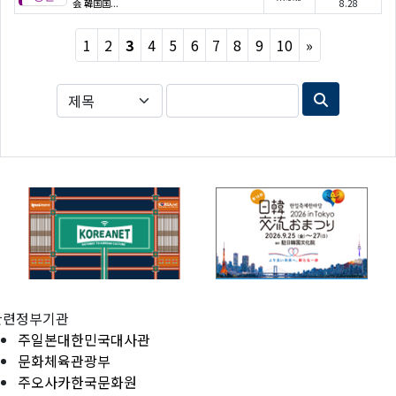
会 韓国国...
8.28
Next
1
2
3
4
5
6
7
8
9
10
»
관련정부기관
주일본대한민국대사관
문화체육관광부
주오사카한국문화원