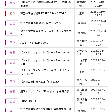
日韓国交正常化60周年2025札幌市・大田広域
北海道札
2025.10.10～
市姉妹...
幌...
10.10
2025.10.10～
韓国的演技の秘訣 KOREA DRAMA STYLE...
東京
12.26
2025.10.7～1
新国立劇場 演劇公演「焼肉ドラゴン」
東京都
0.27
韓国国立交響楽団 ブラームス・チャイコフス
2025.10.2～1
東京都
キー
0.6
東京都北
2025.9.27～
Jazz in Hokutopia Vol.3
区...
9.27
大分県大
2025.9.14～
パク・ジュウォン ジプシーギタースペシャル
分...
9.14
パク・ジュウォン ジプシーギタースペシャル
山口県下
2025.9.13～
with...
関...
9.13
パク・ジュウォン ジプシーギター スペシャ
2025.9.11～
東京
ル・コンサ...
9.11
東京（高
2025.9.8～9.
【朗読公演】韓国戯曲「クミの五月」
円...
8
東京都板
2025.9.6～9.
劇団ヤンサンパク「MZホギュン」来日公演
橋...
7
愛知県名
2025.8.30～
JAPAN-KOREA
...
古...
8.30
新国立劇場×韓国国立劇場 日韓映像交換上映
2025.8.28～
東京都