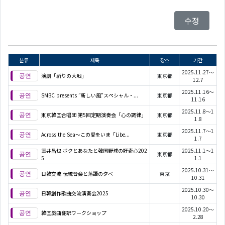
수정
분류
제목
장소
기간
2025.11.27～
演劇「祈りの大地」
東京都
12.7
2025.11.16～
SMBC presents ”新しい風”スペシャル・...
東京都
11.16
2025.11.8～1
東京韓国合唱団 第5回定期演奏会「心の調律」
東京都
1.8
2025.11.7～1
Across the Sea～この愛をいま「Libe...
東京都
1.7
室井昌也 ボクとあなたと韓国野球の好奇心202
2025.11.1～1
東京都
5
1.1
2025.10.31～
日韓交流 伝統音楽と落語の夕べ
東京
10.31
2025.10.30～
日韓創作歌曲交流演奏会2025
10.30
2025.10.20～
韓国戯曲翻訳ワークショップ
2.28