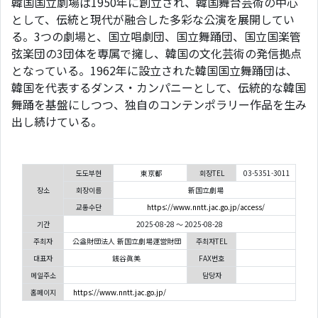
韓国国立劇場は1950年に創立され、韓国舞台芸術の中心
として、伝統と現代が融合した多彩な公演を展開してい
る。3つの劇場と、国立唱劇団、国立舞踊団、国立国楽管
弦楽団の3団体を専属で擁し、韓国の文化芸術の発信拠点
となっている。1962年に設立された韓国国立舞踊団は、
韓国を代表するダンス・カンパニーとして、伝統的な韓国
舞踊を基盤にしつつ、独自のコンテンポラリー作品を生み
出し続けている。
도도부현
東京都
회장TEL
03-5351-3011
장소
회장이름
新国立劇場
교통수단
https://www.nntt.jac.go.jp/access/
기간
2025-08-28 ～ 2025-08-28
주최자
公益財団法人 新国立劇場運営財団
주최자TEL
대표자
銭谷眞美
FAX번호
메일주소
담당자
홈페이지
https://www.nntt.jac.go.jp/