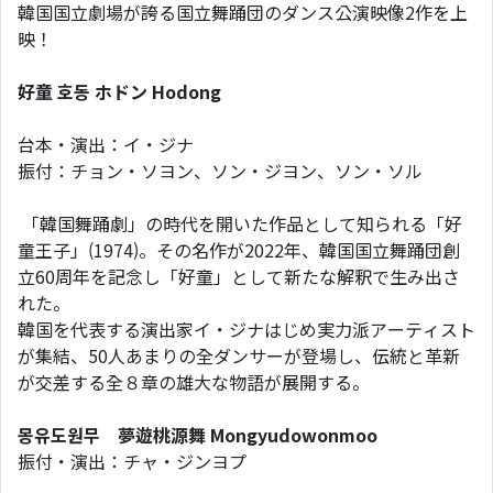
韓国国立劇場が誇る国立舞踊団のダンス公演映像2作を上
映！
好童
호동
ホドン
Hodong
台本・演出：イ・ジナ
振付：チョン・ソヨン、ソン・ジヨン、ソン・ソル
「韓国舞踊劇」の時代を開いた作品として知られる「好
童王子」(1974)。その名作が2022年、韓国国立舞踊団創
立60周年を記念し「好童」として新たな解釈で生み出さ
れた。
韓国を代表する演出家イ・ジナはじめ実力派アーティスト
が集結、50人あまりの全ダンサーが登場し、伝統と革新
が交差する全８章の雄大な物語が展開する。
몽유도원무
夢遊桃源舞 Mongyudowonmoo
振付・演出：チャ・ジンヨプ