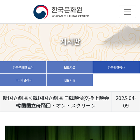
게시판
한국문화원 소식
보도자료
한국관련행사
미디어갤러리
한줄서평
新国立劇場×韓国国立劇場 日韓映像交換上映会
2025-04-
韓国国立舞踊団・オン・スクリーン
09