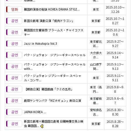
市姉妹...
幌...
10.10
2025.10.10～
韓国的演技の秘訣 KOREA DRAMA STYLE...
東京
12.26
2025.10.7～1
新国立劇場 演劇公演「焼肉ドラゴン」
東京都
0.27
韓国国立交響楽団 ブラームス・チャイコフス
2025.10.2～1
東京都
キー
0.6
東京都北
2025.9.27～
Jazz in Hokutopia Vol.3
区...
9.27
大分県大
2025.9.14～
パク・ジュウォン ジプシーギタースペシャル
分...
9.14
パク・ジュウォン ジプシーギタースペシャル
山口県下
2025.9.13～
with...
関...
9.13
パク・ジュウォン ジプシーギター スペシャ
2025.9.11～
東京
ル・コンサ...
9.11
東京（高
2025.9.8～9.
【朗読公演】韓国戯曲「クミの五月」
円...
8
東京都板
2025.9.6～9.
劇団ヤンサンパク「MZホギュン」来日公演
橋...
7
愛知県名
2025.8.30～
JAPAN-KOREA
...
古...
8.30
新国立劇場×韓国国立劇場 日韓映像交換上映
2025.8.28～
東京都
会 韓国国...
8.28