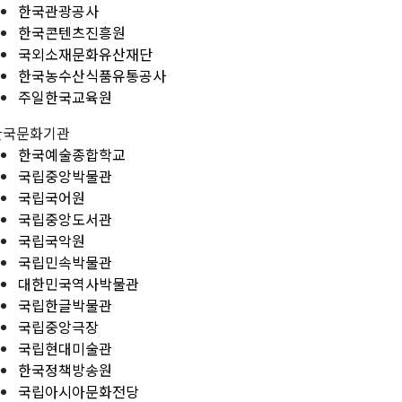
한국관광공사
한국콘텐츠진흥원
국외소재문화유산재단
한국농수산식품유통공사
주일한국교육원
한국문화기관
한국예술종합학교
국립중앙박물관
국립국어원
국립중앙도서관
국립국악원
국립민속박물관
대한민국역사박물관
국립한글박물관
국립중앙극장
국립현대미술관
한국정책방송원
국립아시아문화전당