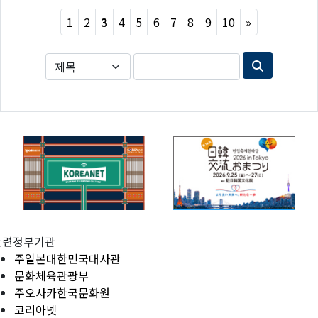
Next
1
2
3
4
5
6
7
8
9
10
»
관련정부기관
주일본대한민국대사관
문화체육관광부
주오사카한국문화원
코리아넷