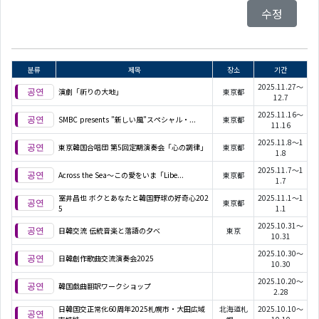
수정
분류
제목
장소
기간
2025.11.27～
演劇「祈りの大地」
東京都
12.7
2025.11.16～
SMBC presents ”新しい風”スペシャル・...
東京都
11.16
2025.11.8～1
東京韓国合唱団 第5回定期演奏会「心の調律」
東京都
1.8
2025.11.7～1
Across the Sea～この愛をいま「Libe...
東京都
1.7
室井昌也 ボクとあなたと韓国野球の好奇心202
2025.11.1～1
東京都
5
1.1
2025.10.31～
日韓交流 伝統音楽と落語の夕べ
東京
10.31
2025.10.30～
日韓創作歌曲交流演奏会2025
10.30
2025.10.20～
韓国戯曲翻訳ワークショップ
2.28
日韓国交正常化60周年2025札幌市・大田広域
北海道札
2025.10.10～