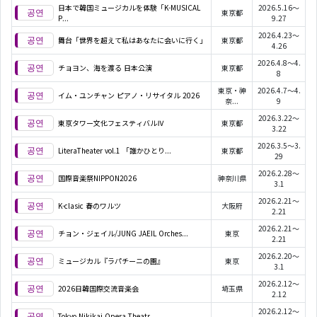
日本で韓国ミュージカルを体験「K-MUSICAL
2026.5.16～
東京都
P...
9.27
2026.4.23～
舞台「世界を超えて私はあなたに会いに行く」
東京都
4.26
2026.4.8～4.
チョヨン、海を渡る 日本公演
東京都
8
東京・神
2026.4.7～4.
イム・ユンチャン ピアノ・リサイタル 2026
奈...
9
2026.3.22～
東京タワー文化フェスティバルⅣ
東京都
3.22
2026.3.5～3.
LiteraTheater vol.1 「誰かひとり...
東京都
29
2026.2.28～
国際音楽祭NIPPON2026
神奈川県
3.1
2026.2.21～
K-clasic 春のワルツ
大阪府
2.21
2026.2.21～
チョン・ジェイル/JUNG JAEIL Orches...
東京
2.21
2026.2.20～
ミュージカル『ラパチーニの園』
東京
3.1
2026.2.12～
2026日韓国際交流音楽会
埼玉県
2.12
2026.2.12～
Tokyo Nikikai Opera Theatr...