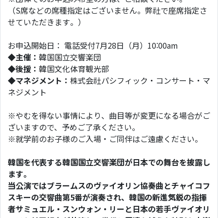
（S席などの席種指定はございません。弊社で座席指定さ
せていただきます。）
お申込開始日： 電話受付7月28日（月）10:00am
◆
主催：
韓国国立交響楽団
◆
後援：
韓国文化体育観光部
◆
マネジメント：
株式会社パシフィック・コンサート・マ
ネジメント
※やむを得ない事情により、曲目等が変更になる場合がご
ざいますので、予めご了承ください。
※就学前のお子様のご入場・ご同伴はご遠慮ください。
韓国を代表する韓国国立交響楽団が日本での舞台を披露し
ます。
当公演ではブラームスのヴァイオリン協奏曲とチャイコフ
スキーの交響曲第5番が演奏され、韓国の新進気鋭の指揮
者サミュエル・スンウォン・リーと日本の若手ヴァイオリ