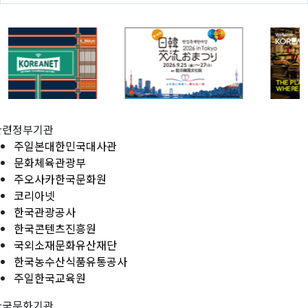
관련정부기관
주일본대한민국대사관
문화체육관광부
주오사카한국문화원
코리아넷
한국관광공사
한국콘텐츠진흥원
국외소재문화유산재단
한국농수산식품유통공사
주일한국교육원
한국문화기관