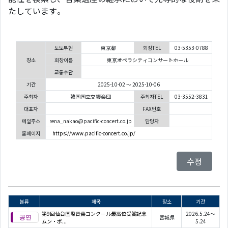
たしています。
도도부현
東京都
회장TEL
03-5353-0788
장소
회장이름
東京オペラシティコンサートホール
교통수단
기간
2025-10-02 ～ 2025-10-06
주최자
韓国国立交響楽団
주최자TEL
03-3552-3831
대표자
FAX번호
메일주소
rena_nakao@pacific-concert.co.jp
담당자
홈페이지
https://www.pacific-concert.co.jp/
수정
분류
제목
장소
기간
第9回仙台国際音楽コンクール最高位受賞記念
2026.5.24～
宮城県
ムン・ボ...
5.24