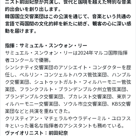
ニスト前田妃奈が共演し、世代と国境を越えた特別な音楽
的出会いを創り出します。
韓国国立交響楽団はこの公演を通じて、音楽という共通の
言語で両国間の文化的絆を新たに紡ぎ、観客の心に深い感
動を届けます。
指揮：サミュエル・スンウォン・リー
サミュエル・スンウォン・リーは2024年マルコ国際指揮
者コンクールで優勝。
シンシナティ交響楽団のアソシエイト・コンダクターを歴
任し、ベルリン・コンツェルトハウス管弦楽団、ハンブル
ク交響楽団、シュトゥットガルト・フィルハーモニー管弦
楽団、フランクフルト・ブランデンブルク州立管弦楽団、
ブランデンブルク交響楽団、ブカレスト交響楽団、東京フ
ィルハーモニー交響楽団、ソウル市立交響楽団、KBS交響
楽団などと共演を重ねてきた。
クリスティアン・マチェラルやウラディーミル・ユロフス
キといった著名な指揮者のアシスタントも務めている。
ヴァイオリニスト：前田妃奈