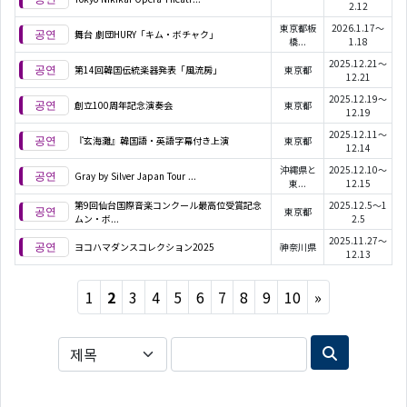
2.12
東京都板
2026.1.17～
舞台 劇団HURY「キム・ボチャク」
橋...
1.18
2025.12.21～
第14回韓国伝統楽器発表「風流房」
東京都
12.21
2025.12.19～
創立100周年記念演奏会
東京都
12.19
2025.12.11～
『玄海灘』韓国語・英語字幕付き上演
東京都
12.14
沖縄県と
2025.12.10～
Gray by Silver Japan Tour ...
東...
12.15
第9回仙台国際音楽コンクール最高位受賞記念
2025.12.5～1
東京都
ムン・ボ...
2.5
2025.11.27～
ヨコハマダンスコレクション2025
神奈川県
12.13
Next
1
2
3
4
5
6
7
8
9
10
»