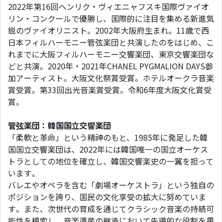
2022年第16回ヘンリク・ヴィエニャフスキ国際ヴァイオ
リン・コンクールで優勝し、国際的に注目を集める新進気
鋭のヴァイオリニスト。2002年大阪府生まれ。11歳で西
日本フィルハーモニー管弦楽団と共演したのをはじめ、こ
れまでに大阪フィルハーモニー交響楽団、東京交響楽団な
どと共演。2020年・2021年CHANEL PYGMALION DAYS参
加アーティスト。大阪文化祭賞受賞。ホテルオークラ音楽
賞受賞。第33回出光音楽賞受賞。令和6年度大阪文化賞受
賞。
管弦楽団：韓国国立交響楽団
「柔軟と革命」という精神のもと、1985年に発足した韓
国国立交響楽団は、2022年には韓国唯一の国立オーケス
トラとしての地位を確立し、韓国交響楽史の一翼を担って
います。
バレエやオペラを含む「劇場オーケストラ」という独自の
ポジションを誇り、国民の文化享受の拡大に努めていま
す。また、次世代の育成を通じてクラシック音楽の持続可
能性を模索し、音楽遺産の継承において先導的な役割を果