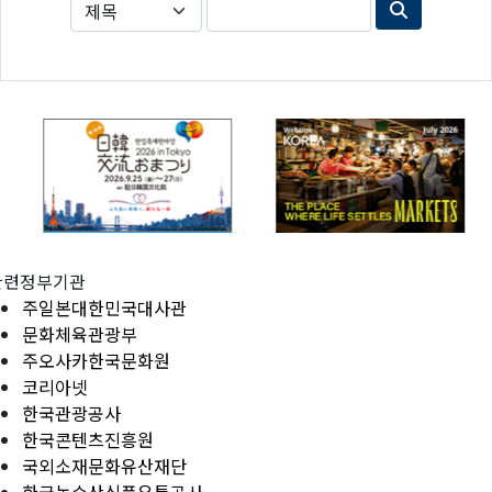
관련정부기관
주일본대한민국대사관
문화체육관광부
주오사카한국문화원
코리아넷
한국관광공사
한국콘텐츠진흥원
국외소재문화유산재단