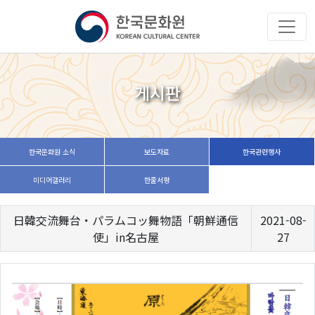
게시판
한국문화원 소식
보도자료
한국관련행사
미디어갤러리
한줄서평
日韓交流舞台・パラムコッ舞物語「朝鮮通信
2021-08-
使」in名古屋
27