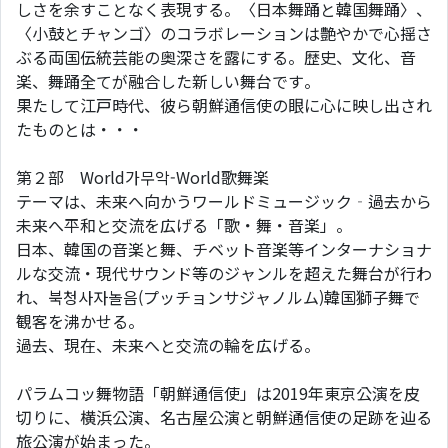
しさを余すことなく表現する。〈日本舞踊と韓国舞踊〉、
〈小鼓とチャンゴ〉のコラボレーションは艶やかで心揺さ
ぶる両国伝統芸能の奥深さを露にする。歴史、文化、音
楽、舞踊全てが融合した新しい舞台です。
果たして江戸時代、彼ら朝鮮通信使の眼に心に映し出され
たものとは・・・
第２部 World가무악-World歌舞楽
テーマは、未来へ向かうワールドミュージック‐過去から
未来へ平和と交流を広げる「歌・舞・音楽」。
日本、韓国の音楽と舞、チベット音楽等インターナショナ
ルな交流・現代サウンド等のジャンルを超えた舞台が行わ
れ、북청사자놀음(プッチョンサジャノルム)韓国獅子舞で
観客を沸かせる。
過去、現在、未来へと交流の輪を広げる。
パラムコッ舞物語「朝鮮通信使」は2019年東京公演を皮
切りに、横浜公演、名古屋公演と朝鮮通信使の足跡を辿る
旅公演が始まった。