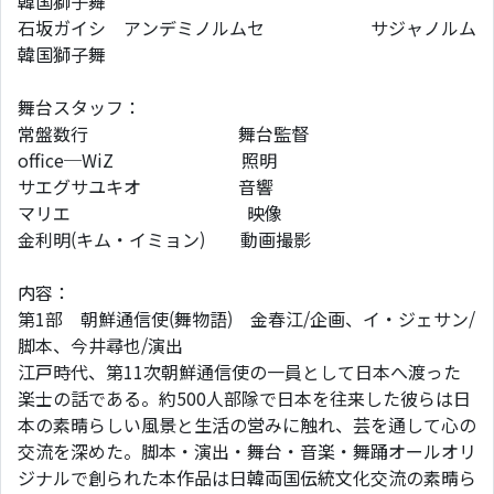
韓国獅子舞
石坂ガイシ アンデミノルムセ サジャノルム
韓国獅子舞
舞台スタッフ：
常盤数行 舞台監督
office─WiZ 照明
サエグサユキオ 音響
マリエ 映像
金利明(キム・イミョン) 動画撮影
内容：
第1部 朝鮮通信使(舞物語) 金春江/企画、イ・ジェサン/
脚本、今井尋也/演出
江戸時代、第11次朝鮮通信使の一員として日本へ渡った
楽士の話である。約500人部隊で日本を往来した彼らは日
本の素晴らしい風景と生活の営みに触れ、芸を通して心の
交流を深めた。脚本・演出・舞台・音楽・舞踊オールオリ
ジナルで創られた本作品は日韓両国伝統文化交流の素晴ら