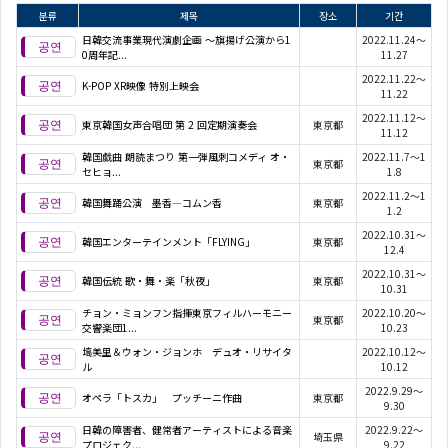
분류
제목
장소
기간
日韓交流事業現代演劇企画 ～旗揚げ公演から1
2022.11.24～
0周年記...
11.27
2022.11.22～
K-POP XR映像 特別上映会
11.22
2022.11.12～
東京韓国女声合唱団 第 2 回定期演奏会
東京都
11.12
韓国戯曲 朗読まつり 第一弾風刺コメディ オ・
2022.11.7～1
東京都
セヒョ...
1.8
2022.11.2～1
韓国舞踊公演 墨香―コムン香
東京都
1.2
2022.10.31～
韓国エンターテインメント「FLYING」
東京都
12.4
2022.10.31～
韓国伝統 歌・舞・楽「秋夜」
東京都
10.31
チョン・ミョンフン指揮東京フィルハーモニー
2022.10.20～
東京都
交響楽団1...
10.23
塙美里＆ウォン・ジョンホ デュオ・リサイタ
2022.10.12～
ル
10.12
2022.9.29～
オペラ「トスカ」 プッチーニ作曲
東京都
9.30
日韓の障害者、健常者アーティストによる音楽
2022.9.22～
埼玉県
プロジェク...
9.22