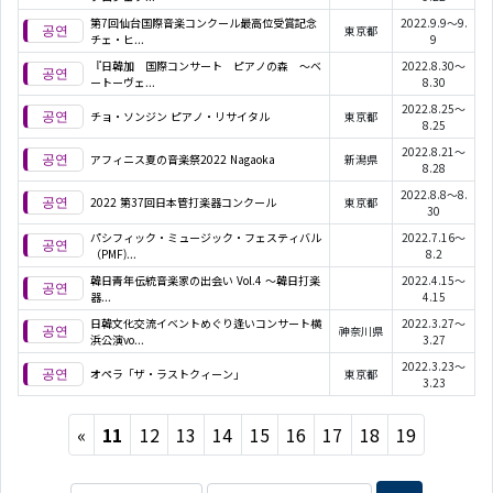
第7回仙台国際音楽コンクール最高位受賞記念
2022.9.9～9.
東京都
チェ・ヒ...
9
『日韓加 国際コンサート ピアノの森 ～ベ
2022.8.30～
ートーヴェ...
8.30
2022.8.25～
チョ・ソンジン ピアノ・リサイタル
東京都
8.25
2022.8.21～
アフィニス夏の音楽祭2022 Nagaoka
新潟県
8.28
2022.8.8～8.
2022 第37回日本管打楽器コンクール
東京都
30
パシフィック・ミュージック・フェスティバル
2022.7.16～
（PMF)...
8.2
韓日青年伝統音楽家の出会い Vol.4 ～韓日打楽
2022.4.15～
器...
4.15
日韓文化交流イベントめぐり逢いコンサート横
2022.3.27～
神奈川県
浜公演vo...
3.27
2022.3.23～
オペラ「ザ・ラストクィーン」
東京都
3.23
Previous
«
11
12
13
14
15
16
17
18
19