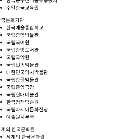
한국농수산식품유통공사
주일한국교육원
한국문화기관
한국예술종합학교
국립중앙박물관
국립국어원
국립중앙도서관
국립국악원
국립민속박물관
대한민국역사박물관
국립한글박물관
국립중앙극장
국립현대미술관
한국정책방송원
국립아시아문화전당
예술원사무국
세계의 한국문화원
세계의 한국문화원