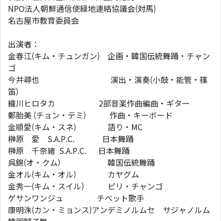
NPO法人朝鮮通信使緑地連絡協議会(対馬)
名古屋市教育委員会
出演者：
金春江(キム・チュンガン) 企画・韓国伝統舞踊・チャン
ゴ
今井尋也 演出・演奏(小鼓・能管・篠
笛)
織川ヒロタカ 2部音楽作曲編曲・ギター
鄭胎美 (チョン・テミ) 作曲・キーボード
金順愛(キム・スネ) 語り・MC
榊原 愛 S.A.P.C. 日本舞踊
榊原 千奈緒 S.A.P.C. 日本舞踊
呉錦(オ・クム) 韓国伝統舞踊
金オル(キム・オル) カヤグム
金秀一(キム・スイル) ピリ・チャンゴ
ゲサンワンジュ チベット歌手
康明洙(カン・ミョンス)アンデミノルムセ サジャノルム