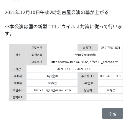
2021年12月10日午後2時名古屋公演の幕が上がる！
※本公演は国の新型コロナウイルス対策に従って行いま
す。
도도부현
회장TEL
052-796-1821
장소
회장이름
守山文化小劇場
교통수단
https://www.bunka758.or.jp/scd11_access.html
기간
2021-12-10 ～ 2021-12-10
주최자
Ryu企画
주최자TEL
080-5695-1999
대표자
金春江
FAX번호
메일주소
kim.chungang@gmail.com
담당자
金春江
홈페이지
수정