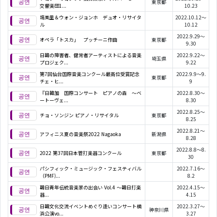
東京都
交響楽団1...
10.23
塙美里＆ウォン・ジョンホ デュオ・リサイタ
2022.10.12～
ル
10.12
2022.9.29～
オペラ「トスカ」 プッチーニ作曲
東京都
9.30
日韓の障害者、健常者アーティストによる音楽
2022.9.22～
埼玉県
プロジェク...
9.22
第7回仙台国際音楽コンクール最高位受賞記念
2022.9.9～9.
東京都
チェ・ヒ...
9
『日韓加 国際コンサート ピアノの森 ～ベ
2022.8.30～
ートーヴェ...
8.30
2022.8.25～
チョ・ソンジン ピアノ・リサイタル
東京都
8.25
2022.8.21～
アフィニス夏の音楽祭2022 Nagaoka
新潟県
8.28
2022.8.8～8.
2022 第37回日本管打楽器コンクール
東京都
30
パシフィック・ミュージック・フェスティバル
2022.7.16～
（PMF)...
8.2
韓日青年伝統音楽家の出会い Vol.4 ～韓日打楽
2022.4.15～
器...
4.15
日韓文化交流イベントめぐり逢いコンサート横
2022.3.27～
神奈川県
浜公演vo...
3.27