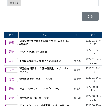
홈페이지
수정
분류
제목
장소
기간
日韓交流事業現代演劇企画 ～旗揚げ公演から1
2022.11.24～
0周年記...
11.27
2022.11.22～
K-POP XR映像 特別上映会
11.22
2022.11.12～
東京韓国女声合唱団 第 2 回定期演奏会
東京都
11.12
韓国戯曲 朗読まつり 第一弾風刺コメディ オ・
2022.11.7～1
東京都
セヒョ...
1.8
2022.11.2～1
韓国舞踊公演 墨香―コムン香
東京都
1.2
2022.10.31～
韓国エンターテインメント「FLYING」
東京都
12.4
2022.10.31～
韓国伝統 歌・舞・楽「秋夜」
東京都
10.31
チョン・ミョンフン指揮東京フィルハーモニー
2022.10.20～