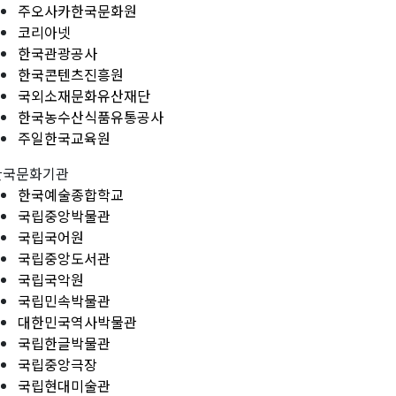
주오사카한국문화원
코리아넷
한국관광공사
한국콘텐츠진흥원
국외소재문화유산재단
한국농수산식품유통공사
주일한국교육원
한국문화기관
한국예술종합학교
국립중앙박물관
국립국어원
국립중앙도서관
국립국악원
국립민속박물관
대한민국역사박물관
국립한글박물관
국립중앙극장
국립현대미술관