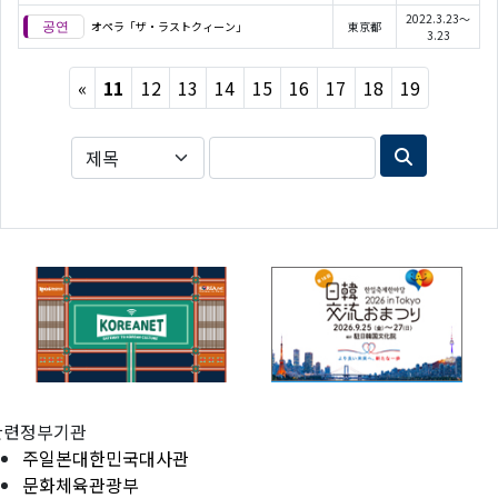
2022.3.23～
オペラ「ザ・ラストクィーン」
東京都
3.23
Previous
«
11
12
13
14
15
16
17
18
19
관련정부기관
주일본대한민국대사관
문화체육관광부