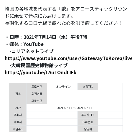
韓国の各地域を代表する「歌」をアコースティックサウン
ドに乗せて皆様にお届けします。
長期化するコロナ禍で疲れた心を唄で癒してください！
・日時：2021年7月14日（水）午後7時
・媒体：YouTube
‣コリアネットライブ
https://www.youtube.com/user/GatewayToKorea/liv
‣大韓民国歴史博物館ライブ
https://youtu.be/LAuTOndLIFk
도도부현
オンライン
회장TEL
장소
회장이름
교통수단
기간
2021-07-14 ～ 2021-07-14
주최자
주최자TEL
대표자
FAX번호
메일주소
담당자