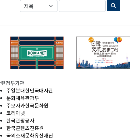
관련정부기관
주일본대한민국대사관
문화체육관광부
주오사카한국문화원
코리아넷
한국관광공사
한국콘텐츠진흥원
국외소재문화유산재단