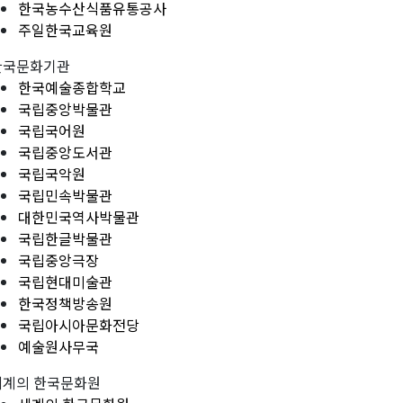
한국농수산식품유통공사
주일한국교육원
한국문화기관
한국예술종합학교
국립중앙박물관
국립국어원
국립중앙도서관
국립국악원
국립민속박물관
대한민국역사박물관
국립한글박물관
국립중앙극장
국립현대미술관
한국정책방송원
국립아시아문화전당
예술원사무국
세계의 한국문화원