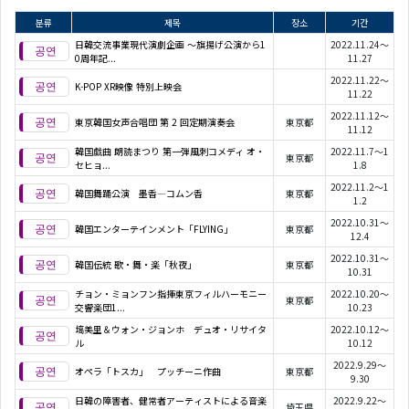
분류
제목
장소
기간
日韓交流事業現代演劇企画 ～旗揚げ公演から1
2022.11.24～
0周年記...
11.27
2022.11.22～
K-POP XR映像 特別上映会
11.22
2022.11.12～
東京韓国女声合唱団 第 2 回定期演奏会
東京都
11.12
韓国戯曲 朗読まつり 第一弾風刺コメディ オ・
2022.11.7～1
東京都
セヒョ...
1.8
2022.11.2～1
韓国舞踊公演 墨香―コムン香
東京都
1.2
2022.10.31～
韓国エンターテインメント「FLYING」
東京都
12.4
2022.10.31～
韓国伝統 歌・舞・楽「秋夜」
東京都
10.31
チョン・ミョンフン指揮東京フィルハーモニー
2022.10.20～
東京都
交響楽団1...
10.23
塙美里＆ウォン・ジョンホ デュオ・リサイタ
2022.10.12～
ル
10.12
2022.9.29～
オペラ「トスカ」 プッチーニ作曲
東京都
9.30
日韓の障害者、健常者アーティストによる音楽
2022.9.22～
埼玉県