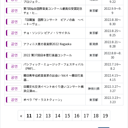
プロジェク...
9.22
第7回仙台国際音楽コンクール最高位受賞記念
2022.9.9～9.
東京都
チェ・ヒ...
9
『日韓加 国際コンサート ピアノの森 ～ベ
2022.8.30～
ートーヴェ...
8.30
2022.8.25～
チョ・ソンジン ピアノ・リサイタル
東京都
8.25
2022.8.21～
アフィニス夏の音楽祭2022 Nagaoka
新潟県
8.28
2022.8.8～8.
2022 第37回日本管打楽器コンクール
東京都
30
パシフィック・ミュージック・フェスティバル
2022.7.16～
（PMF)...
8.2
韓日青年伝統音楽家の出会い Vol.4 ～韓日打楽
2022.4.15～
器...
4.15
日韓文化交流イベントめぐり逢いコンサート横
2022.3.27～
神奈川県
浜公演vo...
3.27
2022.3.23～
オペラ「ザ・ラストクィーン」
東京都
3.23
Previous
«
11
12
13
14
15
16
17
18
19