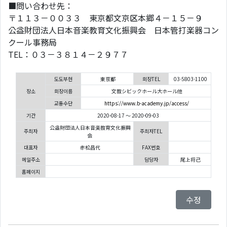
■問い合わせ先：
〒１１３－００３３ 東京都文京区本郷４－１５－９
公益財団法人日本音楽教育文化振興会 日本管打楽器コン
クール事務局
TEL：０３－３８１４－２９７７
도도부현
東京都
회장TEL
03-5803-1100
장소
회장이름
文教シビックホール大ホール他
교통수단
https://www.b-academy.jp/access/
기간
2020-08-17 ～ 2020-09-03
公益財団法人日本音楽教育文化振興
주최자
주최자TEL
会
대표자
赤松昌代
FAX번호
메일주소
담당자
尾上将己
홈페이지
수정