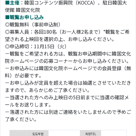
■主催
：韓国コンテンツ振興院（KOCCA）、駐日韓国大
使館 韓国文化院
■観覧お申し込み
◎観覧無料（事前申込制）
◎募集人員：各回180名（お一人様2名まで）*観覧をご希
望される上映回を選択の上、お申し込みください。
◎申込締切：11月15日（火）
－観覧をご希望される方は、観覧お申込期間中に韓国文化
院ホームページの応募コーナーからお申し込みください。
－お申込みには韓国文化院ホームページでの会員登録（無
料）が必要です。
－お申し込みが定員を超えた場合は抽選とさせていただき
ますので、あらかじめご了承ください。
－当選された方へのみ上映日の5日前までに当選の確認メ
ールをお送りします。
－落選された方には別途ご連絡をいたしませんので予めご
了承ください。
도도부현
회장TEL