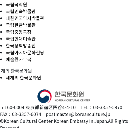
국립국악원
국립민속박물관
대한민국역사박물관
국립한글박물관
국립중앙극장
국립현대미술관
한국정책방송원
국립아시아문화전당
예술원사무국
세계의 한국문화원
세계의 한국문화원
〒160-0004 東京都新宿区四谷4-4-10 TEL：03-3357-5970
FAX：03-3357-6074 postmaster@koreanculture.jp
©Korean Cultural Center Korean Embassy in Japan.All Rights
Reserved.