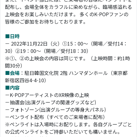
配布し、会場全体をカラフルに染めながら、臨場感溢れる
上映会をお楽しみいただけます。 多くのK-POPファンの
皆様のご参加をお待ちしております。
■日時
－ 2022年11月22日（火）①15：00～（開場／受付14：
30）②19：00～（開場／受付18：30）
※①、②の上映会の内容は同じです。（上映時間：約1時
間30分）
■会場
：駐日韓国文化院 2階 ハンマダンホール（東京都
新宿区四谷4-4-10）
■内容
－K-POPアーティストのXR映像の上映
－抽選会(出演グループの関連グッズなど)
－フォトゾーン(出演グループの等身大パネル)
－ペンライト配布（すべてのご来場者に配布）
※ペンライトは入場時にお配りします。各自グループごと
の公式ペンライトをご持参いただいても構いません。