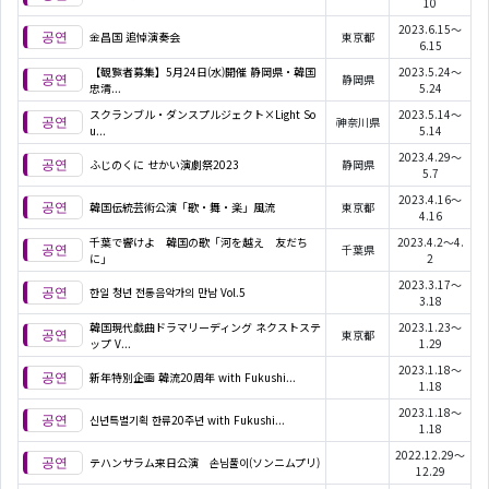
10
2023.6.15～
金昌国 追悼演奏会
東京都
6.15
【観覧者募集】5月24日(水)開催 静岡県・韓国
2023.5.24～
静岡県
忠清...
5.24
スクランブル・ダンスプルジェクト×Light So
2023.5.14～
神奈川県
u...
5.14
2023.4.29～
ふじのくに せかい演劇祭2023
静岡県
5.7
2023.4.16～
韓国伝統芸術公演「歌・舞・楽」風流
東京都
4.16
千葉で響けよ 韓国の歌「河を越え 友だち
2023.4.2～4.
千葉県
に」
2
2023.3.17～
한일 청년 전통음악가의 만남 Vol.5
3.18
韓国現代戯曲ドラマリーディング ネクストステ
2023.1.23～
東京都
ップ V...
1.29
2023.1.18～
新年特別企画 韓流20周年 with Fukushi...
1.18
2023.1.18～
신년특별기획 한류20주년 with Fukushi...
1.18
2022.12.29～
テハンサラム来日公演 손님풀이(ソンニムプリ)
12.29