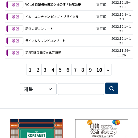
2022.12.18～
VOL.6 日韓伝統舞踊交流公演「辟邪進慶」
東京都
12.18
2022.12.3～1
イム・ユンチャン ピアノ・リサイタル
東京都
2.3
2022.12.1～1
祈りの響コンサート
東京都
2.1
2022.12.1～1
ライフ＆サウンドコンサート
2.1
2022.11.26～
第2回新宿国際文化芸術祭
11.26
Next
1
2
3
4
5
6
7
8
9
10
»