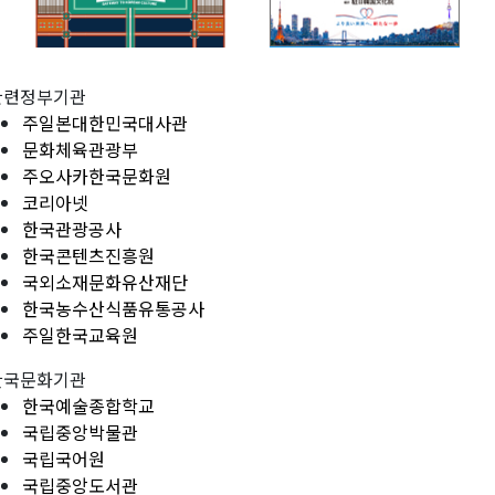
관련정부기관
주일본대한민국대사관
문화체육관광부
주오사카한국문화원
코리아넷
한국관광공사
한국콘텐츠진흥원
국외소재문화유산재단
한국농수산식품유통공사
주일한국교육원
한국문화기관
한국예술종합학교
국립중앙박물관
국립국어원
국립중앙도서관