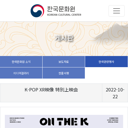
게시판
한국문화원 소식
보도자료
한국관련행사
미디어갤러리
한줄서평
K-POP XR映像 特別上映会
2022-10-
22