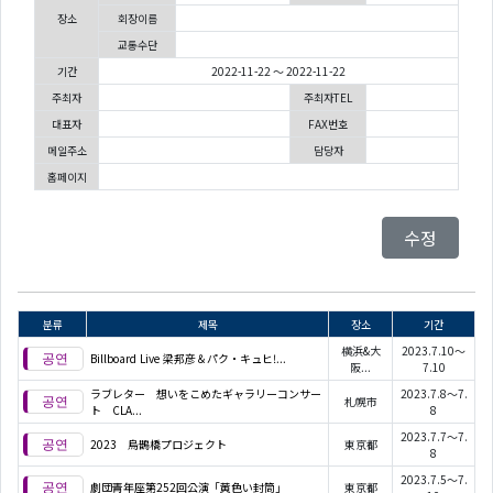
장소
회장이름
교통수단
기간
2022-11-22 ～ 2022-11-22
주최자
주최자TEL
대표자
FAX번호
메일주소
담당자
홈페이지
수정
분류
제목
장소
기간
横浜&大
2023.7.10～
Billboard Live 梁邦彦＆パク・キュヒ!...
阪...
7.10
ラブレター 想いをこめたギャラリーコンサー
2023.7.8～7.
札幌市
ト CLA...
8
2023.7.7～7.
2023 烏鵲橋プロジェクト
東京都
8
2023.7.5～7.
劇団青年座第252回公演「黄色い封筒」
東京都