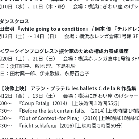
月10日（水）、11日（木・祝） 会場：横浜にぎわい座 のげ
ダンスクロス
田宏明 『
while going to a condition
』
/
岡本 優 『チルドレ
月13日（土）～ 14日（日） 会場：横浜赤レンガ倉庫1号館 3
＜ワークインプログレス＞振付家のための構成力養成講座
月20日（土）、21日（日） 会場：横浜赤レンガ倉庫1号館 3F
0日：浜田純平、敷地 理、下島礼紗
1日：田村興一郎、伊東歌織、永野百合子
【映像上映】 アラン・プラテル
les ballets C de la B
作品集
月12日（金）、13日（土） 会場：横浜にぎわい座 のげシャ
1:00～ 『Coup Fatal』 (2014) [上映時間:1時間55分]
:30～ 『Before the last curtain falls』 (2014) [上映時間:1
5:30～ 『Out of Context–for Pina』 (2010) [上映時間:1時間4
7:30～ 『nicht schlafen』 (2016) [上映時間:1時間50分]