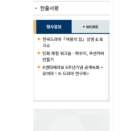
・ 한줄서평
행사응모
+ MORE
▶
한국드라마『여왕의 집』상영 & 토
크쇼
▶
민화 체험 워크숍 - 파우치, 쿠션커버
만들기
▶
K엔타메라보 6주년기념 공개녹화 <
모여라！K-드라마 연구회>