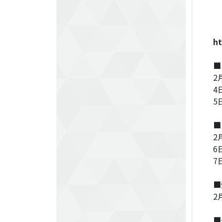
ht
■
2
4
5
■
2
6
7
■
2
■