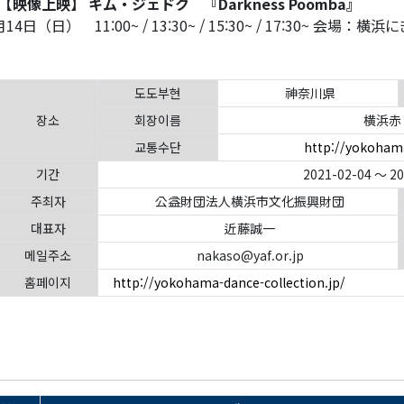
【映像上映】 キム・ジェドク 『
Darkness Poomba
』
月14日（日） 11:00~ / 13:30~ / 15:30~ / 17:30~ 会
도도부현
神奈川県
장소
회장이름
横浜赤
교통수단
http://yokohama
기간
2021-02-04 ～ 2
주최자
公益財団法人横浜市文化振興財団
대표자
近藤誠一
메일주소
nakaso@yaf.or.jp
홈페이지
http://yokohama-dance-collection.jp/