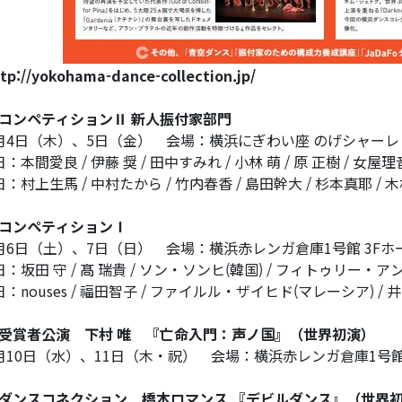
tp://yokohama-dance-collection.jp/
コンペティションⅡ 新人振付家部門
月4日（木）、5日（金） 会場：横浜にぎわい座 のげシャーレ
日：本間愛良 / 伊藤 奨 / 田中すみれ / 小林 萌 / 原 正樹 / 女屋理
日：村上生馬 / 中村たから / 竹内春香 / 島田幹大 / 杉本真耶 / 
コンペティションⅠ
月6日（土）、7日（日） 会場：横浜赤レンガ倉庫1号館 3Fホ
日：坂田 守 / 髙 瑞貴 / ソン・ソンヒ(韓国) / フィトゥリー・
日：nouses / 福田智子 / ファイルル・ザイヒド(マレーシア) / 
受賞者公演 下村 唯 『亡命入門：声ノ国』（世界初演）
月10日（水）、11日（木・祝） 会場：横浜赤レンガ倉庫1号館
ダンスコネクション 橋本ロマンス 『デビルダンス』（世界