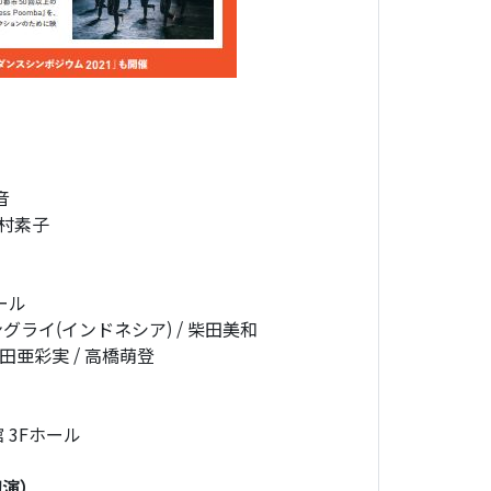
音
木村素子
ール
アングライ(インドネシア) / 柴田美和
井田亜彩実 / 高橋萌登
 3Fホール
初演）