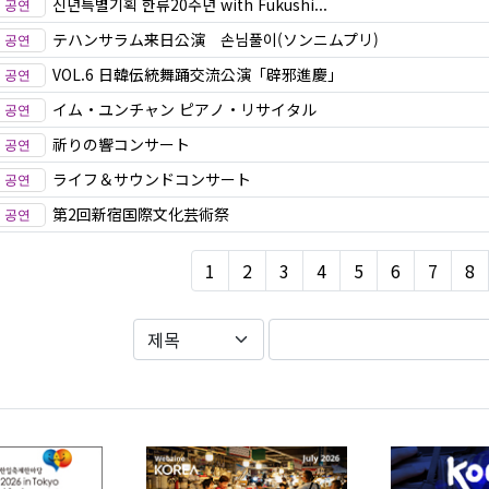
신년특별기획 한류20주년 with Fukushi...
テハンサラム来日公演 손님풀이(ソンニムプリ)
VOL.6 日韓伝統舞踊交流公演「辟邪進慶」
イム・ユンチャン ピアノ・リサイタル
祈りの響コンサート
ライフ＆サウンドコンサート
第2回新宿国際文化芸術祭
1
2
3
4
5
6
7
8