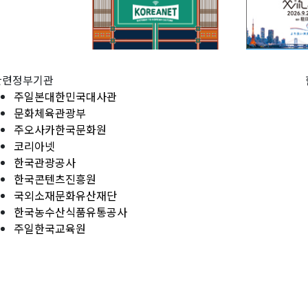
관련정부기관
주일본대한민국대사관
문화체육관광부
주오사카한국문화원
코리아넷
한국관광공사
한국콘텐츠진흥원
국외소재문화유산재단
한국농수산식품유통공사
주일한국교육원