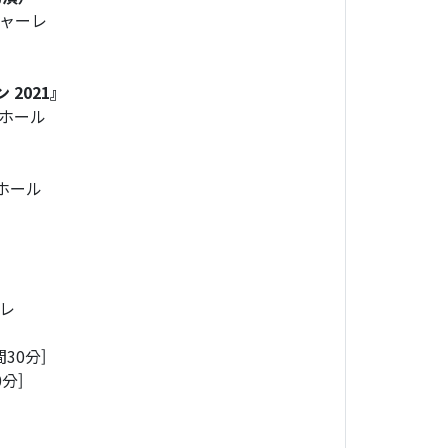
シャーレ
ン
2021
』
Fホール
ホール
ーレ
時間30分]
0分]