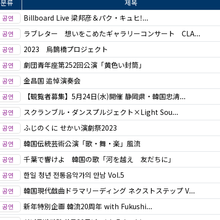
분류
제목
Billboard Live 梁邦彦＆パク・キュヒ!...
ラブレター 想いをこめたギャラリーコンサート CLA...
2023 烏鵲橋プロジェクト
劇団青年座第252回公演「黄色い封筒」
金昌国 追悼演奏会
【観覧者募集】5月24日(水)開催 静岡県・韓国忠清...
スクランブル・ダンスプルジェクト×Light Sou...
ふじのくに せかい演劇祭2023
韓国伝統芸術公演「歌・舞・楽」風流
千葉で響けよ 韓国の歌「河を越え 友だちに」
한일 청년 전통음악가의 만남 Vol.5
韓国現代戯曲ドラマリーディング ネクストステップ V...
新年特別企画 韓流20周年 with Fukushi...