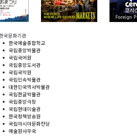
한국문화기관
한국예술종합학교
국립중앙박물관
국립국어원
국립중앙도서관
국립국악원
국립민속박물관
대한민국역사박물관
국립한글박물관
국립중앙극장
국립현대미술관
한국정책방송원
국립아시아문화전당
예술원사무국