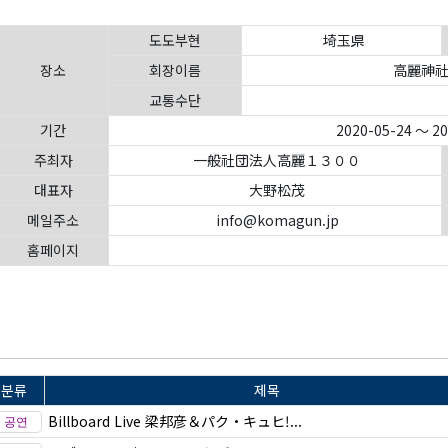
도도부현
埼玉県
장소
회장이름
高麗神社
교통수단
기간
2020-05-24 ～ 2
주최자
一般社団法人高麗１３００
대표자
大野松茂
메일주소
info@komagun.jp
홈페이지
분류
제목
Billboard Live 梁邦彦＆パク・キュヒ!...