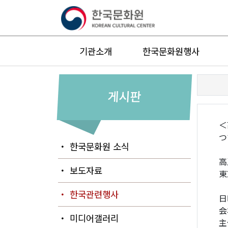
기관소개
한국문화원행사
게시판
＜
つ
・ 한국문화원 소식
高
・ 보도자료
東
・ 한국관련행사
日
会
・ 미디어갤러리
主