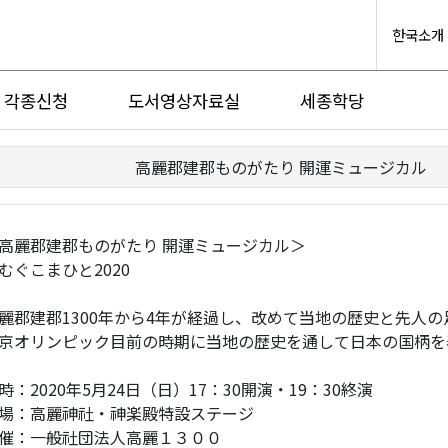
한국소개
각종신청
도서영상자료실
세종학당
高麗郡建郡ものがたり 開運ミュージカル
高麗郡建郡ものがたり 開運ミュージカル＞
むぐこまひと2020
麗郡建郡1300年から4年が経過し、改めて当地の歴史と先人
京オリンピック目前の時期に当地の歴史を通して日本の国柄を
時：2020年5月24日（日）17：30開演・19：30終演
場：高麗神社・神楽殿特設ステージ
催：一般社団法人高麗１３００