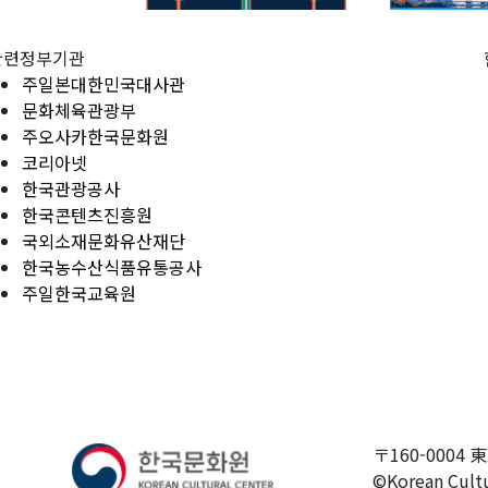
관련정부기관
주일본대한민국대사관
문화체육관광부
주오사카한국문화원
코리아넷
한국관광공사
한국콘텐츠진흥원
국외소재문화유산재단
한국농수산식품유통공사
주일한국교육원
〒160-0004 
©Korean Cultu