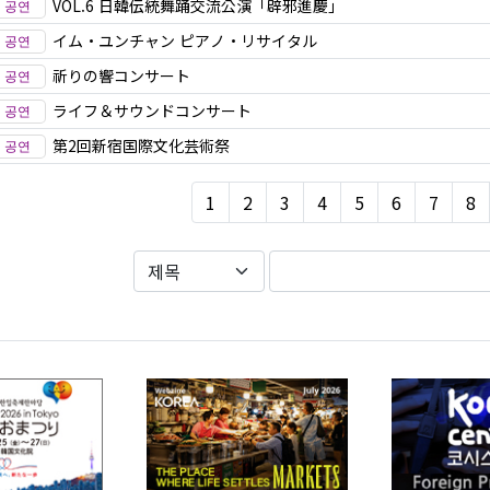
VOL.6 日韓伝統舞踊交流公演「辟邪進慶」
イム・ユンチャン ピアノ・リサイタル
祈りの響コンサート
ライフ＆サウンドコンサート
第2回新宿国際文化芸術祭
1
2
3
4
5
6
7
8