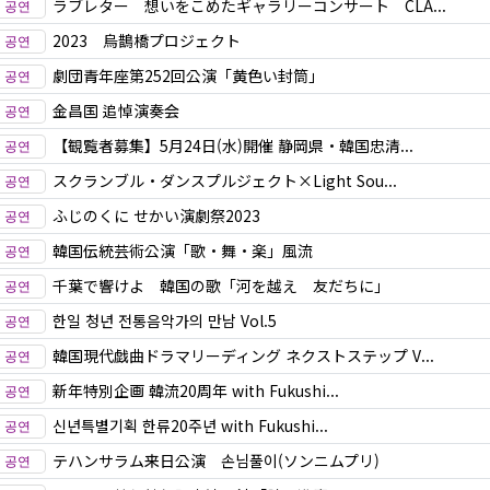
ラブレター 想いをこめたギャラリーコンサート CLA...
2023 烏鵲橋プロジェクト
劇団青年座第252回公演「黄色い封筒」
金昌国 追悼演奏会
【観覧者募集】5月24日(水)開催 静岡県・韓国忠清...
スクランブル・ダンスプルジェクト×Light Sou...
ふじのくに せかい演劇祭2023
韓国伝統芸術公演「歌・舞・楽」風流
千葉で響けよ 韓国の歌「河を越え 友だちに」
한일 청년 전통음악가의 만남 Vol.5
韓国現代戯曲ドラマリーディング ネクストステップ V...
新年特別企画 韓流20周年 with Fukushi...
신년특별기획 한류20주년 with Fukushi...
テハンサラム来日公演 손님풀이(ソンニムプリ)