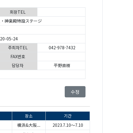
회장TEL
・神楽殿特設ステージ
020-05-24
주최자TEL
042-978-7432
FAX번호
담당자
平野直樹
수정
장소
기간
横浜&大阪...
2023.7.10～7.10