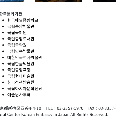
한국문화기관
한국예술종합학교
국립중앙박물관
국립국어원
국립중앙도서관
국립국악원
국립민속박물관
대한민국역사박물관
국립한글박물관
국립중앙극장
국립현대미술관
한국정책방송원
국립아시아문화전당
예술원사무국
東京都新宿区四谷4-4-10 TEL：03-3357-5970 FAX：03-3357-607
ral Center Korean Embassy in Japan.All Rights Reserved.