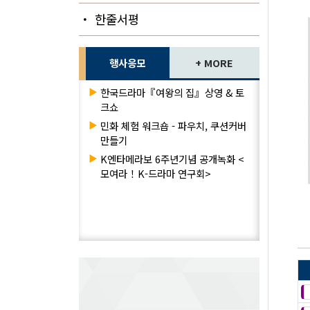
・ 한줄서평
행사응모
+ MORE
▶
한국드라마『여왕의 집』상영 & 토
크쇼
▶
민화 체험 워크숍 - 파우치, 쿠션커버
만들기
▶
K엔타메라보 6주년기념 공개녹화 <
모여라！K-드라마 연구회>