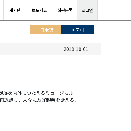
게시판
보도자료
회원등록
로그인
日本語
한국어
2019-10-01
の足跡を内外につたえるミュージカル。
再認識し、人々に友好親善を訴える。